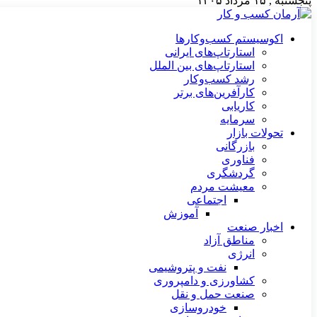
پنجشنبه , ۱۵ مرداد ۱۴۰۵
اکوسیستم کسب‌وکارها
استارتاپ‌های ایرانی
استارتاپ‌های بین الملل
رشد کسب‌وکار
کارآفرین‌های برتر
کاریابی
سرمایه
تحولات بازار
بازرگانی
فناوری
گردشگری
معیشت مردم
اجتماعی
آموزش
اخبار صنعت
مناطق آزاد
انرژی
نفت و پتروشیمی
کشاورزی و دامپروری
صنعت حمل و نقل
خودروسازی