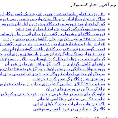
تیتر آخرین اخبار کسب‌وکار
۳۰ روز، ۷ اقدام ساده | نقشه راهی برای رشد یک کسب‌وکار اینترنتی
مذاکرات تجارت آزاد ایران و پاکستان وارد مرحله بررسی فهرس
گمرک اختیار تمدید ورود موقت کالا و خودرو را تا پایان شهریور ا
مصوبه تسهیلات گمرکی در شرایط اضطرار تمدید شد
فهرست کالاهای مشمول بازگشت ارز صادراتی از طریق سامانه 
صادرات ۳۴۸ میلیون دلاری زنجان| ‌کاهش ۱۷ درصدی واردات
افزایش ظرفیت قطارهای اربعین؛ خدمات بهتر برای بازگشت زا
قیمت گوسفند زنده ۳۰ درصد کاهش یافت؛ گوشت ارزان نشد
تردد ۶۰ هزار دستگاه ناوگان ترانزیتی از پایانه‌های مرزی آذربایجان ‌غربی
گرمای شدید پروازها را مختل کرد؛ لهستان در بالاترین سطح ه
راهنمای کامل نگهداری از باکس گل و افزایش طول عمر آن
ورود حیوانات خانگی به رستوران‌ها و مراکز عرضه غذا تخلف 
صنعتگران مخالف احداث نیروگاه خورشیدی‌اند| تضمینی برای است
زمانبندی شارژ کالابرگ تغییر کرد + جزئیات
معافیت ۱۹۹ کالای اساسی کشاورزی و دارو از پرداخت عوارض ۱.۲ درصدی واردات
ترافیک سنگین در ورودی‌های تهران
تداوم گرمای شدید در نوار غربی و جنوب غرب؛ نجف و کربلا در آستانه 
تفاوت عکاسی صنعتی و عکاسی تبلیغاتی
پاکستان هاب صادرات مجدد کالاهای ایرانی
کالابرگ ۱ میلیونی در نبرد با تورم سه‌رقمی