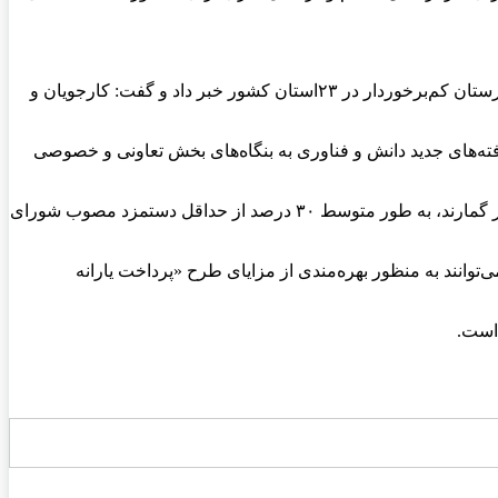
معاون توسعه کارآفرینی و اشتغال وزارت تعاون، کار و رفاه اجتماعی از اجرای طرح پرداخت یارانه دستمزد شاغلین واجد شرایط در ۹۱ شهرستان کم‌برخوردار در ۲۳استان کشور خبر داد و گفت: کارجویان و
فته‌های جدید دانش و فناوری به بنگاه‌های بخش تعاونی و خصوصی
حسینی ادامه داد: کارفرمایانی که بیکاران واجد شرایط واقع در ۹۱ شهرستان کم‌برخوردار از اشتغال مصوب سال ۱۴۰۱ هیئت دولت را به‌کار گمارند، به طور متوسط ۳۰ درصد از حداقل دستمزد مصوب شورای
توانند به منظور بهره‌مندی از مزایای طرح «پرداخت یارانه
است.