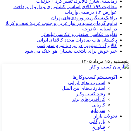
زمانبندی شارژ کالابرگ تغییر کرد + جزئیات
معافیت ۱۹۹ کالای اساسی کشاورزی و دارو از پرداخت
عوارض ۱.۲ درصدی واردات
ترافیک سنگین در ورودی‌های تهران
تداوم گرمای شدید در نوار غربی و جنوب غرب؛ نجف و کربلا
در آستانه ۵۰ درجه
تفاوت عکاسی صنعتی و عکاسی تبلیغاتی
پاکستان هاب صادرات مجدد کالاهای ایرانی
کالابرگ ۱ میلیونی در نبرد با تورم سه‌رقمی
خبر خوش برای پایتخت نشینان| هوا خنک می شود
پنجشنبه , ۱۵ مرداد ۱۴۰۵
اکوسیستم کسب‌وکارها
استارتاپ‌های ایرانی
استارتاپ‌های بین الملل
رشد کسب‌وکار
کارآفرین‌های برتر
کاریابی
سرمایه
تحولات بازار
بازرگانی
فناوری