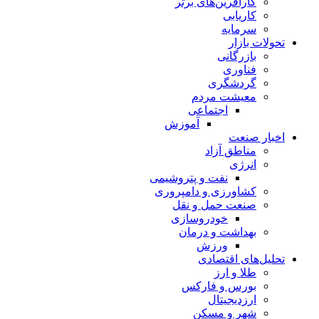
کارآفرین‌های برتر
کاریابی
سرمایه
تحولات بازار
بازرگانی
فناوری
گردشگری
معیشت مردم
اجتماعی
آموزش
اخبار صنعت
مناطق آزاد
انرژی
نفت و پتروشیمی
کشاورزی و دامپروری
صنعت حمل و نقل
خودروسازی
بهداشت و درمان
ورزش
تحلیل‌های اقتصادی
طلا و ارز
بورس و فارکس
ارزدیجیتال
شهر و مسکن