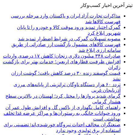
تیتر آخرین اخبار کسب‌وکار
مذاکرات تجارت آزاد ایران و پاکستان وارد مرحله بررسی
فهرست کالاها شد
گمرک اختیار تمدید ورود موقت کالا و خودرو را تا پایان
شهریور ابلاغ کرد
مصوبه تسهیلات گمرکی در شرایط اضطرار تمدید شد
فهرست کالاهای مشمول بازگشت ارز صادراتی از طریق
سامانه ارزی ابلاغ شد
صادرات ۳۴۸ میلیون دلاری زنجان| ‌کاهش ۱۷ درصدی واردات
افزایش ظرفیت قطارهای اربعین؛ خدمات بهتر برای بازگشت
زائران
قیمت گوسفند زنده ۳۰ درصد کاهش یافت؛ گوشت ارزان
نشد
تردد ۶۰ هزار دستگاه ناوگان ترانزیتی از پایانه‌های مرزی
آذربایجان ‌غربی
گرمای شدید پروازها را مختل کرد؛ لهستان در بالاترین سطح
هشدار گرمایی
راهنمای کامل نگهداری از باکس گل و افزایش طول عمر آن
ورود حیوانات خانگی به رستوران‌ها و مراکز عرضه غذا تخلف
بهداشتی است
صنعتگران مخالف احداث نیروگاه خورشیدی‌اند| تضمینی برای
استفاده از برق تولیدی وجود ندارد