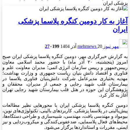
پزشکی ایران
آغاز به کار دومین کنگره پلاسما پزشکی
ایران
مهر نیوز mehrnews
20 آذر 1404
199
۰
27
به گزارش خبرگزاری مهر، دومین کنگره پلاسما پزشکی ایران صبح
امروز (پنجشنبه، ۲۰ آذر ماه) با حضور محمد اسلامی معاون
رییس‌جمهور و رییس سازمان انرژی اتمی؛ مدیران معاونت علم و
فناوری و اقتصاد دانش بنیان ریاست جمهوری و وزارت بهداشت؛
مهدیه
بختیاری مدیرعامل شرکت دانش‌بنیان فناوری پلاسما در
بیمارستان قلب شهید رجایی و جمعی از مدیران، محققان و
پژوهشگران این حوزه در هتل قلب بیمارستان شهید رجایی تهران
آغاز به کار کرد.
دومین کنگره پلاسما پزشکی ایران با محورهایی نظیر مطالعات
پیش‌بالینی در پلاسما پزشکی، کاربردهای بالینی، تکنولوژی‌های نوین،
بیومواد
و مهندسی بافت، مهندسی، شبیه‌سازی و طراحی دستگاه‌ها،
محیط‌های فعال پلاسمایی، ضدعفونی‌کنندگی و میکروب‌زدایی و نیز
ایمنی، مقررات و استانداردها برگزار می‌شود.