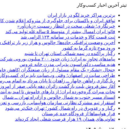
تیتر آخرین اخبار کسب‌وکار
برترین مراکز خرید لگو در بازار ایران
توافق ایران و پاکستان برای جلوگیری از متروکه اعلام شدن کانت
خبرنگاری؛ شغلی سخت در انتظار رسمیت «زیان‌آور»
فائو: ایران امسال بیشتر از متوسط ۵ ساله غله تولید می‌کند
ثبت قیمت کالا و خدمات در سامانه ۱۲۴ الزامی شد
آخرین وضعیت ترافیکی جاده‌ها؛ چالوس و هراز زیر بار ترافیک 
ورود موج تازه گرما به کشور
رگبار پراکنده در نیمه شمالی استان تهران تا شنبه
پیامدهای تجاوز به ایران؛ زیان حدود ۲۰۰ میلیون یورویی شرکت هواپیمایی مجارستان
هدیه مناسب دکوراسیون پذیرایی مدرن خانه عروس
جنجال «تشکر» یک مقام مسئول از زبان صنعتگران |کاهش خام
طراحی سایت در اصفهان؛ وقتی وب‌سایت باید برای کسب‌وکار 
ریل‌گذاری راه‌آهن چابهار ــ زاهدان تا پایان مرداد به اتمام می‌ر
آغاز پیش‌فروش بلیت بازگشت زائران دهه پایانی صفر از امروز
نجات میراث گره‌خورده ایران؛ از دارهای خاموش تا امید به آینده
انسداد مسیر جنوب به شمال چالوس و آزادراه تهران ــ شمال
استقرار تیم مشترک نظارتی سازمان هواپیمایی، بازرسی و تعزی
رگبار و رعدوبرق در راه شمال کشور؛ تهران خنک‌تر می‌شود
فرار هواپیماها از فرودگاه جده عربستان
تعاونی‌های همدان ۱۹ هزار فرصت شغلی ایجاد کرده‌اند