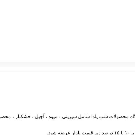
یشگاه محصولات شب یلدا شامل شیرینی ، میوه ، آجیل ، خشکبار ، محص
ود.