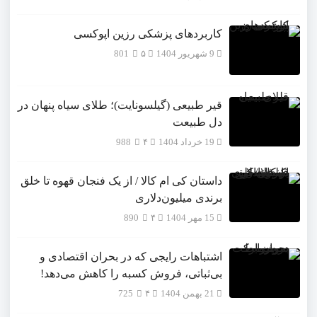
کاربردهای پزشکی رزین اپوکسی
9 شهریور 1404
۵
801
قیر طبیعی (گیلسونایت)؛ طلای سیاه پنهان در
دل طبیعت
19 خرداد 1404
۴
988
داستان کی ام کالا / از یک فنجان قهوه تا خلق
برندی میلیون‌دلاری
15 مهر 1404
۴
890
اشتباهات رایجی که در بحران اقتصادی و
بی‌ثباتی، فروش کسبه را کاهش می‌دهد!
21 بهمن 1404
۴
725