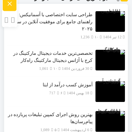
×
طراحی سایت اختصاصی با آسمانیکس:
راهنمای جامع برای موفقیت آنلاین در سال
۲۰۲۵
12 تیر 1404
۱۰
1,236
تخصصی‌ترین خدمات دیجیتال مارکتینگ در
کرج با آژانس دیجیتال مارکتینگ راه‌کار
30 فروردین 1404
۱۰
1,061
آموزش کسب درآمد از ایتا
18 بهمن 1404
۶
717
بهترین روش اجرای کمپین تبلیغات پربازده در
پیام‌رسان‌ها
6 اردیبهشت 1404
۵
1,089