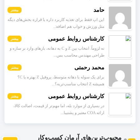
حامد
بیشتر
این اپ فقط برای تغذیه کاربرد داره یا قراره بخش‌های دیگه
مثل ورزش و خواب هم اضافه...
کارشناس روابط عمومی
بیشتر
نه لزوماً. انتخاب بین Z و C به دهانه، بارهای وارد بر سازه و
طراحی مهندس محاسب بس...
محمد رحمتی
بیشتر
برای یک سوله با دهانه متوسط، پروفیل Z بهتره یا C؟
همیشه Z انتخاب مناسب‌تریه؟...
کارشناس روابط عمومی
بیشتر
در بسیاری از موارد بله، اما مهم‌تر از قیمت، اصالت کالا،
ارائه COA معتبر و پشتیبا...
محبوب‌ترین‌های آرمان کسب‌وکار