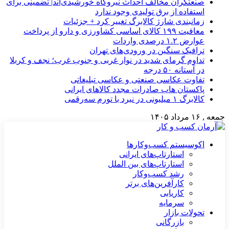
صنعتگران مخالف احداث نیروگاه خورشیدی‌اند| تضمینی برای
استفاده از برق تولیدی وجود ندارد
زمانبندی شارژ کالابرگ تغییر کرد + جزئیات
معافیت ۱۹۹ کالای اساسی کشاورزی و دارو از پرداخت
عوارض ۱.۲ درصدی واردات
ترافیک سنگین در ورودی‌های تهران
تداوم گرمای شدید در نوار غربی و جنوب غرب؛ نجف و کربلا
در آستانه ۵۰ درجه
تفاوت عکاسی صنعتی و عکاسی تبلیغاتی
پاکستان هاب صادرات مجدد کالاهای ایرانی
کالابرگ ۱ میلیونی در نبرد با تورم سه‌رقمی
جمعه , ۱۶ مرداد ۱۴۰۵
اکوسیستم کسب‌وکارها
استارتاپ‌های ایرانی
استارتاپ‌های بین الملل
رشد کسب‌وکار
کارآفرین‌های برتر
کاریابی
سرمایه
تحولات بازار
بازرگانی