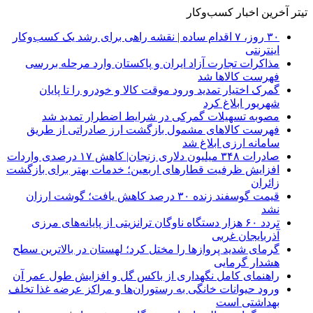
تیتر آخرین اخبار کسب‌وکار
۳۰ روز، ۷ اقدام ساده | نقشه راهی برای رشد یک کسب‌وکار
اینترنتی
مذاکرات تجارت آزاد ایران و پاکستان وارد مرحله بررسی
فهرست کالاها شد
گمرک اختیار تمدید ورود موقت کالا و خودرو را تا پایان
شهریور ابلاغ کرد
مصوبه تسهیلات گمرکی در شرایط اضطرار تمدید شد
فهرست کالاهای مشمول بازگشت ارز صادراتی از طریق
سامانه ارزی ابلاغ شد
صادرات ۳۴۸ میلیون دلاری زنجان| ‌کاهش ۱۷ درصدی واردات
افزایش ظرفیت قطارهای اربعین؛ خدمات بهتر برای بازگشت
زائران
قیمت گوسفند زنده ۳۰ درصد کاهش یافت؛ گوشت ارزان
نشد
تردد ۶۰ هزار دستگاه ناوگان ترانزیتی از پایانه‌های مرزی
آذربایجان ‌غربی
گرمای شدید پروازها را مختل کرد؛ لهستان در بالاترین سطح
هشدار گرمایی
راهنمای کامل نگهداری از باکس گل و افزایش طول عمر آن
ورود حیوانات خانگی به رستوران‌ها و مراکز عرضه غذا تخلف
بهداشتی است