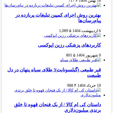
18 بهمن 1404
۶
717
بهترین روش اجرای کمپین تبلیغات پربازده در
پیام‌رسان‌ها
6 اردیبهشت 1404
۵
1,089
کاربردهای پزشکی رزین اپوکسی
9 شهریور 1404
۵
801
قیر طبیعی (گیلسونایت)؛ طلای سیاه پنهان در دل
طبیعت
19 خرداد 1404
۴
988
داستان کی ام کالا / از یک فنجان قهوه تا خلق
برندی میلیون‌دلاری