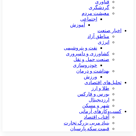
فناوری
گردشگری
معیشت مردم
اجتماعی
آموزش
اخبار صنعت
مناطق آزاد
انرژی
نفت و پتروشیمی
کشاورزی و دامپروری
صنعت حمل و نقل
خودروسازی
بهداشت و درمان
ورزش
تحلیل‌های اقتصادی
طلا و ارز
بورس و فارکس
ارزدیجیتال
شهر و مسکن
کسب‌وکارهای آرمانی
آفتاب اقتصاد
بنیاد مربی بزرگ تجارت
قیمت سکه پارسیان