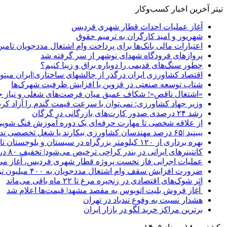
تیتر آخرین اخبار کسب‌وکار
آغاز عملیات احداث قطار شهری فردیس
شهریور و امید کارگران به ترمیم حقوق
اعتبارات مالی بانک‌ها برای پرداخت وام اشتغال مددجویان تامی
پروازهای فرودگاه شهدای نوشهر از سر گرفته شد
چطور سنگ‌های قدیمی را دوباره براق و زیبا کنیم؟
اقتصاد کشاورزی ایران درگذر از چالشهای ساختاری|ایران م
شتاب توسعه صنعتی در قزوین با افزایش ظرفیت شهرک‌ها
«اشتغال ناقص»؛ شکاف عمیق میان فرصت‌های شغلی و نیاز جو
وزیر جهاد کشاورزی: نمی‌توان با سرعت قیمت گندم را آزاد کرد
رشد ۲۴ درصدی صدور کارت‌های بازرگانی در گرگان
از علاقه شخصی تا مهارت حرفه‌ای یک دوره آموزش فنگ شویی
ببینید |۶۵ درصد مهندسان کشاورزی بیکارند یا شغل تخصصی ندارند
بهره برداری از ۱۲۰ کیلومتر بزرگراه در سیستان و بلوچستان تا پایان امسال
کانتینرهای ایرانی در بندر کراچی ترخیص می‌شود| تخفیف ۸۰ درصدی برای هزینه‌های انبارداری
عملیات اجرایی فاز نخست پروژه قطار شهری فردیس، آغاز می
ضرورت افزایش سقف وام اشتغال مددجویان به ۴۰۰ میلیون تومان
اثر شوک‌های اقتصادی در زنجیره مرغ تا ۲۲ ماه باقی می‌ماند
آغاز فروش بلیت اتوبوس به مقصد مشهد| قیمت‌ها اعلام شد
هشدار نسبت به وفوع تندباد در تهران
برترین مراکز خرید لگو در بازار ایران