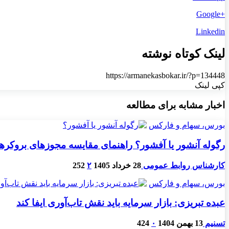
+Google
Linkedin
لینک کوتاه نوشته
https://armanekasbokar.ir/?p=134448
کپی لینک
اخبار مشابه برای مطالعه
بورس، سهام و فارکس
رگوله آنشور یا آفشور؟ راهنمای مقایسه مجوزهای بروکرها
کارشناس روابط عمومی
28 خرداد 1405
۲
252
بورس، سهام و فارکس
عبده تبریزی: بازار سرمایه باید نقش تاب‌آوری ایفا کند
تسنیم
13 بهمن 1404
۰
424