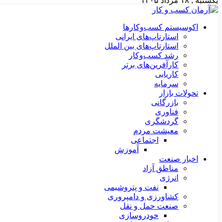
یکشنبه , ۱۸ مرداد ۱۴۰۵
اکوسیستم کسب‌وکارها
استارتاپ‌های ایرانی
استارتاپ‌های بین الملل
رشد کسب‌وکار
کارآفرین‌های برتر
کاریابی
سرمایه
تحولات بازار
بازرگانی
فناوری
گردشگری
معیشت مردم
اجتماعی
آموزش
اخبار صنعت
مناطق آزاد
انرژی
نفت و پتروشیمی
کشاورزی و دامپروری
صنعت حمل و نقل
خودروسازی