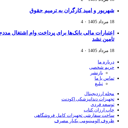
شهریور و امید کارگران به ترمیم حقوق
18 مرداد 1405
۰
4
اعتبارات مالی بانک‌ها برای پرداخت وام اشتغال مددج
تامین نشد
18 مرداد 1405
۰
4
درباره ما
حریم شخصی
بازنشر
تماس با ما
تبلیغ
مجله ارزدیجیتال
تجهیزات دندانپزشکی اکودنت
توسعه فردی
چاپ ارزان کتاب
ساخت سفارشی تجهیزات کامل فروشگاهی
ظروف الومینیومی یکبار مصرف