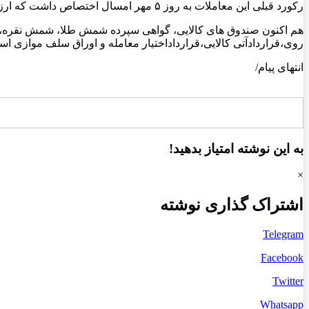
رکورد قبلی این معاملات به روز ۵ مهر امسال اختصاص داشت که ارزش معاملات از مرز ۱۹.۲ همت عبور کرد اما دیروز سقف قبلی با قدرت بالا شکسته شد.
هم اکنون صندوق های کالایی، گواهی سپرده شمش طلا، شمش نقره، 
روی،قراردادآتی کالایی،قرارداداختیار معامله و اوراق سلف موازی است
انتهای پیام/
به این نوشته امتیاز بدهید!
×
اشتراک گذاری نوشته
Telegram
Facebook
Twitter
Whatsapp