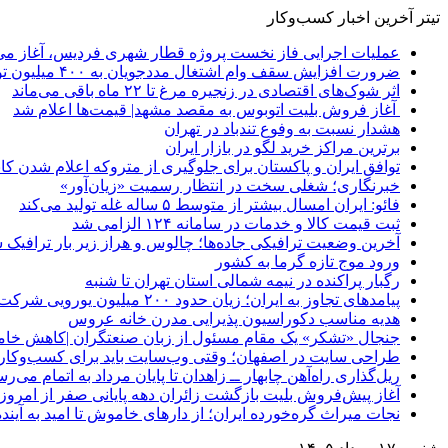
تیتر آخرین اخبار کسب‌وکار
عملیات اجرایی فاز نخست پروژه قطار شهری فردیس، آغاز می
ضرورت افزایش سقف وام اشتغال مددجویان به ۴۰۰ میلیون تومان
اثر شوک‌های اقتصادی در زنجیره مرغ تا ۲۲ ماه باقی می‌ماند
آغاز فروش بلیت اتوبوس به مقصد مشهد| قیمت‌ها اعلام شد
هشدار نسبت به وفوع تندباد در تهران
برترین مراکز خرید لگو در بازار ایران
توافق ایران و پاکستان برای جلوگیری از متروکه اعلام شدن کانت
خبرنگاری؛ شغلی سخت در انتظار رسمیت «زیان‌آور»
فائو: ایران امسال بیشتر از متوسط ۵ ساله غله تولید می‌کند
ثبت قیمت کالا و خدمات در سامانه ۱۲۴ الزامی شد
آخرین وضعیت ترافیکی جاده‌ها؛ چالوس و هراز زیر بار ترافیک 
ورود موج تازه گرما به کشور
رگبار پراکنده در نیمه شمالی استان تهران تا شنبه
پیامدهای تجاوز به ایران؛ زیان حدود ۲۰۰ میلیون یورویی شرکت هواپیمایی مجارستان
هدیه مناسب دکوراسیون پذیرایی مدرن خانه عروس
جنجال «تشکر» یک مقام مسئول از زبان صنعتگران |کاهش خام
طراحی سایت در اصفهان؛ وقتی وب‌سایت باید برای کسب‌وکار 
ریل‌گذاری راه‌آهن چابهار ــ زاهدان تا پایان مرداد به اتمام می‌ر
آغاز پیش‌فروش بلیت بازگشت زائران دهه پایانی صفر از امروز
نجات میراث گره‌خورده ایران؛ از دارهای خاموش تا امید به آینده