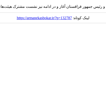
و رئیس جمهور قزاقستان آغاز و در ادامه نیز نشست مشترک
هیئت‌ها
لینک کوتاه:
https://armanekasbokar.ir/?p=132787