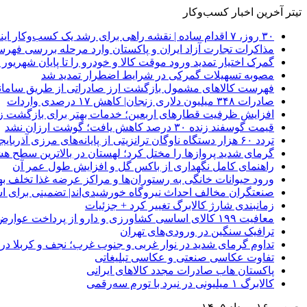
تیتر آخرین اخبار کسب‌وکار
۳۰ روز، ۷ اقدام ساده | نقشه راهی برای رشد یک کسب‌وکار اینترنتی
مذاکرات تجارت آزاد ایران و پاکستان وارد مرحله بررسی فهرس
گمرک اختیار تمدید ورود موقت کالا و خودرو را تا پایان شهریور ا
مصوبه تسهیلات گمرکی در شرایط اضطرار تمدید شد
فهرست کالاهای مشمول بازگشت ارز صادراتی از طریق سامانه 
صادرات ۳۴۸ میلیون دلاری زنجان| ‌کاهش ۱۷ درصدی واردات
افزایش ظرفیت قطارهای اربعین؛ خدمات بهتر برای بازگشت زا
قیمت گوسفند زنده ۳۰ درصد کاهش یافت؛ گوشت ارزان نشد
تردد ۶۰ هزار دستگاه ناوگان ترانزیتی از پایانه‌های مرزی آذربایجان ‌غربی
گرمای شدید پروازها را مختل کرد؛ لهستان در بالاترین سطح ه
راهنمای کامل نگهداری از باکس گل و افزایش طول عمر آن
ورود حیوانات خانگی به رستوران‌ها و مراکز عرضه غذا تخلف 
صنعتگران مخالف احداث نیروگاه خورشیدی‌اند| تضمینی برای است
زمانبندی شارژ کالابرگ تغییر کرد + جزئیات
معافیت ۱۹۹ کالای اساسی کشاورزی و دارو از پرداخت عوارض ۱.۲ درصدی واردات
ترافیک سنگین در ورودی‌های تهران
تداوم گرمای شدید در نوار غربی و جنوب غرب؛ نجف و کربلا در آستانه 
تفاوت عکاسی صنعتی و عکاسی تبلیغاتی
پاکستان هاب صادرات مجدد کالاهای ایرانی
کالابرگ ۱ میلیونی در نبرد با تورم سه‌رقمی