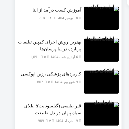
آموزش کسب درآمد از ایتا
18 بهمن 1404
۶
718
بهترین روش اجرای کمپین تبلیغات
پربازده در پیام‌رسان‌ها
6 اردیبهشت 1404
۵
1,091
کاربردهای پزشکی رزین اپوکسی
9 شهریور 1404
۵
802
قیر طبیعی (گیلسونایت)؛ طلای
سیاه پنهان در دل طبیعت
19 خرداد 1404
۴
989