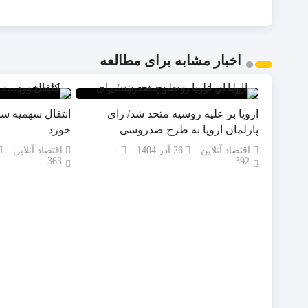
اخبار مشابه برای مطالعه
اروپا بر علیه روسیه متحد شد/ رای
انتقال سهمیه سو
پارلمان اروپا به طرح ضدروسی
خورد
اقتصاد آنلاین
26 آذر 1404
۰
اقتصاد آنلاین
363
392