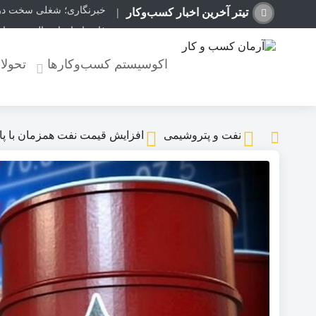
خبرنگاری؛ شغلی سخت در ا
تیتر آخرین اخبار کسب‌وکار
فائو: ایران امسال بیشتر از متوسط ۵ ساله غ
ثبت قیمت کالا و خدمات در سامانه ۲۴
اکوسیستم کسب‌وکارها
تحولا
آخرین وضعیت ترافیکی جاده
ورود موج تازه گرما به کش
رگبار پراکنده در نیمه شمال
پیامدهای تجاوز به ایران؛ زیان حدود ۲۰۰ میلیون یورویی شرک
نفت و پتروشیمی
افزایش قیمت نفت همزمان با پای
هدیه مناسب دکوراسیون پ
جنجال «تشکر» یک مقام م
طراحی سایت در اصفهان؛ و
ریل‌گذاری راه‌آهن چابهار ــ
آغاز پیش‌فروش بلیت بازگش
نجات میراث گره‌خورده ایرا
انسداد مسیر جنوب به شمال
استقرار تیم مشترک نظارتی