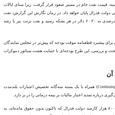
شنبه، قیمت نفت خام در مسیر صعود قرار گرفت، زیرا سنای ایالات
یلی دولت فدرال پایان خواهد داد. در زمان نگارش این گزارش، نفت
خام وست‌تگزاس اینترمدیت (WTI) با افزایش حدود ۰.۷ درصدی به ۶۰.۲۰ دلار در هر بشکه رسید و نفت برنت نیز با رشد
برای پیشبرد قطعنامه موقت بودجه که پیش‌تر در مجلس نمایندگان
بحث و بررسی، این طرح بودجه‌ای با حمایت هشت سناتور دموکرات
 آن
این بسته ترکیبی شامل تمدید موقت بودجه (Continuing Resolution) همراه با یک بسته سه‌گانه تخصیص اعتبارات بلندمدت
 درباره تمدید اعتبار مالیات بر بیمه درمانی را در بر دارد.
از دیدگاه بازار، انتظار می‌رود با اجرای این توافق، حدود ۸۰۰ هزار کارمند دولت فدرال که تاکنون بدون حقوق مانده‌اند، به