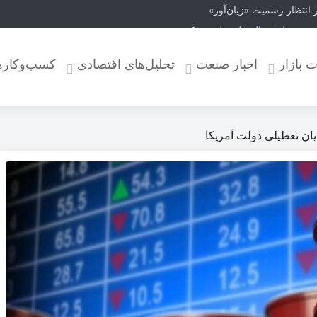
نتظار رسمیت «زیان‌آور»
له تولید می‌کند
۱ الزامی شد
ت بازار
اخبار صنعت
تحلیل‌های اقتصادی
کسب‌وکاره
‌ها؛ چالوس و هراز زیر بار ترافیک سنگین
ور
ی استان تهران تا شنبه
ت هواپیمایی مجارستان
ان تعطیلی دولت آمریکا
ذیرایی مدرن خانه عروس
سئول از زبان صنعتگران |کاهش خاموشی‌ها برای بخش تولید رضایت‌بخش نیس
قتی وب‌سایت باید برای کسب‌وکار شما نتیجه بسازد
 زاهدان تا پایان مرداد به اتمام می‌رسد
ت زائران دهه پایانی صفر از امروز
ن؛ از دارهای خاموش تا امید به آینده
 چالوس و آزادراه تهران ــ شمال
 سازمان هواپیمایی، بازرسی و تعزیرات در عملیات پروازی اربعین