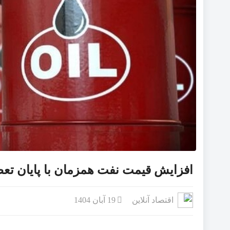
رگبار و رعدوبرق در راه ش
فرار هواپیماها از فرودگاه
تعاونی‌های همدان ۱۹ هزار فرصت شغلی ایجاد کرده‌اند
یزد، امسال میزبان دومین 
بهره گیری حداکثری از ظرف
افزایش قیمت نفت همزمان با پایان تعط
اقتصاد آنلاین
19 آبان 1404