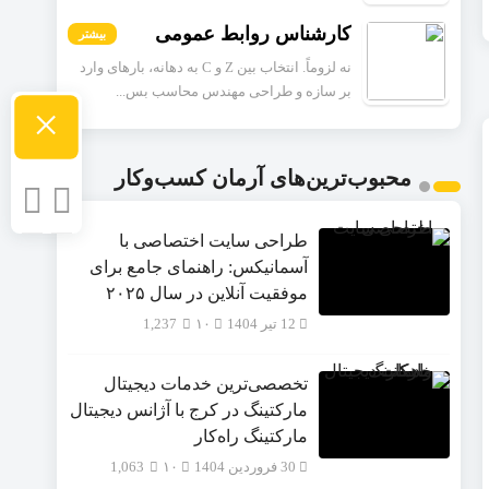
کارشناس روابط عمومی
بیشتر
نه لزوماً. انتخاب بین Z و C به دهانه، بارهای وارد
بر سازه و طراحی مهندس محاسب بس...
×
محبوب‌ترین‌های آرمان کسب‌وکار
طراحی سایت اختصاصی با
آسمانیکس: راهنمای جامع برای
موفقیت آنلاین در سال ۲۰۲۵
12 تیر 1404
۱۰
1,237
تخصصی‌ترین خدمات دیجیتال
مارکتینگ در کرج با آژانس دیجیتال
مارکتینگ راه‌کار
30 فروردین 1404
۱۰
1,063