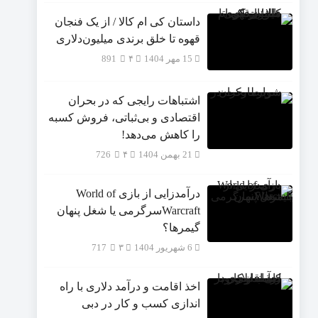
داستان کی ام کالا / از یک فنجان
قهوه تا خلق برندی میلیون‌دلاری
15 مهر 1404
۴
891
اشتباهات رایجی که در بحران
اقتصادی و بی‌ثباتی، فروش کسبه
را کاهش می‌دهد!
21 بهمن 1404
۴
726
درآمدزایی از بازی World of
Warcraftسرگرمی یا شغل پنهان
گیمرها؟
6 شهریور 1404
۳
717
اخذ اقامت و درآمد دلاری با راه
اندازی کسب و کار در دبی