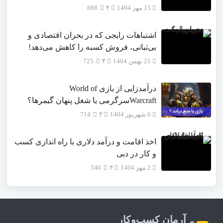
15 مهر 1404
۴
888
اشتباهات رایجی که در بحران اقتصادی و
بی‌ثباتی، فروش کسبه را کاهش می‌دهد!
21 بهمن 1404
۴
725
درآمدزایی از بازی World of
Warcraftسرگرمی یا شغل پنهان گیمرها؟
6 شهریور 1404
۳
714
اخذ اقامت و درآمد دلاری با راه اندازی کسب
و کار در دبی
2 مهر 1404
۳
546
آرمان کسب‌وکار