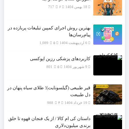
18 بهمن 1404
۶
717
بهترین روش اجرای کمپین تبلیغات پربازده در
پیام‌رسان‌ها
6 اردیبهشت 1404
۵
1,089
کاربردهای پزشکی رزین اپوکسی
9 شهریور 1404
۵
801
قیر طبیعی (گیلسونایت)؛ طلای سیاه پنهان در
دل طبیعت
19 خرداد 1404
۴
988
داستان کی ام کالا / از یک فنجان قهوه تا خلق
برندی میلیون‌دلاری