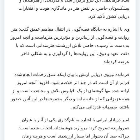
ستاد فرماندهی این نیرو برگزار شد، با قدردانی از هنرمندان و
پیشکسوتان حاضر، بر نقش هنر در ماندگاری هویت و افتخارات
دریایی کشور تأکید کرد.
وی با اشاره به جایگاه قصه‌گویی در انتقال مفاهیم عمیق گفت: هنر
روایت و قصه‌گویی از زیباترین و مؤثرترین هنرهاست و آنچه امروز
به دست ما رسیده، حاصل تلاش ارزشمند هنرمندانی است که با
دقت،
تعهد
و ذوق، این
روایت‌ها
را گردآوری و به شکلی فاخر
عرضه کرده‌اند.
فرمانده نیروی دریایی ارتش با بیان اینکه عمق زحمات انجام‌شده
فراتر از آن است که در چند اثر خلاصه شود، افزود: آنچه امروز
ارائه شده تنها گوشه‌ای از یک اقیانوس تلاش و مجاهدت است و از
همه عزیزانی که از خانه
ملت
و دیگر مجموعه‌ها در این
آئین
حضور
یافتند، صمیمانه قدردانی می‌کنم.
امیر دریادار ایرانی با اشاره به نام‌گذاری یکی از آثار با عنوان
«مروارید» تصریح کرد: مروارید هوشمندانه انتخاب شده است؛
چراکه صید آن دشوار اما بسیار ارزشمند است و هرچه زمان