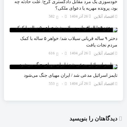
خودسوزی یک مرد مقابل دادگستری کرج/ علت حادثه چه
بود، پرونده مهریه‌ یا دعوای ملکی؟
26 آذر 1404
582
اقتصاد آنلاین
۰
دختر ۹ ساله قربانی سیلاب شد/ خواهر ۵ ساله با کمک
مردم نجات یافت
26 آذر 1404
616
اقتصاد آنلاین
۰
تایمز اسرائیل مدعی شد / ایران مهیای جنگ می‌شود
26 آذر 1404
553
اقتصاد آنلاین
۰
دیدگاهتان را بنویسید