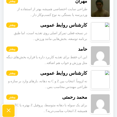
مهران
بیشتر
طراحی سایت اختصاصی همیشه بهتر از استفاده از
وردپرسه یا بستگی به نوع کسب‌وکار دار...
کارشناس روابط عمومی
بیشتر
در نسخه فعلی تمرکز اصلی روی تغذیه است، اما طبق
برنامه توسعه، بخش‌هایی مانند ورزش...
حامد
بیشتر
این اپ فقط برای تغذیه کاربرد داره یا قراره بخش‌های دیگه
مثل ورزش و خواب هم اضافه...
کارشناس روابط عمومی
بیشتر
نه لزوماً. انتخاب بین Z و C به دهانه، بارهای وارد بر سازه و
طراحی مهندس محاسب بس...
محمد رحمتی
بیشتر
برای یک سوله با دهانه متوسط، پروفیل Z بهتره یا C؟
×
همیشه Z انتخاب مناسب‌تریه؟...