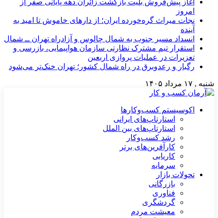
آغاز پیش‌فروش بلیت بازگشت زائران دهه پایانی صفر از
امروز
نجات میراث گره‌خورده ایران؛ از دارهای خاموش تا امید به
آینده
انسداد مسیر جنوب به شمال چالوس و آزادراه تهران ــ شمال
استقرار تیم مشترک نظارتی سازمان هواپیمایی، بازرسی و
تعزیرات در عملیات پروازی اربعین
رگبار و رعدوبرق در راه شمال کشور؛ تهران خنک‌تر می‌شود
شنبه , ۱۷ مرداد ۱۴۰۵
اکوسیستم کسب‌وکارها
استارتاپ‌های ایرانی
استارتاپ‌های بین الملل
رشد کسب‌وکار
کارآفرین‌های برتر
کاریابی
سرمایه
تحولات بازار
بازرگانی
فناوری
گردشگری
معیشت مردم