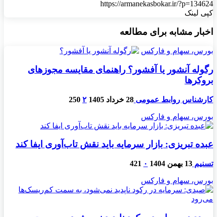
https://armanekasbokar.ir/?p=134624
کپی لینک
اخبار مشابه برای مطالعه
بورس، سهام و فارکس
رگوله آنشور یا آفشور؟ راهنمای مقایسه مجوزهای
بروکرها
کارشناس روابط عمومی
28 خرداد 1405
۲
250
بورس، سهام و فارکس
عبده تبریزی: بازار سرمایه باید نقش تاب‌آوری ایفا کند
تسنیم
13 بهمن 1404
۰
421
بورس، سهام و فارکس