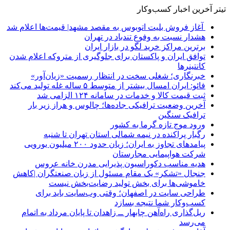
تیتر آخرین اخبار کسب‌وکار
آغاز فروش بلیت اتوبوس به مقصد مشهد| قیمت‌ها اعلام شد
هشدار نسبت به وفوع تندباد در تهران
برترین مراکز خرید لگو در بازار ایران
توافق ایران و پاکستان برای جلوگیری از متروکه اعلام شدن
کانتینرها
خبرنگاری؛ شغلی سخت در انتظار رسمیت «زیان‌آور»
فائو: ایران امسال بیشتر از متوسط ۵ ساله غله تولید می‌کند
ثبت قیمت کالا و خدمات در سامانه ۱۲۴ الزامی شد
آخرین وضعیت ترافیکی جاده‌ها؛ چالوس و هراز زیر بار
ترافیک سنگین
ورود موج تازه گرما به کشور
رگبار پراکنده در نیمه شمالی استان تهران تا شنبه
پیامدهای تجاوز به ایران؛ زیان حدود ۲۰۰ میلیون یورویی
شرکت هواپیمایی مجارستان
هدیه مناسب دکوراسیون پذیرایی مدرن خانه عروس
جنجال «تشکر» یک مقام مسئول از زبان صنعتگران |کاهش
خاموشی‌ها برای بخش تولید رضایت‌بخش نیست
طراحی سایت در اصفهان؛ وقتی وب‌سایت باید برای
کسب‌وکار شما نتیجه بسازد
ریل‌گذاری راه‌آهن چابهار ــ زاهدان تا پایان مرداد به اتمام
می‌رسد