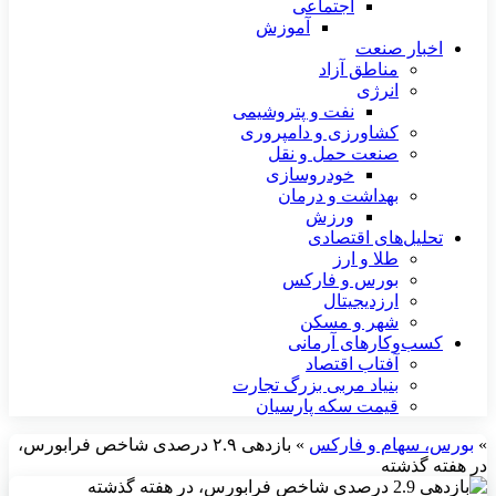
اجتماعی
آموزش
اخبار صنعت
مناطق آزاد
انرژی
نفت و پتروشیمی
کشاورزی و دامپروری
صنعت حمل و نقل
خودروسازی
بهداشت و درمان
ورزش
تحلیل‌های اقتصادی
طلا و ارز
بورس و فارکس
ارزدیجیتال
شهر و مسکن
کسب‌وکارهای آرمانی
آفتاب اقتصاد
بنیاد مربی بزرگ تجارت
قیمت سکه پارسیان
»
بورس، سهام و فارکس
»
بازدهی ۲.۹ درصدی شاخص فرابورس،
در هفته گذشته