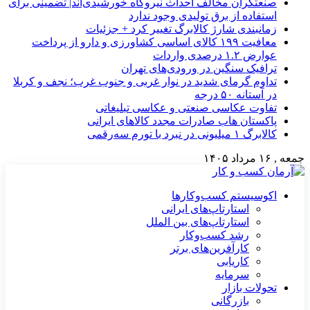
صنعتگران مخالف احداث نیروگاه خورشیدی‌اند| تضمینی برای
استفاده از برق تولیدی وجود ندارد
زمانبندی شارژ کالابرگ تغییر کرد + جزئیات
معافیت ۱۹۹ کالای اساسی کشاورزی و دارو از پرداخت
عوارض ۱.۲ درصدی واردات
ترافیک سنگین در ورودی‌های تهران
تداوم گرمای شدید در نوار غربی و جنوب غرب؛ نجف و کربلا
در آستانه ۵۰ درجه
تفاوت عکاسی صنعتی و عکاسی تبلیغاتی
پاکستان هاب صادرات مجدد کالاهای ایرانی
کالابرگ ۱ میلیونی در نبرد با تورم سه‌رقمی
جمعه , ۱۶ مرداد ۱۴۰۵
اکوسیستم کسب‌وکارها
استارتاپ‌های ایرانی
استارتاپ‌های بین الملل
رشد کسب‌وکار
کارآفرین‌های برتر
کاریابی
سرمایه
تحولات بازار
بازرگانی