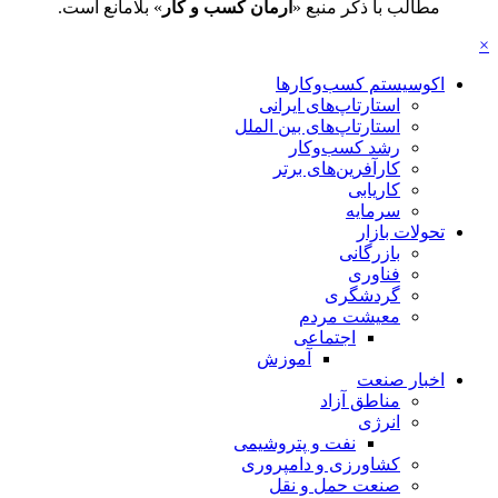
مطالب با ذکر منبع «
آرمان کسب و کار
» بلامانع است.
×
اکوسیستم کسب‌وکارها
استارتاپ‌های ایرانی
استارتاپ‌های بین الملل
رشد کسب‌وکار
کارآفرین‌های برتر
کاریابی
سرمایه
تحولات بازار
بازرگانی
فناوری
گردشگری
معیشت مردم
اجتماعی
آموزش
اخبار صنعت
مناطق آزاد
انرژی
نفت و پتروشیمی
کشاورزی و دامپروری
صنعت حمل و نقل