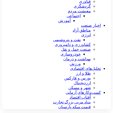
فناوری
گردشگری
معیشت مردم
اجتماعی
آموزش
اخبار صنعت
مناطق آزاد
انرژی
نفت و پتروشیمی
کشاورزی و دامپروری
صنعت حمل و نقل
خودروسازی
بهداشت و درمان
ورزش
تحلیل‌های اقتصادی
طلا و ارز
بورس و فارکس
ارزدیجیتال
شهر و مسکن
کسب‌وکارهای آرمانی
آفتاب اقتصاد
بنیاد مربی بزرگ تجارت
قیمت سکه پارسیان