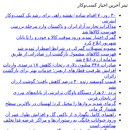
تیتر آخرین اخبار کسب‌وکار
۳۰ روز، ۷ اقدام ساده | نقشه راهی برای رشد یک کسب‌وکار
اینترنتی
مذاکرات تجارت آزاد ایران و پاکستان وارد مرحله بررسی
فهرست کالاها شد
گمرک اختیار تمدید ورود موقت کالا و خودرو را تا پایان
شهریور ابلاغ کرد
مصوبه تسهیلات گمرکی در شرایط اضطرار تمدید شد
فهرست کالاهای مشمول بازگشت ارز صادراتی از طریق
سامانه ارزی ابلاغ شد
صادرات ۳۴۸ میلیون دلاری زنجان| ‌کاهش ۱۷ درصدی واردات
افزایش ظرفیت قطارهای اربعین؛ خدمات بهتر برای بازگشت
زائران
قیمت گوسفند زنده ۳۰ درصد کاهش یافت؛ گوشت ارزان
نشد
تردد ۶۰ هزار دستگاه ناوگان ترانزیتی از پایانه‌های مرزی
آذربایجان ‌غربی
گرمای شدید پروازها را مختل کرد؛ لهستان در بالاترین سطح
هشدار گرمایی
راهنمای کامل نگهداری از باکس گل و افزایش طول عمر آن
ورود حیوانات خانگی به رستوران‌ها و مراکز عرضه غذا تخلف
بهداشتی است