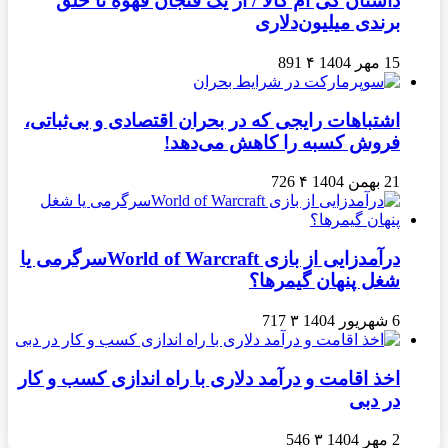
داستان کی ام کالا / از یک فنجان قهوه تا خلق
برندی میلیون‌دلاری
15 مهر 1404
۴
891
اشتباهات رایجی که در بحران اقتصادی و بی‌ثباتی،
فروش کسبه را کاهش می‌دهد!
21 بهمن 1404
۴
726
درآمدزایی از بازی World of Warcraftسرگرمی یا
شغل پنهان گیمرها؟
6 شهریور 1404
۳
717
اخذ اقامت و درآمد دلاری با راه اندازی کسب و کار
در دبی
2 مهر 1404
۳
546