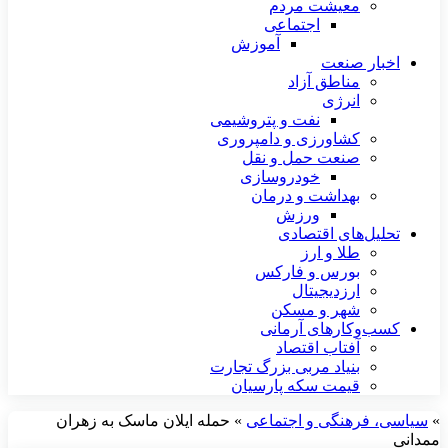
معیشت مردم
اجتماعی
آموزش
اخبار صنعت
مناطق آزاد
انرژی
نفت و پتروشیمی
کشاورزی و دامپروری
صنعت حمل و نقل
خودروسازی
بهداشت و درمان
ورزش
تحلیل‌های اقتصادی
طلا و ارز
بورس و فارکس
ارزدیجیتال
شهر و مسکن
کسب‌وکارهای آرمانی
آفتاب اقتصاد
بنیاد مربی بزرگ تجارت
قیمت سکه پارسیان
»
سیاسی، فرهنگی و اجتماعی
»
حمله ایلان ماسک به زهران
ممدانی