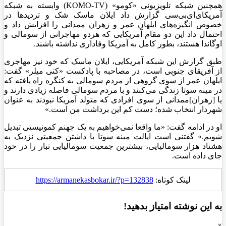
همچنین شبکه تلویزیونی «کومو» (KOMO-TV) وابسته به شبکه
آمریکای‌ای‌بی‌سی گزارش داد ایلان ماسک شک و تردید‌ها در
خصوص انگیزه‌های ایلهان عمر و زهران ممدانی را افزایش داد و
احتمال داد این دو مقام آمریکایی که هردو مهاجرانی از سومالی و
اوگاندا هستند، بطور کامل به آمریکا وفاداری نداشته باشند.
طبق گزارش این شبکه آمریکایی، ایلان ماسک که خود نیز مهاجری
از آفریقای جنوبی است، در مصاحبه با پادکست «کتی میلر» گفت:
ایلهان عمر از سوی گروهی از مردم سومالی به کنگره راه یافته که
در مینه سوتا زندگی می‌کنند و با مردم سومالی فاصله زیادی دارند و
یا [زهران]ممدانی از سوی افرادی که متولد آمریکا نبودند به عنوان
شهردار انتخاب شده؛ دست کم این برداشت من است.»
او در ادامه گفت: «ما واقعا نمی‌خواهیم به یک جهنم کمونیستی تبدیل
شویم.» گفتنی است ایالت مینه سوتا با داشتن جمعیتی نزدیک به
هشتاد هزار سومالیایی، بیشترین جمعیت سومالیایی تبار را در خود
جای داده است.
لینک کوتاه:
https://armanekasbokar.ir/?p=132838
به این نوشته امتیاز بدهید!
×