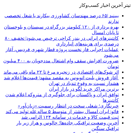
تیتر آخرین اخبار کسب‌وکار
ببینید |۶۵ درصد مهندسان کشاورزی بیکارند یا شغل تخصصی
ندارند
بهره برداری از ۱۲۰ کیلومتر بزرگراه در سیستان و بلوچستان
تا پایان امسال
کانتینرهای ایرانی در بندر کراچی ترخیص می‌شود| تخفیف ۸۰
درصدی برای هزینه‌های انبارداری
عملیات اجرایی فاز نخست پروژه قطار شهری فردیس، آغاز
می‌شود
ضرورت افزایش سقف وام اشتغال مددجویان به ۴۰۰ میلیون
تومان
اثر شوک‌های اقتصادی در زنجیره مرغ تا ۲۲ ماه باقی می‌ماند
آغاز فروش بلیت اتوبوس به مقصد مشهد| قیمت‌ها اعلام شد
هشدار نسبت به وفوع تندباد در تهران
برترین مراکز خرید لگو در بازار ایران
توافق ایران و پاکستان برای جلوگیری از متروکه اعلام شدن
کانتینرها
خبرنگاری؛ شغلی سخت در انتظار رسمیت «زیان‌آور»
فائو: ایران امسال بیشتر از متوسط ۵ ساله غله تولید می‌کند
ثبت قیمت کالا و خدمات در سامانه ۱۲۴ الزامی شد
آخرین وضعیت ترافیکی جاده‌ها؛ چالوس و هراز زیر بار
ترافیک سنگین