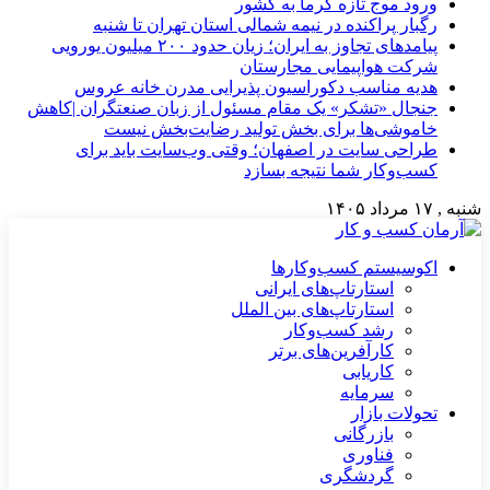
ورود موج تازه گرما به کشور
رگبار پراکنده در نیمه شمالی استان تهران تا شنبه
پیامدهای تجاوز به ایران؛ زیان حدود ۲۰۰ میلیون یورویی
شرکت هواپیمایی مجارستان
هدیه مناسب دکوراسیون پذیرایی مدرن خانه عروس
جنجال «تشکر» یک مقام مسئول از زبان صنعتگران |کاهش
خاموشی‌ها برای بخش تولید رضایت‌بخش نیست
طراحی سایت در اصفهان؛ وقتی وب‌سایت باید برای
کسب‌وکار شما نتیجه بسازد
شنبه , ۱۷ مرداد ۱۴۰۵
اکوسیستم کسب‌وکارها
استارتاپ‌های ایرانی
استارتاپ‌های بین الملل
رشد کسب‌وکار
کارآفرین‌های برتر
کاریابی
سرمایه
تحولات بازار
بازرگانی
فناوری
گردشگری