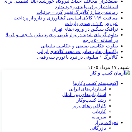
صنعتگران مخالف احداث نیروگاه خورشیدی‌اند| تضمینی برای
استفاده از برق تولیدی وجود ندارد
زمانبندی شارژ کالابرگ تغییر کرد + جزئیات
معافیت ۱۹۹ کالای اساسی کشاورزی و دارو از پرداخت
عوارض ۱.۲ درصدی واردات
ترافیک سنگین در ورودی‌های تهران
تداوم گرمای شدید در نوار غربی و جنوب غرب؛ نجف و کربلا
در آستانه ۵۰ درجه
تفاوت عکاسی صنعتی و عکاسی تبلیغاتی
پاکستان هاب صادرات مجدد کالاهای ایرانی
کالابرگ ۱ میلیونی در نبرد با تورم سه‌رقمی
شنبه , ۱۷ مرداد ۱۴۰۵
اکوسیستم کسب‌وکارها
استارتاپ‌های ایرانی
استارتاپ‌های بین الملل
رشد کسب‌وکار
کارآفرین‌های برتر
کاریابی
سرمایه
تحولات بازار
بازرگانی