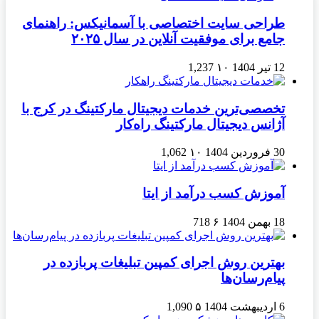
طراحی سایت اختصاصی با آسمانیکس: راهنمای
جامع برای موفقیت آنلاین در سال ۲۰۲۵
12 تیر 1404
۱۰
1,237
تخصصی‌ترین خدمات دیجیتال مارکتینگ در کرج با
آژانس دیجیتال مارکتینگ راه‌کار
30 فروردین 1404
۱۰
1,062
آموزش کسب درآمد از ایتا
18 بهمن 1404
۶
718
بهترین روش اجرای کمپین تبلیغات پربازده در
پیام‌رسان‌ها
6 اردیبهشت 1404
۵
1,090