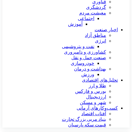
فناوری
گردشگری
معیشت مردم
اجتماعی
آموزش
اخبار صنعت
مناطق آزاد
انرژی
نفت و پتروشیمی
کشاورزی و دامپروری
صنعت حمل و نقل
خودروسازی
بهداشت و درمان
ورزش
تحلیل‌های اقتصادی
طلا و ارز
بورس و فارکس
ارزدیجیتال
شهر و مسکن
کسب‌وکارهای آرمانی
آفتاب اقتصاد
بنیاد مربی بزرگ تجارت
قیمت سکه پارسیان