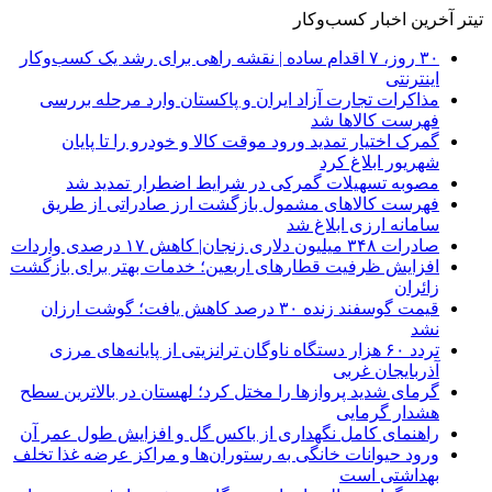
تیتر آخرین اخبار کسب‌وکار
۳۰ روز، ۷ اقدام ساده | نقشه راهی برای رشد یک کسب‌وکار
اینترنتی
مذاکرات تجارت آزاد ایران و پاکستان وارد مرحله بررسی
فهرست کالاها شد
گمرک اختیار تمدید ورود موقت کالا و خودرو را تا پایان
شهریور ابلاغ کرد
مصوبه تسهیلات گمرکی در شرایط اضطرار تمدید شد
فهرست کالاهای مشمول بازگشت ارز صادراتی از طریق
سامانه ارزی ابلاغ شد
صادرات ۳۴۸ میلیون دلاری زنجان| ‌کاهش ۱۷ درصدی واردات
افزایش ظرفیت قطارهای اربعین؛ خدمات بهتر برای بازگشت
زائران
قیمت گوسفند زنده ۳۰ درصد کاهش یافت؛ گوشت ارزان
نشد
تردد ۶۰ هزار دستگاه ناوگان ترانزیتی از پایانه‌های مرزی
آذربایجان ‌غربی
گرمای شدید پروازها را مختل کرد؛ لهستان در بالاترین سطح
هشدار گرمایی
راهنمای کامل نگهداری از باکس گل و افزایش طول عمر آن
ورود حیوانات خانگی به رستوران‌ها و مراکز عرضه غذا تخلف
بهداشتی است