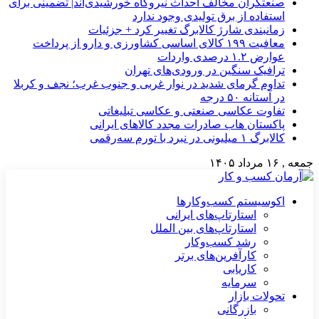
صنعتگران مخالف احداث نیروگاه خورشیدی‌اند| تضمینی برای
استفاده از برق تولیدی وجود ندارد
زمانبندی شارژ کالابرگ تغییر کرد + جزئیات
معافیت ۱۹۹ کالای اساسی کشاورزی و دارو از پرداخت
عوارض ۱.۲ درصدی واردات
ترافیک سنگین در ورودی‌های تهران
تداوم گرمای شدید در نوار غربی و جنوب غرب؛ نجف و کربلا
در آستانه ۵۰ درجه
تفاوت عکاسی صنعتی و عکاسی تبلیغاتی
پاکستان هاب صادرات مجدد کالاهای ایرانی
کالابرگ ۱ میلیونی در نبرد با تورم سه‌رقمی
جمعه , ۱۶ مرداد ۱۴۰۵
اکوسیستم کسب‌وکارها
استارتاپ‌های ایرانی
استارتاپ‌های بین الملل
رشد کسب‌وکار
کارآفرین‌های برتر
کاریابی
سرمایه
تحولات بازار
بازرگانی