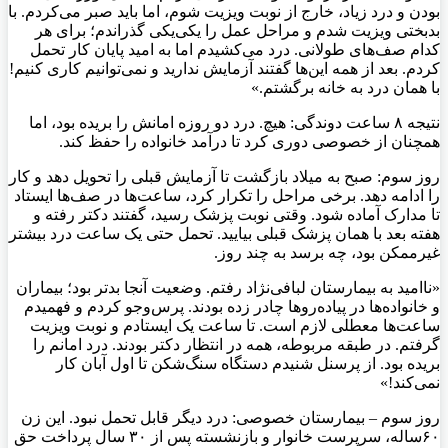
بودن و درد زیاد، خارج از نوبت ویزیت شوم، اما باید صبر می‌کردم. با
بدبختی ویزیت شدم و مراحل عمل را یکی‌یکی گذراندم؛ برای هر
کدام صف‌های طولانی. درد می‌کشیدم اما به امید پایان کار تحمل
کردم. بعد از همه این‌ها گفتند آزمایش ندارید و نمی‌توانیم کاری کنیم!
با همان درد به خانه برگشتم.»
نتیجه ۸ ساعت دوندگی: هیچ. درد دو روزه امانش را بریده بود، اما
همچنان از خصوصی دوری کرد تا درآمد خانواده را حفظ کند.
روز سوم: صبح به میلاد بازگشت تا آزمایش قبلی را تحویل دهد و کار
را ادامه دهد. برخی مراحل را تکرار کرد، ساعت‌ها در صف‌ها ایستاد
تا مدارک آماده شود. وقتی نوبت پزشک رسید، گفتند دکتر رفته و
هفته بعد با همان پزشک قبلی بیایید. تحمل حتی یک ساعت درد بیشتر
غیرممکن بود، چه برسد به چند روز.
«ناامید به بیمارستان لبافی‌نژاد رفتم. وضعیت آنجا بدتر بود؛ بیماران
و خانواده‌ها در پیاده‌روها چادر زده بودند. پرس‌وجو کردم و فهمیدم
ساعت‌ها معطلی لازم است. تا ساعت یک ایستادم و نوبت ویزیت
گرفتم. در طبقه مربوطه، همه در انتظار دکتر بودند. درد امانم را
بریده بود. از پرسنل شنیدم دستگاه سنگ‌شکن تا اول آبان کار
نمی‌کند!»
روز سوم – بیمارستان خصوصی: درد دیگر قابل تحمل نبود. این زن
۶۰ساله، سرپرست خانوار و بازنشسته پس از ۳۰ سال پرداخت حق