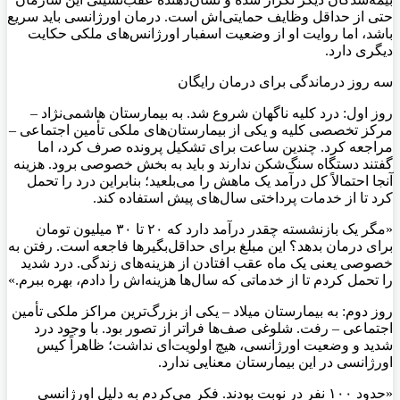
حتی از حداقل وظایف حمایتی‌اش است. درمان اورژانسی باید سریع
باشد، اما روایت او از وضعیت اسفبار اورژانس‌های ملکی حکایت
دیگری دارد.
سه روز درماندگی برای درمان رایگان
روز اول: درد کلیه ناگهان شروع شد. به بیمارستان هاشمی‌نژاد –
مرکز تخصصی کلیه و یکی از بیمارستان‌های ملکی تأمین اجتماعی –
مراجعه کرد. چندین ساعت برای تشکیل پرونده صرف کرد، اما
گفتند دستگاه سنگ‌شکن ندارند و باید به بخش خصوصی برود. هزینه
آنجا احتمالاً کل درآمد یک ماهش را می‌بلعید؛ بنابراین درد را تحمل
کرد تا از خدمات پرداختی سال‌های پیش استفاده کند.
«مگر یک بازنشسته چقدر درآمد دارد که ۲۰ تا ۳۰ میلیون تومان
برای درمان بدهد؟ این مبلغ برای حداقل‌بگیرها فاجعه است. رفتن به
خصوصی یعنی یک ماه عقب افتادن از هزینه‌های زندگی. درد شدید
را تحمل کردم تا از خدماتی که سال‌ها هزینه‌اش را دادم، بهره ببرم.»
روز دوم: به بیمارستان میلاد – یکی از بزرگ‌ترین مراکز ملکی تأمین
اجتماعی – رفت. شلوغی صف‌ها فراتر از تصور بود. با وجود درد
شدید و وضعیت اورژانسی، هیچ اولویت‌ای نداشت؛ ظاهراً کیس
اورژانسی در این بیمارستان معنایی ندارد.
«حدود ۱۰۰ نفر در نوبت بودند. فکر می‌کردم به دلیل اورژانسی