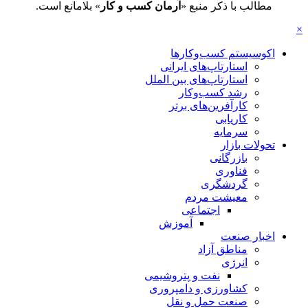
مطالب با ذکر منبع «
آرمان کسب و کار
» بلامانع است.
×
اکوسیستم کسب‌وکارها
استارتاپ‌های ایرانی
استارتاپ‌های بین الملل
رشد کسب‌وکار
کارآفرین‌های برتر
کاریابی
سرمایه
تحولات بازار
بازرگانی
فناوری
گردشگری
معیشت مردم
اجتماعی
آموزش
اخبار صنعت
مناطق آزاد
انرژی
نفت و پتروشیمی
کشاورزی و دامپروری
صنعت حمل و نقل