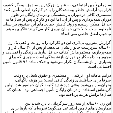
سازمان تأمین اجتماعی، به عنوان بزرگ‌ترین صندوق بیمه‌گر کشور،
قرار بود آرامش خاطر بیمه‌شدگان را با دو کارکرد اصلی تأمین کند:
مستمری کافی در دوران بازنشستگی و درمان رایگان در طول
دوران بیمه‌پردازی و پس از آن. اما این دو کارکرد پس از سال‌ها به
حداقل ممکن رسیده و روند کاهش حمایت‌های این صندوق بین‌نسلی
نامعلوم است. حالا حتی جوانان نیروی کار می‌گویند: «اگر بیمه هم
نباشیم، اتفاق خاصی نمی‌افتد!»
گزارش پیش‌رو، بی‌اثری این دو کارکرد را با روایت واقعی یک زن
۶۰ساله سرپرست خانوار نشان می‌دهد. او پس از ۳۰ سال کار و
بیمه‌پردازی، مستمری‌اش کفاف حداقل نیازهای زندگی را نمی‌دهد و
مجبور به ادامه کار در دوران بازنشستگی است – جبری که برای
بسیاری از بازنشستگان تکرار می‌شود و خلاف ماده ۹۶ قانون تأمین
اجتماعی است.
درآمد ماهانه او – ترکیبی از مستمری و حقوق شغل پاره‌وقت –
صرفاً برای حداقل‌های زندگی کافی است؛ هر هزینه ناگهانی،
بحران‌ساز می‌شود. وقتی درد شدید کلیه ناگهان حمله‌ور شد، اولین
گزینه‌اش استفاده از درمان رایگان تأمین اجتماعی بود – همان که
سال‌ها برایش هزینه پرداخته بود.
این زن ۶۰ساله از سه روز سرگردانی با درد شدید بین
بیمارستان‌های تأمین اجتماعی می‌گوید؛ تجربه‌ای که بارها برای
بیمه‌شدگان دیگر تکرار شده و نشان‌دهنده عقب‌نشینی این سازمان