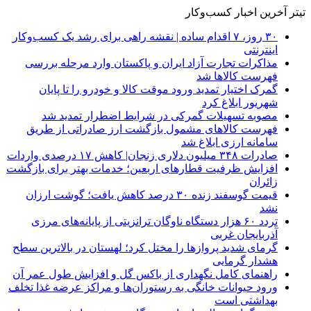
تیتر آخرین اخبار کسب‌وکار
۳۰ روز، ۷ اقدام ساده | نقشه راهی برای رشد یک کسب‌وکار
اینترنتی
مذاکرات تجارت آزاد ایران و پاکستان وارد مرحله بررسی
فهرست کالاها شد
گمرک اختیار تمدید ورود موقت کالا و خودرو را تا پایان
شهریور ابلاغ کرد
مصوبه تسهیلات گمرکی در شرایط اضطرار تمدید شد
فهرست کالاهای مشمول بازگشت ارز صادراتی از طریق
سامانه ارزی ابلاغ شد
صادرات ۳۴۸ میلیون دلاری زنجان| ‌کاهش ۱۷ درصدی واردات
افزایش ظرفیت قطارهای اربعین؛ خدمات بهتر برای بازگشت
زائران
قیمت گوسفند زنده ۳۰ درصد کاهش یافت؛ گوشت ارزان
نشد
تردد ۶۰ هزار دستگاه ناوگان ترانزیتی از پایانه‌های مرزی
آذربایجان ‌غربی
گرمای شدید پروازها را مختل کرد؛ لهستان در بالاترین سطح
هشدار گرمایی
راهنمای کامل نگهداری از باکس گل و افزایش طول عمر آن
ورود حیوانات خانگی به رستوران‌ها و مراکز عرضه غذا تخلف
بهداشتی است