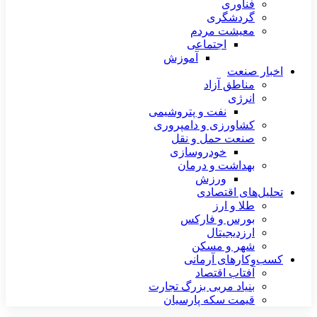
فناوری
گردشگری
معیشت مردم
اجتماعی
آموزش
اخبار صنعت
مناطق آزاد
انرژی
نفت و پتروشیمی
کشاورزی و دامپروری
صنعت حمل و نقل
خودروسازی
بهداشت و درمان
ورزش
تحلیل‌های اقتصادی
طلا و ارز
بورس و فارکس
ارزدیجیتال
شهر و مسکن
کسب‌وکارهای آرمانی
آفتاب اقتصاد
بنیاد مربی بزرگ تجارت
قیمت سکه پارسیان