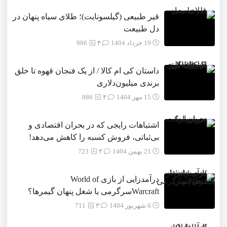
قیر طبیعی (گیلسونایت)؛ طلای سیاه پنهان در
دل طبیعت
19 خرداد 1404
۴
986
داستان کی ام کالا / از یک فنجان قهوه تا خلق
برندی میلیون‌دلاری
15 مهر 1404
۴
886
اشتباهات رایجی که در بحران اقتصادی و
بی‌ثباتی، فروش کسبه را کاهش می‌دهد!
21 بهمن 1404
۴
723
درآمدزایی از بازی World of
Warcraftسرگرمی یا شغل پنهان گیمرها؟
6 شهریور 1404
۳
711