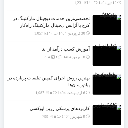
12 تیر 1404
۱۰
1,231
تخصصی‌ترین خدمات دیجیتال مارکتینگ در
کرج با آژانس دیجیتال مارکتینگ راه‌کار
30 فروردین 1404
۱۰
1,057
آموزش کسب درآمد از ایتا
18 بهمن 1404
۶
714
بهترین روش اجرای کمپین تبلیغات پربازده در
پیام‌رسان‌ها
6 اردیبهشت 1404
۵
1,087
کاربردهای پزشکی رزین اپوکسی
9 شهریور 1404
۵
799