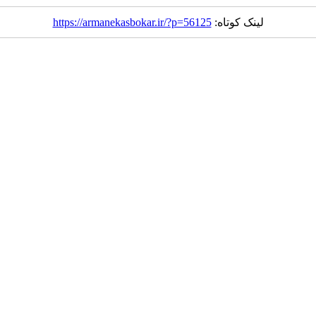
لینک کوتاه:
https://armanekasbokar.ir/?p=56125