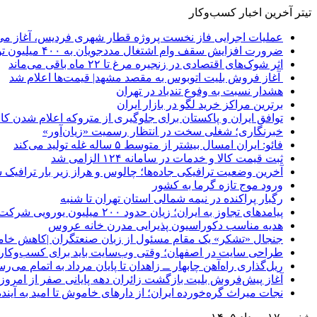
تیتر آخرین اخبار کسب‌وکار
عملیات اجرایی فاز نخست پروژه قطار شهری فردیس، آغاز می
ضرورت افزایش سقف وام اشتغال مددجویان به ۴۰۰ میلیون تومان
اثر شوک‌های اقتصادی در زنجیره مرغ تا ۲۲ ماه باقی می‌ماند
آغاز فروش بلیت اتوبوس به مقصد مشهد| قیمت‌ها اعلام شد
هشدار نسبت به وفوع تندباد در تهران
برترین مراکز خرید لگو در بازار ایران
توافق ایران و پاکستان برای جلوگیری از متروکه اعلام شدن کانت
خبرنگاری؛ شغلی سخت در انتظار رسمیت «زیان‌آور»
فائو: ایران امسال بیشتر از متوسط ۵ ساله غله تولید می‌کند
ثبت قیمت کالا و خدمات در سامانه ۱۲۴ الزامی شد
آخرین وضعیت ترافیکی جاده‌ها؛ چالوس و هراز زیر بار ترافیک 
ورود موج تازه گرما به کشور
رگبار پراکنده در نیمه شمالی استان تهران تا شنبه
پیامدهای تجاوز به ایران؛ زیان حدود ۲۰۰ میلیون یورویی شرکت هواپیمایی مجارستان
هدیه مناسب دکوراسیون پذیرایی مدرن خانه عروس
جنجال «تشکر» یک مقام مسئول از زبان صنعتگران |کاهش خام
طراحی سایت در اصفهان؛ وقتی وب‌سایت باید برای کسب‌وکار 
ریل‌گذاری راه‌آهن چابهار ــ زاهدان تا پایان مرداد به اتمام می‌ر
آغاز پیش‌فروش بلیت بازگشت زائران دهه پایانی صفر از امروز
نجات میراث گره‌خورده ایران؛ از دارهای خاموش تا امید به آینده