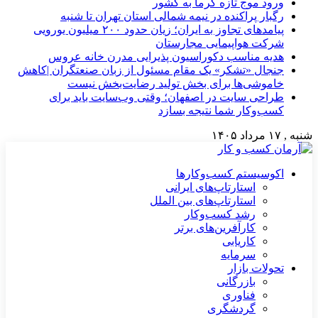
ورود موج تازه گرما به کشور
رگبار پراکنده در نیمه شمالی استان تهران تا شنبه
پیامدهای تجاوز به ایران؛ زیان حدود ۲۰۰ میلیون یورویی
شرکت هواپیمایی مجارستان
هدیه مناسب دکوراسیون پذیرایی مدرن خانه عروس
جنجال «تشکر» یک مقام مسئول از زبان صنعتگران |کاهش
خاموشی‌ها برای بخش تولید رضایت‌بخش نیست
طراحی سایت در اصفهان؛ وقتی وب‌سایت باید برای
کسب‌وکار شما نتیجه بسازد
شنبه , ۱۷ مرداد ۱۴۰۵
اکوسیستم کسب‌وکارها
استارتاپ‌های ایرانی
استارتاپ‌های بین الملل
رشد کسب‌وکار
کارآفرین‌های برتر
کاریابی
سرمایه
تحولات بازار
بازرگانی
فناوری
گردشگری