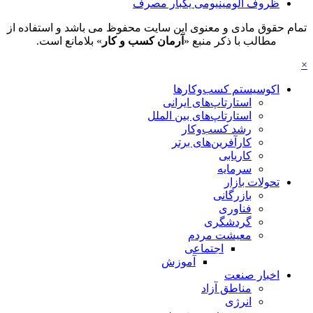
ظروف الومینیومی یکبار مصرف
تمام حقوق مادی و معنوی این سایت محفوظ می باشد و استفاده از
مطالب با ذکر منبع «
آرمان کسب و کار
» بلامانع است.
×
اکوسیستم کسب‌وکارها
استارتاپ‌های ایرانی
استارتاپ‌های بین الملل
رشد کسب‌وکار
کارآفرین‌های برتر
کاریابی
سرمایه
تحولات بازار
بازرگانی
فناوری
گردشگری
معیشت مردم
اجتماعی
آموزش
اخبار صنعت
مناطق آزاد
انرژی