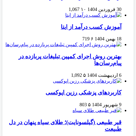
30 فروردین 1404
۱۰
1,067
آموزش کسب درآمد از ایتا
18 بهمن 1404
۶
719
بهترین روش اجرای کمپین تبلیغات پربازده در
پیام‌رسان‌ها
6 اردیبهشت 1404
۵
1,092
کاربردهای پزشکی رزین اپوکسی
9 شهریور 1404
۵
803
قیر طبیعی (گیلسونایت)؛ طلای سیاه پنهان در دل
طبیعت