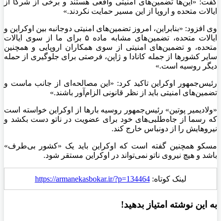
گفت: «این‌ها تضمین‌های امنیتی واقعی هستند و برخی از شرکا از
ایالات متحده و اروپا از این مسیر حمایت نکردند.»
وی افزود: «بنابراین، امروز تضمین‌های امنیتی دوجانبه بین اوکراین و
ایالات متحده، تضمین‌های مشابه ماده ۵ برای ما از سوی ایالات
متحده، و تضمین‌های امنیتی از سوی همکاران اروپایی و همچنین
سایر کشور‌ها از جمله کانادا و ژاپن، فرصتی برای جلوگیری از حمله
دیگر روسیه است.»
رئیس‌جمهور اوکراین تاکید کرد: «این مصالحه‌ای از جانب ماست و
تضمین‌های امنیتی باید از نظر قانونی الزام‌آور باشند.»
«ولادیمیر پوتین» رئیس‌جمهور روسیه بار‌ها از اوکراین خواسته است
که رسما از جاه‌طلبی‌های خود برای عضویت در ناتو دست بکشد و
نیروهایش را از دونباس خارج کند.
مسکو همچنین گفته است که اوکراین باید یک «کشور بی‌طرف»
باشد و هیچ نیروی ناتو نمی‌تواند در اوکراین مستقر شود.
لینک کوتاه:
https://armanekasbokar.ir/?p=134464
به این نوشته امتیاز بدهید!