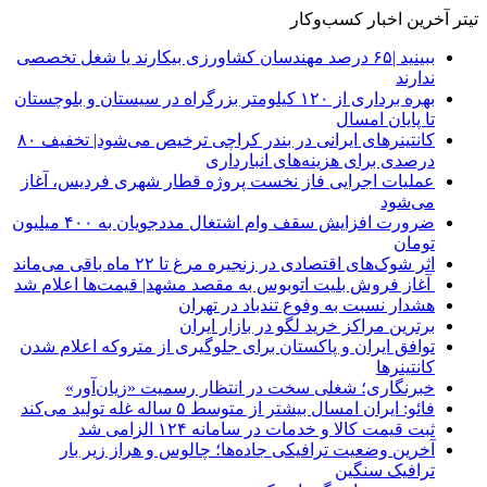
تیتر آخرین اخبار کسب‌وکار
ببینید |۶۵ درصد مهندسان کشاورزی بیکارند یا شغل تخصصی
ندارند
بهره برداری از ۱۲۰ کیلومتر بزرگراه در سیستان و بلوچستان
تا پایان امسال
کانتینرهای ایرانی در بندر کراچی ترخیص می‌شود| تخفیف ۸۰
درصدی برای هزینه‌های انبارداری
عملیات اجرایی فاز نخست پروژه قطار شهری فردیس، آغاز
می‌شود
ضرورت افزایش سقف وام اشتغال مددجویان به ۴۰۰ میلیون
تومان
اثر شوک‌های اقتصادی در زنجیره مرغ تا ۲۲ ماه باقی می‌ماند
آغاز فروش بلیت اتوبوس به مقصد مشهد| قیمت‌ها اعلام شد
هشدار نسبت به وفوع تندباد در تهران
برترین مراکز خرید لگو در بازار ایران
توافق ایران و پاکستان برای جلوگیری از متروکه اعلام شدن
کانتینرها
خبرنگاری؛ شغلی سخت در انتظار رسمیت «زیان‌آور»
فائو: ایران امسال بیشتر از متوسط ۵ ساله غله تولید می‌کند
ثبت قیمت کالا و خدمات در سامانه ۱۲۴ الزامی شد
آخرین وضعیت ترافیکی جاده‌ها؛ چالوس و هراز زیر بار
ترافیک سنگین