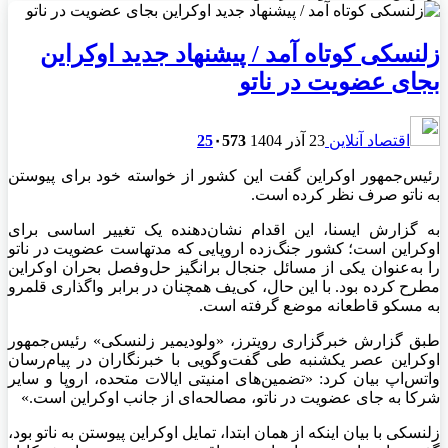
زلنسکی کوتاه آمد / پیشنهاد جدید اوکراین
بجای عضویت در ناتو
اقتصاد آنلاین
23 آذر 1404
573
۰
25
رئیس‌جمهور اوکراین گفت این کشور از خواسته خود برای پیوستن
به ناتو صرف نظر کرده است.
به گزارش ایسنا، این اقدام نشان‌دهنده یک تغییر اساسی برای
اوکراین است؛ کشور جنگ‌زده اروپایی که مدتهاست عضویت در ناتو
را به‌عنوان یکی از مسائل جنجال برانگیز حل‌وفصل بحران اوکراین
مطرح کرده بود. با این حال، کی‌یف همچنان در برابر واگذاری قلمرو
به مسکو قاطعانه موضع گرفته است.
طبق گزارش خبرگزاری رویترز، «ولودیمیر زلنسکی» رئیس‌جمهور
اوکراین عصر یکشنبه طی گفت‌وگویی با خبرنگاران در پیام‌رسان
واتس‌اپ بیان کرد: «تضمین‌های امنیتی ایالات متحده، اروپا و سایر
شرکا به جای عضویت در ناتو، مصالحه‌ای از جانب اوکراین است.»
زلنسکی با بیان اینکه از همان ابتدا، تمایل اوکراین پیوستن به ناتو بود،