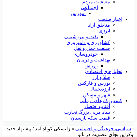
معیشت مردم
اجتماعی
آموزش
اخبار صنعت
مناطق آزاد
انرژی
نفت و پتروشیمی
کشاورزی و دامپروری
صنعت حمل و نقل
خودروسازی
بهداشت و درمان
ورزش
تحلیل‌های اقتصادی
طلا و ارز
بورس و فارکس
ارزدیجیتال
شهر و مسکن
کسب‌وکارهای آرمانی
آفتاب اقتصاد
بنیاد مربی بزرگ تجارت
قیمت سکه پارسیان
»
سیاسی، فرهنگی و اجتماعی
»
زلنسکی کوتاه آمد / پیشنهاد جدید
اوکراین بجای عضویت در ناتو