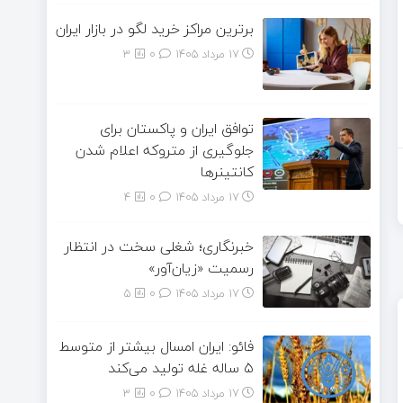
برترین مراکز خرید لگو در بازار ایران
17 مرداد 1405
۰
3
توافق ایران و پاکستان برای
جلوگیری از متروکه اعلام شدن
کانتینرها
17 مرداد 1405
۰
4
خبرنگاری؛ شغلی سخت در انتظار
رسمیت «زیان‌آور»
17 مرداد 1405
۰
5
فائو: ایران امسال بیشتر از متوسط
۵ ساله غله تولید می‌کند
17 مرداد 1405
۰
3