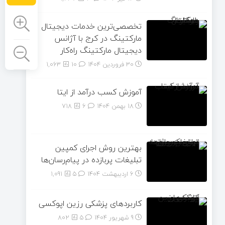
تخصصی‌ترین خدمات دیجیتال
مارکتینگ در کرج با آژانس
دیجیتال مارکتینگ راه‌کار
30 فروردین 1404
۱۰
1,063
آموزش کسب درآمد از ایتا
18 بهمن 1404
۶
718
بهترین روش اجرای کمپین
تبلیغات پربازده در پیام‌رسان‌ها
6 اردیبهشت 1404
۵
1,091
کاربردهای پزشکی رزین اپوکسی
9 شهریور 1404
۵
802