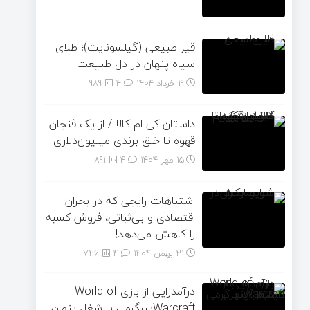
قیر طبیعی (گیلسونایت)؛ طلای
سیاه پنهان در دل طبیعت
19 خرداد 1404
۴
989
داستان کی ام کالا / از یک فنجان
قهوه تا خلق برندی میلیون‌دلاری
15 مهر 1404
۴
891
اشتباهات رایجی که در بحران
اقتصادی و بی‌ثباتی، فروش کسبه
را کاهش می‌دهد!
21 بهمن 1404
۴
726
درآمدزایی از بازی World of
Warcraftسرگرمی یا شغل پنهان