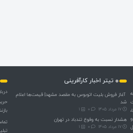
تیتر اخبار کارآفرینی
دربار
ه
آغاز فروش بلیت اتوبوس به مقصد مشهد| قیمت‌ها اعلام
حری
ت
شد
17 مرداد 1405
۰
1
،
بازن
و
هشدار نسبت به وفوع تندباد در تهران
تماس
ل
17 مرداد 1405
۰
1
تبلی