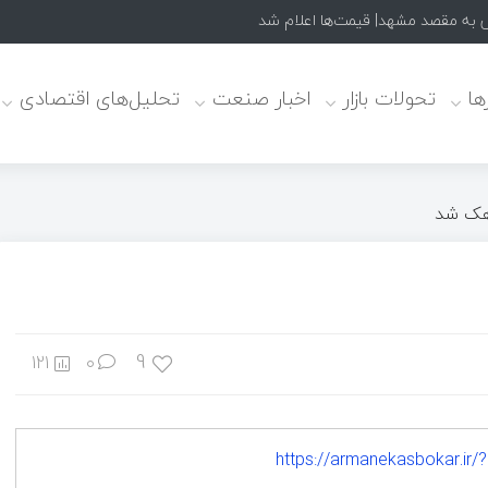
 به مقصد مشهد| قیمت‌ها اعلام شد
ا
تحولات بازار
اخبار صنعت
تحلیل‌های اقتصادی
هک شد
9
121
۰
https://armanekasbokar.ir/