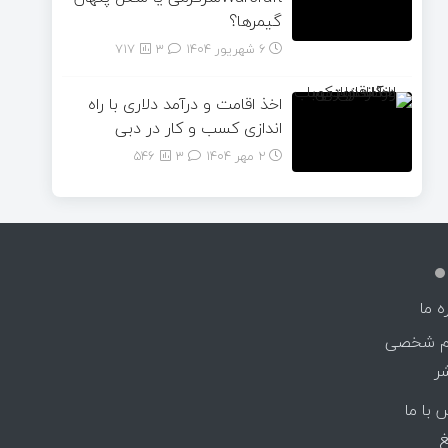
گیمرها؟
6 شهریور 1404
۳
717
اخذ اقامت و درآمد دلاری با راه
اندازی کسب و کار در دبی
2 مهر 1404
۳
546
ه ما
م شخصی
شر
 با ما
غ