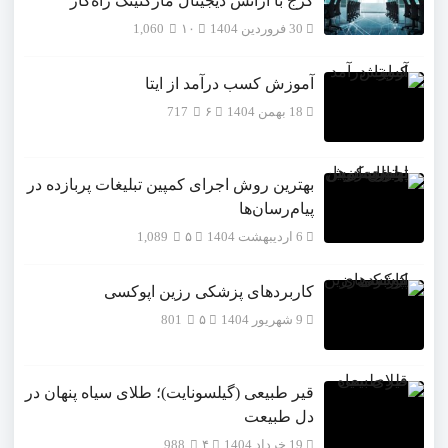
کرج با آژانس دیجیتال مارکتینگ راه‌کار
30 فروردین 1404
۱۰
1,060
آموزش کسب درآمد از ایتا
18 بهمن 1404
۶
717
بهترین روش اجرای کمپین تبلیغات پربازده در
پیام‌رسان‌ها
6 اردیبهشت 1404
۵
1,089
کاربردهای پزشکی رزین اپوکسی
9 شهریور 1404
۵
801
قیر طبیعی (گیلسونایت)؛ طلای سیاه پنهان در
دل طبیعت
19 خرداد 1404
۴
988