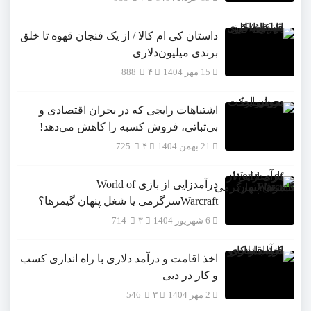
داستان کی ام کالا / از یک فنجان قهوه تا خلق
برندی میلیون‌دلاری
15 مهر 1404
۴
888
اشتباهات رایجی که در بحران اقتصادی و
بی‌ثباتی، فروش کسبه را کاهش می‌دهد!
21 بهمن 1404
۴
725
درآمدزایی از بازی World of
Warcraftسرگرمی یا شغل پنهان گیمرها؟
6 شهریور 1404
۳
714
اخذ اقامت و درآمد دلاری با راه اندازی کسب
و کار در دبی
2 مهر 1404
۳
546