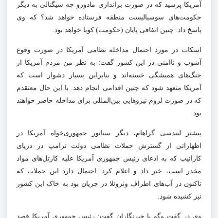
آمریکا پرسید که در صورت براندازی مادورو چه سیگنالی به دیگر
حکومت‌های سوسیالیست منطقه فرستاده خواهد شد؟ که وی
پاسخ داد: چنین اتفاقی پایان (حکومت) کوبا خواهد بود.
اسکات در مورد احتمال مداخله نظامی آمریکا در صورت وقوع
آشوب و ناامنی در این کشور گفت: به نظر من مردم آمریکا از
جنگ‌های همیشگی خسته‌اند و بنابراین بسیار دشوار است که
آمریکا متعهد شود که چنین اقدامی انجام دهد. با این حال معتقدم
که در صورت لزوم نیروهایی بین‌المللی برای مداخله حاضر خواهند
بود.
پیشتر لیندسی گراهام، دیگر سناتور جمهوری‌خواه آمریکا در
اظهاراتی از گسترش حملات نظامی دولت ترامپ در دریای
کارائیب که به ادعای رئیس جمهوری آمریکا علیه کارتل‌های مواد
مخدر است، خبر داد و اعلام کرد: احتمال دارد این حملات که
تاکنون در آب‌های اطراف ونزوئلا در جریان بود به خاک این کشور
نیز کشیده شود.
وی در گفت وگو با خبرنگاران گفت: رئیس جمهوری آمریکا قصد