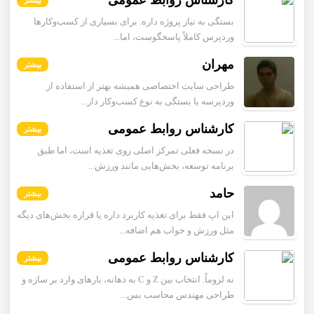
کارشناس روابط عمومی
بیشتر
بستگی به نیاز پروژه داره. برای بسیاری از کسب‌وکارها
وردپرس کاملاً پاسخگوست، اما...
مهران
بیشتر
طراحی سایت اختصاصی همیشه بهتر از استفاده از
وردپرسه یا بستگی به نوع کسب‌وکار دار...
کارشناس روابط عمومی
بیشتر
در نسخه فعلی تمرکز اصلی روی تغذیه است، اما طبق
برنامه توسعه، بخش‌هایی مانند ورزش...
حامد
بیشتر
این اپ فقط برای تغذیه کاربرد داره یا قراره بخش‌های دیگه
مثل ورزش و خواب هم اضافه...
کارشناس روابط عمومی
بیشتر
نه لزوماً. انتخاب بین Z و C به دهانه، بارهای وارد بر سازه و
طراحی مهندس محاسب بس...