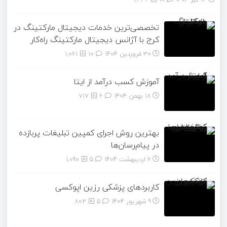
تخصصی‌ترین خدمات دیجیتال مارکتینگ در
کرج با آژانس دیجیتال مارکتینگ راه‌کار
30 فروردین 1404
۱۰
1,061
آموزش کسب درآمد از ایتا
18 بهمن 1404
۶
717
بهترین روش اجرای کمپین تبلیغات پربازده
در پیام‌رسان‌ها
6 اردیبهشت 1404
۵
1,090
کاربردهای پزشکی رزین اپوکسی
9 شهریور 1404
۵
802