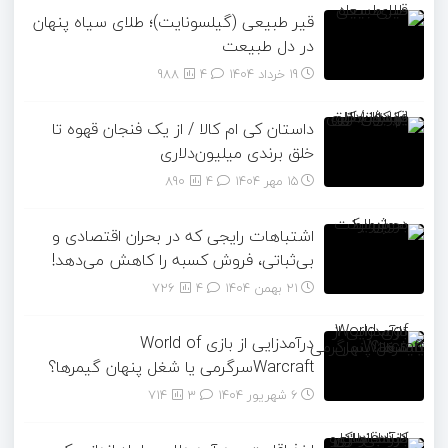
قیر طبیعی (گیلسونایت)؛ طلای سیاه پنهان
در دل طبیعت
19 خرداد 1404
۴
988
داستان کی ام کالا / از یک فنجان قهوه تا
خلق برندی میلیون‌دلاری
15 مهر 1404
۴
890
اشتباهات رایجی که در بحران اقتصادی و
بی‌ثباتی، فروش کسبه را کاهش می‌دهد!
21 بهمن 1404
۴
726
درآمدزایی از بازی World of
Warcraftسرگرمی یا شغل پنهان گیمرها؟
6 شهریور 1404
۳
714