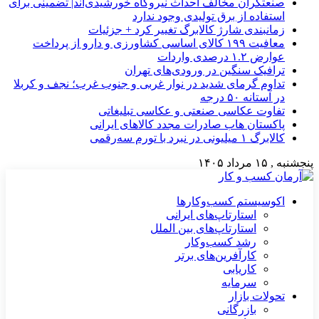
صنعتگران مخالف احداث نیروگاه خورشیدی‌اند| تضمینی برای
استفاده از برق تولیدی وجود ندارد
زمانبندی شارژ کالابرگ تغییر کرد + جزئیات
معافیت ۱۹۹ کالای اساسی کشاورزی و دارو از پرداخت
عوارض ۱.۲ درصدی واردات
ترافیک سنگین در ورودی‌های تهران
تداوم گرمای شدید در نوار غربی و جنوب غرب؛ نجف و کربلا
در آستانه ۵۰ درجه
تفاوت عکاسی صنعتی و عکاسی تبلیغاتی
پاکستان هاب صادرات مجدد کالاهای ایرانی
کالابرگ ۱ میلیونی در نبرد با تورم سه‌رقمی
پنجشنبه , ۱۵ مرداد ۱۴۰۵
اکوسیستم کسب‌وکارها
استارتاپ‌های ایرانی
استارتاپ‌های بین الملل
رشد کسب‌وکار
کارآفرین‌های برتر
کاریابی
سرمایه
تحولات بازار
بازرگانی