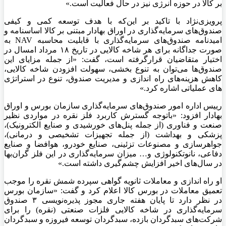
بر کالا در حوزه انرژی نیز در حال فعالیت است.»
پرویزی‌نژاد با تاکید بر این‌که با هدف توسعه کمی و کیفی
صندوق‌های سرمایه‌گذاری در اوراق بهادار مبتنی بر کالا اساسنامه و
امیدنامه صندوق‌های سرمایه‌گذاری با قابلیت محاسبه NAV به
صورت جداگانه برای هر شاخه کالایی در تاریخ ۱۸ مرداد امسال در
اختیار متقاضیان قرارگرفته است، گفت: «از جمله مزایای این
صندوق‌ها می‌توان به تنوع بخشی، سهولت افزودن شاخه کالایی،
کاهش هزینه‌های راه اندازی و مدیریت صندوق، تنوع در استراتژی
های عملیاتی اشاره کرد.»
رییس اداره امور صندوق‌های سرمایه‌گذاری سازمان بورس و اوراق
بهادار افزود: «باتوجه گسترش کاربرد فلز نقره در مواردی نظیر
صنعت و فناوری (از جمله پنل‌های خورشیدی و صنایع الکترونیک)،
پزشکی و بهداشت (از جمله تجهیزات تشخیصی و درمانی)،
جواهرسازی و مصنوعات تزئینی، صنایع خودرو، هوافضا و صنایع
دفاعی، نانوتکنولوژی و… میزان سرمایه‌گذاری در این فلز گران‌بها
در سال‌های اخیر افزایش چشم‌گیری داشته است.»
او راه اندازی و معاملات ثانویه گواهی سپرده شمش نقره را موجب
تعمیق معاملات در بورس کالا اعلام کرد و گفت: «سازمان بورس
در نظر دارد تا پایان هفته جاری مجوز پذیره‌نویسی ۳ صندوق
سرمایه‌گذاری در شاخه کالایی فلزات صنعتی (نقره) را برای
شرکت‌های سبدگردان بازده، سبدگردان توسعه فیروزه و سبدگردان