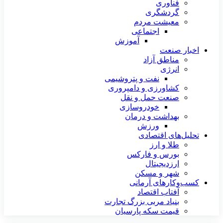
فناوری
گردشگری
معیشت مردم
اجتماعی
آموزش
اخبار صنعت
مناطق آزاد
انرژی
نفت و پتروشیمی
کشاورزی و دامپروری
صنعت حمل و نقل
خودروسازی
بهداشت و درمان
ورزش
تحلیل‌های اقتصادی
طلا و ارز
بورس و فارکس
ارزدیجیتال
شهر و مسکن
کسب‌وکارهای آرمانی
آفتاب اقتصاد
بنیاد مربی بزرگ تجارت
قیمت سکه پارسیان