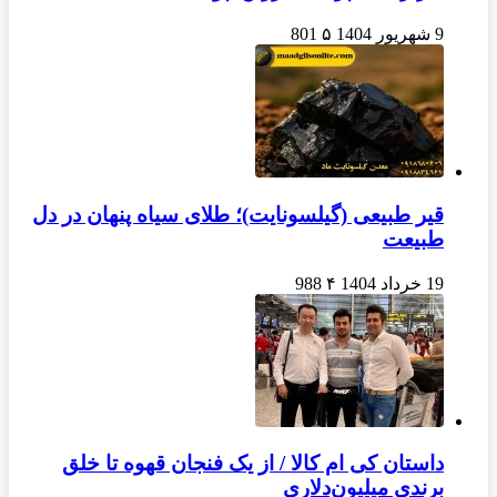
9 شهریور 1404
۵
801
قیر طبیعی (گیلسونایت)؛ طلای سیاه پنهان در دل
طبیعت
19 خرداد 1404
۴
988
داستان کی ام کالا / از یک فنجان قهوه تا خلق
برندی میلیون‌دلاری