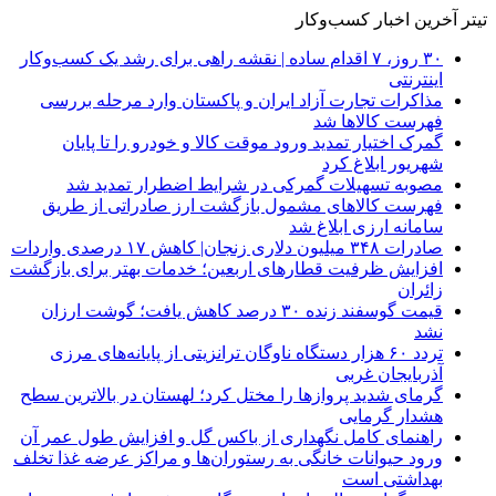
تیتر آخرین اخبار کسب‌وکار
۳۰ روز، ۷ اقدام ساده | نقشه راهی برای رشد یک کسب‌وکار
اینترنتی
مذاکرات تجارت آزاد ایران و پاکستان وارد مرحله بررسی
فهرست کالاها شد
گمرک اختیار تمدید ورود موقت کالا و خودرو را تا پایان
شهریور ابلاغ کرد
مصوبه تسهیلات گمرکی در شرایط اضطرار تمدید شد
فهرست کالاهای مشمول بازگشت ارز صادراتی از طریق
سامانه ارزی ابلاغ شد
صادرات ۳۴۸ میلیون دلاری زنجان| ‌کاهش ۱۷ درصدی واردات
افزایش ظرفیت قطارهای اربعین؛ خدمات بهتر برای بازگشت
زائران
قیمت گوسفند زنده ۳۰ درصد کاهش یافت؛ گوشت ارزان
نشد
تردد ۶۰ هزار دستگاه ناوگان ترانزیتی از پایانه‌های مرزی
آذربایجان ‌غربی
گرمای شدید پروازها را مختل کرد؛ لهستان در بالاترین سطح
هشدار گرمایی
راهنمای کامل نگهداری از باکس گل و افزایش طول عمر آن
ورود حیوانات خانگی به رستوران‌ها و مراکز عرضه غذا تخلف
بهداشتی است