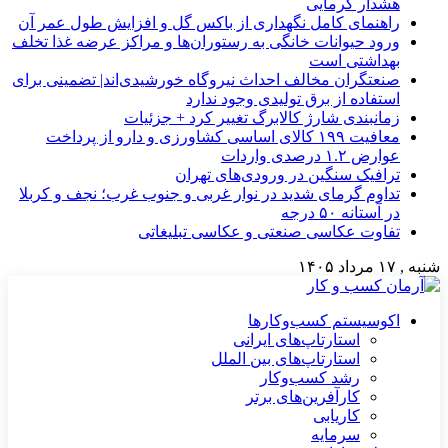
هشدار گرمایی
راهنمای کامل نگهداری از باکس گل و افزایش طول عمر آن
ورود حیوانات خانگی به رستوران‌ها و مراکز عرضه غذا تخلف
بهداشتی است
صنعتگران مخالف احداث نیروگاه خورشیدی‌اند| تضمینی برای
استفاده از برق تولیدی وجود ندارد
زمانبندی شارژ کالابرگ تغییر کرد + جزئیات
معافیت ۱۹۹ کالای اساسی کشاورزی و دارو از پرداخت
عوارض ۱.۲ درصدی واردات
ترافیک سنگین در ورودی‌های تهران
تداوم گرمای شدید در نوار غربی و جنوب غرب؛ نجف و کربلا
در آستانه ۵۰ درجه
تفاوت عکاسی صنعتی و عکاسی تبلیغاتی
شنبه , ۱۷ مرداد ۱۴۰۵
اکوسیستم کسب‌وکارها
استارتاپ‌های ایرانی
استارتاپ‌های بین الملل
رشد کسب‌وکار
کارآفرین‌های برتر
کاریابی
سرمایه