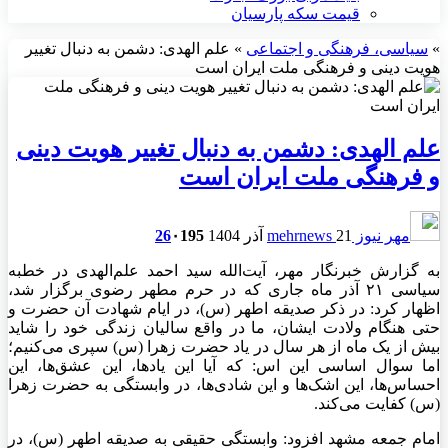
قیمت سکه پارسیان
»
سیاسی، فرهنگی و اجتماعی
»
علم الهدی: دشمن به دنبال تغییر
هویت دینی و فرهنگی ملت ایران است
علم الهدی: دشمن به دنبال تغییر هویت دینی
و فرهنگی ملت ایران است
مهر نیوز mehrnews
21 آذر 1404
195
۰
26
به گزارش خبرنگار مهر، آیت‌الله سید احمد علم‌الهدی در خطبه
سیاسی ۲۱ آذر ماه جاری که در حرم مطهر رضوی برگزار شد،
اظهار کرد: در ذکر صدیقه اطهر (س)، در ایام شهادت آن حضرت و
حتی هنگام ولادت ایشان، ما در واقع سالیان زندگی خود را شاید
بیش از یک ماه از هر سال در یاد حضرت زهرا (س) سپری می‌کنیم؛
اما سوال اساسی این اس: که آیا این یادها، این عشق‌ها، این
احساس‌ها، این اشک‌ها و این شادی‌ها، در وابستگی به حضرت زهرا
(س) کفایت می‌کند.
امام جمعه مشهد افزود: وابستگی حقیقی به صدیقه اطهر (س)، در