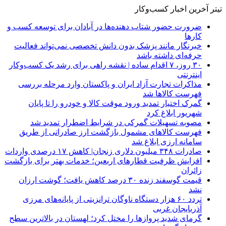
تیتر آخرین اخبار کسب‌وکار
ضرورت حضور شتاب ‌دهنده‌ها در آبادان برای توسعه کسب‌ و
کارها
خبرنگار مانند پزشک بدون دانش تخصصی نمی‌تواند فعالیت
حرفه‌ای داشته باشد
۳۰ روز، ۷ اقدام ساده | نقشه راهی برای رشد یک کسب‌وکار
اینترنتی
مذاکرات تجارت آزاد ایران و پاکستان وارد مرحله بررسی
فهرست کالاها شد
گمرک اختیار تمدید ورود موقت کالا و خودرو را تا پایان
شهریور ابلاغ کرد
مصوبه تسهیلات گمرکی در شرایط اضطرار تمدید شد
فهرست کالاهای مشمول بازگشت ارز صادراتی از طریق
سامانه ارزی ابلاغ شد
صادرات ۳۴۸ میلیون دلاری زنجان| ‌کاهش ۱۷ درصدی واردات
افزایش ظرفیت قطارهای اربعین؛ خدمات بهتر برای بازگشت
زائران
قیمت گوسفند زنده ۳۰ درصد کاهش یافت؛ گوشت ارزان
نشد
تردد ۶۰ هزار دستگاه ناوگان ترانزیتی از پایانه‌های مرزی
آذربایجان ‌غربی
گرمای شدید پروازها را مختل کرد؛ لهستان در بالاترین سطح