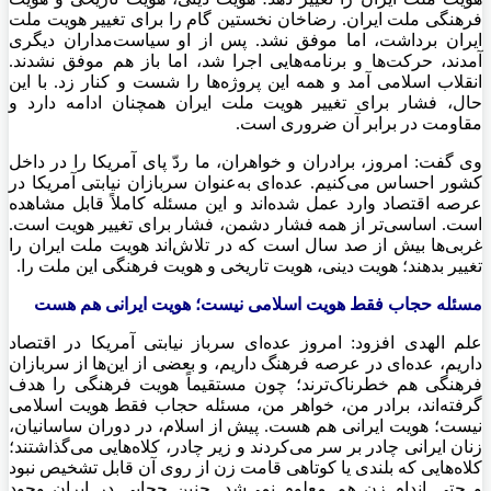
فرهنگی ملت ایران. رضاخان نخستین گام را برای تغییر هویت ملت
ایران برداشت، اما موفق نشد. پس از او سیاست‌مداران دیگری
آمدند، حرکت‌ها و برنامه‌هایی اجرا شد، اما باز هم موفق نشدند.
انقلاب اسلامی آمد و همه این پروژه‌ها را شست و کنار زد. با این
حال، فشار برای تغییر هویت ملت ایران همچنان ادامه دارد و
مقاومت در برابر آن ضروری است.
وی گفت: امروز، برادران و خواهران، ما ردّ پای آمریکا را در داخل
کشور احساس می‌کنیم. عده‌ای به‌عنوان سربازان نیابتی آمریکا در
عرصه اقتصاد وارد عمل شده‌اند و این مسئله کاملاً قابل مشاهده
است. اساسی‌تر از همه فشار دشمن، فشار برای تغییر هویت است.
غربی‌ها بیش از صد سال است که در تلاش‌اند هویت ملت ایران را
تغییر بدهند؛ هویت دینی، هویت تاریخی و هویت فرهنگی این ملت را.
مسئله حجاب فقط هویت اسلامی نیست؛ هویت ایرانی هم هست
علم الهدی افزود: امروز عده‌ای سرباز نیابتی آمریکا در اقتصاد
داریم، عده‌ای در عرصه فرهنگ داریم، و بعضی از این‌ها از سربازان
فرهنگی هم خطرناک‌ترند؛ چون مستقیماً هویت فرهنگی را هدف
گرفته‌اند، برادر من، خواهر من، مسئله حجاب فقط هویت اسلامی
نیست؛ هویت ایرانی هم هست. پیش از اسلام، در دوران ساسانیان،
زنان ایرانی چادر بر سر می‌کردند و زیر چادر، کلاه‌هایی می‌گذاشتند؛
کلاه‌هایی که بلندی یا کوتاهی قامت زن از روی آن قابل تشخیص نبود
و حتی اندام زن هم معلوم نمی‌شد. چنین حجابی در ایران وجود