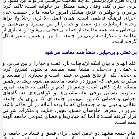
وی با طرح این پرسش که چه فعالیت فرهنگی می‌تواند این کمبود را
برای جبران کند، وقتی ریشه مشکل در خانواده است، تاکید کرد:
برادران و خواهران عزیز، مشکل امروز جامعه ما در حقیقت عدم
اجرای فرهنگ فاطمی است. همان اصل «لا تَری رجلاً ولا یَراها
رجل»؛ ارتباطات باز، عفت و حیا را از بین می‌برد و بی‌عفتی و
بی‌حیایی منشأ همه مفاسد، از جمله بی‌حجابی می‌شود؛ و بسیاری از
مفاسد و منکرات شرعی در جامعه ما نیز از همین مسیر شکل
گرفته است.
بی‌عفتی و بی‌حیایی، منشأ همه مفاسد می‌شود
علم الهدی با بیان اینکه ارتباطات باز، عفت و حیا را از بین می‌برد و
بی‌عفتی و بی‌حیایی، منشأ همه مفاسد می‌شود، تصریح کرد:
بی‌حجابی یکی از نتایج همین بی‌عفتی است و بسیاری از مفاسد و
منکرات شرعی که امروز در جامعه ما دیده می‌شود، ریشه در همین
مسئله دارد. کافی است چشم باز کنیم و نگاهی به جامعه امروز
بیندازیم. به‌دلیل برخی عقب‌نشینی‌ها و کوتاهی‌های دستگاه‌های
اجرایی و قضائی کشور، می‌بینیم جامعه‌ای که روزی یک جامعه
انقلابی و دینی بوده، جامعه‌ای که بنا بوده اسلام در آن حاکم باشد،
امروز در معرض جلوه‌های فسق، فجور، جنایت و منکرات شرعی
قرار گرفته است؛ تا آنجا که خیابان‌ها و فضای عمومی جامعه آلوده
شده است.
امام جمعه مشهد دو عامل اصلی برای فسق و فساد در جامعه را
خانواده و مدارس دانست و گفت: وقتی دختری باعفت از یک