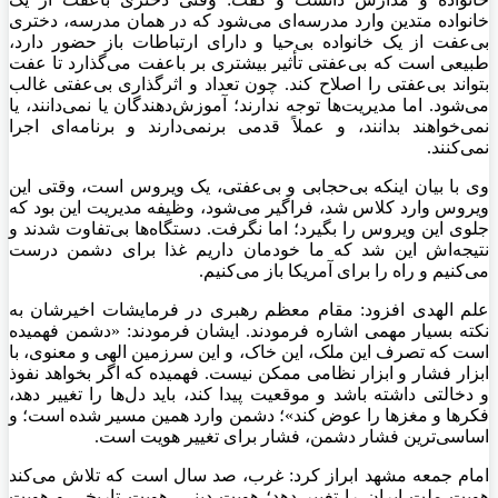
خانواده متدین وارد مدرسه‌ای می‌شود که در همان مدرسه، دختری
بی‌عفت از یک خانواده بی‌حیا و دارای ارتباطات باز حضور دارد،
طبیعی است که بی‌عفتی تأثیر بیشتری بر باعفت می‌گذارد تا عفت
بتواند بی‌عفتی را اصلاح کند. چون تعداد و اثرگذاری بی‌عفتی غالب
می‌شود. اما مدیریت‌ها توجه ندارند؛ آموزش‌دهندگان یا نمی‌دانند، یا
نمی‌خواهند بدانند، و عملاً قدمی برنمی‌دارند و برنامه‌ای اجرا
نمی‌کنند.
وی با بیان اینکه بی‌حجابی و بی‌عفتی، یک ویروس است، وقتی این
ویروس وارد کلاس شد، فراگیر می‌شود، وظیفه مدیریت این بود که
جلوی این ویروس را بگیرد؛ اما نگرفت. دستگاه‌ها بی‌تفاوت شدند و
نتیجه‌اش این شد که ما خودمان داریم غذا برای دشمن درست
می‌کنیم و راه را برای آمریکا باز می‌کنیم.
علم الهدی افزود: مقام معظم رهبری در فرمایشات اخیرشان به
نکته بسیار مهمی اشاره فرمودند. ایشان فرمودند: «دشمن فهمیده
است که تصرف این ملک، این خاک، و این سرزمین الهی و معنوی، با
ابزار فشار و ابزار نظامی ممکن نیست. فهمیده که اگر بخواهد نفوذ
و دخالتی داشته باشد و موقعیت پیدا کند، باید دل‌ها را تغییر دهد،
فکرها و مغزها را عوض کند»؛ دشمن وارد همین مسیر شده است؛ و
اساسی‌ترین فشار دشمن، فشار برای تغییر هویت است.
امام جمعه مشهد ابراز کرد: غرب، صد سال است که تلاش می‌کند
هویت ملت ایران را تغییر دهد؛ هویت دینی، هویت تاریخی و هویت