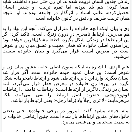
زندگی چندین انسان تربیت شده‌اند. آن زن حتی سواد نداشته، شاید
امضا کردن هم بلد نبوده، اما ثمره تربیت او چندین انسان
تحصیل‌کرده، عالم، استاد و اثرگذار در جامعه بوده‌اند. این نتیجه
همان تربیت ظریف و دقیق در کانون خانواده است.
وی با بیان اینکه آنچه خانواده را متزلزل می‌کند، آنچه این نهاد را به
هم می‌ریزد، ارتباط نامحرم در درون زندگی است، تاکید کرد: اگر
این ارتباط‌ها در زندگی شکل بگیرد، قطعاً مشکل‌آفرین خواهد بود؛
زیرا ستون اصلی خانواده که همان محبت و عشق میان زن و شوهر
است در معرض آسیب قرار می‌گیرد و بنیان خانواده سست
می‌شود.
علم الهدی با اشاره به اینکه ستون اصلی خانه، عشق میان زن و
شوهر است؛ این همان عمود خیمه خانواده است، اگر قرار شد
انسان دیگری وارد این دایره ارتباطی شود و ارتباط نامحرمانه شکل
بگیرد، در این‌جا زنِ خانواده در معرض خطر قرار می‌گیرد، البته
انسان در زندگی ناگزیر از ارتباط است؛ ارتباطات فامیلی، ارتباطات
قوم‌وخویشی. حضرت اصل ارتباط را نفی نمی‌کنند، بلکه
می‌فرمایند: «لا تَری رجلاً ولا یَراها رجل»؛ یعنی ارتباط باز نباشد.
امام جمعه مشهد گفت: امروز در برخی خانواده‌ها حتی بعضی
خانواده‌های متدین ارتباط‌ها باز شده است. چنین ارتباطی خانواده را
به سمت بی‌حیایی و بی‌عفتی می‌برد.