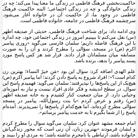
حاکمیت‌بخشی فرهنگ فاطمی در زندگی ما معنا پیدا می‌کند؛ چه در
زندگی خانوادگی و چه در زندگی اجتماعی؛ البته حاکمیت فرهنگ
فاطمی در وجود ما، از حاکمیت آن در خانواده آغاز می‌شود.
سرچشمه فرهنگ فاطمی در جامعه، خانواده فاطمی است.
وی ادامه داد: برای شناخت فرهنگ فاطمی، حدیثی از صدیقه اطهر
(س) نقل می‌کنم تا ببینیم امروز در زندگی اجتماعی خود، چه اندازه
با این فرهنگ فاصله داریم؛ سلمان فارسی می‌گوید «روزی پیامبر
اکرم (ص) در مسجد، سؤالی را مطرح کردند و آن را به صورت
مسابقه میان مسلمانان قرار دادند. قرار شد هر کس پاسخ مورد
پسند پیامبر را بدهد، برنده باشد.
علم الهدی اضافه کرد: سوال این بود «مَنِ خیرُ النساء؛ بهترین زن
کدام است؟»؛ افراد شروع به پاسخ دادن کردند؛ اما پیامبر اکرم (ص)
هیچ‌یک از این پاسخ‌ها را نپذیرفتند؛ سلمان می‌گوید: فهمیدم پاسخ این
سوال، در سطح اندیشه و فکر عادی افراد نیست و نیاز به آموزه‌ای
وحیانی دارد. از میان جمعیت کنار کشیدم و به خانه صدیقه اطهر
(س) رفتم و عرض کردم «یا بنت رسول‌الله، پیامبر در مسجد
سؤالی مطرح کرده‌اند، اما هیچ‌کدام از پاسخ‌ها را نمی‌پذیرند. آمده‌ام
پاسخ را از شما بگیرم تا به خدمت پیامبر برسانم».
امام جمعه مشهد عنوان کرد: سلمان می‌گوید سوال را مطرح کردم
و ایشان فرمودند «بهترین زنان، آن زنی است که محور زندگی‌اش
خانواده باشد، ارتباطی با نامحرم نداشته باشد؛ نه مردی او را ببیند و