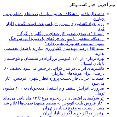
تیتر آخرین اخبار کسب‌وکار
«اشتغال ناقص»؛ شکاف عمیق میان فرصت‌های شغلی و نیاز
جوانان
وزیر جهاد کشاورزی: نمی‌توان با سرعت قیمت گندم را آزاد
کرد
رشد ۲۴ درصدی صدور کارت‌های بازرگانی در گرگان
از علاقه شخصی تا مهارت حرفه‌ای یک دوره آموزش فنگ
شویی مناسب چه ویژگی‌هایی دارد؟
ببینید |۶۵ درصد مهندسان کشاورزی بیکارند یا شغل تخصصی
ندارند
بهره برداری از ۱۲۰ کیلومتر بزرگراه در سیستان و بلوچستان
تا پایان امسال
کانتینرهای ایرانی در بندر کراچی ترخیص می‌شود| تخفیف ۸۰
درصدی برای هزینه‌های انبارداری
عملیات اجرایی فاز نخست پروژه قطار شهری فردیس، آغاز
می‌شود
ضرورت افزایش سقف وام اشتغال مددجویان به ۴۰۰ میلیون
تومان
اثر شوک‌های اقتصادی در زنجیره مرغ تا ۲۲ ماه باقی می‌ماند
آغاز فروش بلیت اتوبوس به مقصد مشهد| قیمت‌ها اعلام شد
هشدار نسبت به وفوع تندباد در تهران
برترین مراکز خرید لگو در بازار ایران