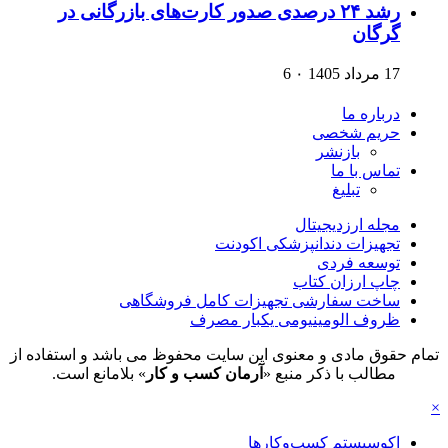
رشد ۲۴ درصدی صدور کارت‌های بازرگانی در
گرگان
17 مرداد 1405
۰
6
درباره ما
حریم شخصی
بازنشر
تماس با ما
تبلیغ
مجله ارزدیجیتال
تجهیزات دندانپزشکی اکودنت
توسعه فردی
چاپ ارزان کتاب
ساخت سفارشی تجهیزات کامل فروشگاهی
ظروف الومینیومی یکبار مصرف
تمام حقوق مادی و معنوی این سایت محفوظ می باشد و استفاده از
مطالب با ذکر منبع «
آرمان کسب و کار
» بلامانع است.
×
اکوسیستم کسب‌وکارها