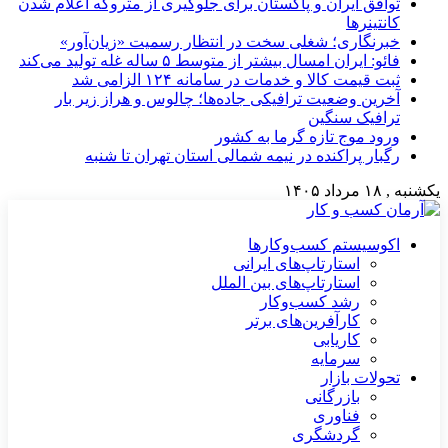
توافق ایران و پاکستان برای جلوگیری از متروکه اعلام شدن
کانتینرها
خبرنگاری؛ شغلی سخت در انتظار رسمیت «زیان‌آور»
فائو: ایران امسال بیشتر از متوسط ۵ ساله غله تولید می‌کند
ثبت قیمت کالا و خدمات در سامانه ۱۲۴ الزامی شد
آخرین وضعیت ترافیکی جاده‌ها؛ چالوس و هراز زیر بار
ترافیک سنگین
ورود موج تازه گرما به کشور
رگبار پراکنده در نیمه شمالی استان تهران تا شنبه
یکشنبه , ۱۸ مرداد ۱۴۰۵
اکوسیستم کسب‌وکارها
استارتاپ‌های ایرانی
استارتاپ‌های بین الملل
رشد کسب‌وکار
کارآفرین‌های برتر
کاریابی
سرمایه
تحولات بازار
بازرگانی
فناوری
گردشگری