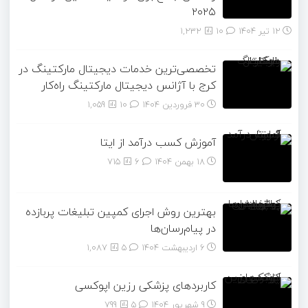
۲۰۲۵
12 تیر 1404
۱۰
1,232
تخصصی‌ترین خدمات دیجیتال مارکتینگ در
کرج با آژانس دیجیتال مارکتینگ راه‌کار
30 فروردین 1404
۱۰
1,059
آموزش کسب درآمد از ایتا
18 بهمن 1404
۶
715
بهترین روش اجرای کمپین تبلیغات پربازده
در پیام‌رسان‌ها
6 اردیبهشت 1404
۵
1,087
کاربردهای پزشکی رزین اپوکسی
9 شهریور 1404
۵
799