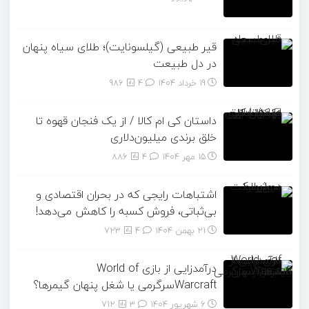
قیر طبیعی (گیلسونایت)؛ طلای سیاه پنهان
در دل طبیعت
19 خرداد 1404
۴
986
داستان کی ام کالا / از یک فنجان قهوه تا
خلق برندی میلیون‌دلاری
15 مهر 1404
۴
886
اشتباهات رایجی که در بحران اقتصادی و
بی‌ثباتی، فروش کسبه را کاهش می‌دهد!
21 بهمن 1404
۴
723
درآمدزایی از بازی World of
Warcraftسرگرمی یا شغل پنهان گیمرها؟
6 شهریور 1404
۳
712