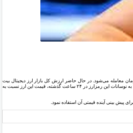
ش اقتصاد آنلاین به نقل از رمزارز نیوز، هر واحد بیت کوین (BTC) در این لحظه با قیمت ۱۰۹,۶۶۲.۱۵ $، معادل ۸,۹۷۲,۵۵۷,۲۱۵ تومان معامله می‌شود. در حال حاضر ارزش کل بازار ارز دیجیتال بیت
کوین، معادل $ ۲,۱۸۰,۳۶۴,۷۵۱,۴۲۳ است. حجم معاملات ۲۴ ساعت اخیر این ارز دیجیتال نیز $ ۵۴,۴۰۴,۱۰۶,۱۴۵ بوده است. همچنین باتوجه به نوسانات این رمزارز در ۲۴ ساعت گذشته، قیمت این ارز نسبت به
ای پیش بینی آینده قیمتی آن استفاده نمود.