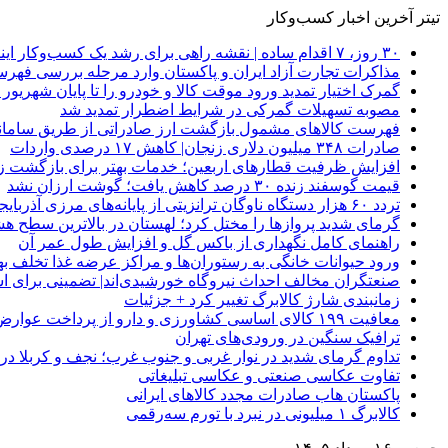
تیتر آخرین اخبار کسب‌وکار
۳۰ روز، ۷ اقدام ساده | نقشه راهی برای رشد یک کسب‌وکار اینترنتی
مذاکرات تجارت آزاد ایران و پاکستان وارد مرحله بررسی فهرس
گمرک اختیار تمدید ورود موقت کالا و خودرو را تا پایان شهریور ا
مصوبه تسهیلات گمرکی در شرایط اضطرار تمدید شد
فهرست کالاهای مشمول بازگشت ارز صادراتی از طریق سامانه 
صادرات ۳۴۸ میلیون دلاری زنجان| ‌کاهش ۱۷ درصدی واردات
افزایش ظرفیت قطارهای اربعین؛ خدمات بهتر برای بازگشت زا
قیمت گوسفند زنده ۳۰ درصد کاهش یافت؛ گوشت ارزان نشد
تردد ۶۰ هزار دستگاه ناوگان ترانزیتی از پایانه‌های مرزی آذربایجان ‌غربی
گرمای شدید پروازها را مختل کرد؛ لهستان در بالاترین سطح ه
راهنمای کامل نگهداری از باکس گل و افزایش طول عمر آن
ورود حیوانات خانگی به رستوران‌ها و مراکز عرضه غذا تخلف 
صنعتگران مخالف احداث نیروگاه خورشیدی‌اند| تضمینی برای است
زمانبندی شارژ کالابرگ تغییر کرد + جزئیات
معافیت ۱۹۹ کالای اساسی کشاورزی و دارو از پرداخت عوارض ۱.۲ درصدی واردات
ترافیک سنگین در ورودی‌های تهران
تداوم گرمای شدید در نوار غربی و جنوب غرب؛ نجف و کربلا در آستانه 
تفاوت عکاسی صنعتی و عکاسی تبلیغاتی
پاکستان هاب صادرات مجدد کالاهای ایرانی
کالابرگ ۱ میلیونی در نبرد با تورم سه‌رقمی