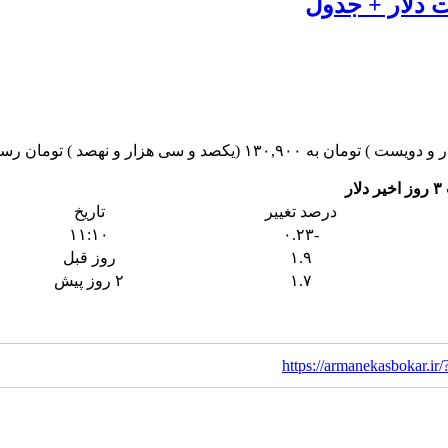
ر
درصد تغییر
تاریخ
۱۱:۱۰
-۰.۲۳
۱.۹
روز قبل
۱.۷
۲ روز پیش
https://armanekasbokar.i