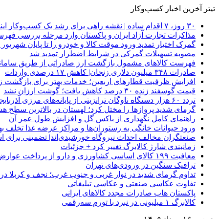
تیتر آخرین اخبار کسب‌وکار
۳۰ روز، ۷ اقدام ساده | نقشه راهی برای رشد یک کسب‌وکار اینترنتی
مذاکرات تجارت آزاد ایران و پاکستان وارد مرحله بررسی فهرس
گمرک اختیار تمدید ورود موقت کالا و خودرو را تا پایان شهریور ا
مصوبه تسهیلات گمرکی در شرایط اضطرار تمدید شد
فهرست کالاهای مشمول بازگشت ارز صادراتی از طریق سامانه 
صادرات ۳۴۸ میلیون دلاری زنجان| ‌کاهش ۱۷ درصدی واردات
افزایش ظرفیت قطارهای اربعین؛ خدمات بهتر برای بازگشت زا
قیمت گوسفند زنده ۳۰ درصد کاهش یافت؛ گوشت ارزان نشد
تردد ۶۰ هزار دستگاه ناوگان ترانزیتی از پایانه‌های مرزی آذربایجان ‌غربی
گرمای شدید پروازها را مختل کرد؛ لهستان در بالاترین سطح ه
راهنمای کامل نگهداری از باکس گل و افزایش طول عمر آن
ورود حیوانات خانگی به رستوران‌ها و مراکز عرضه غذا تخلف 
صنعتگران مخالف احداث نیروگاه خورشیدی‌اند| تضمینی برای است
زمانبندی شارژ کالابرگ تغییر کرد + جزئیات
معافیت ۱۹۹ کالای اساسی کشاورزی و دارو از پرداخت عوارض ۱.۲ درصدی واردات
ترافیک سنگین در ورودی‌های تهران
تداوم گرمای شدید در نوار غربی و جنوب غرب؛ نجف و کربلا در آستانه 
تفاوت عکاسی صنعتی و عکاسی تبلیغاتی
پاکستان هاب صادرات مجدد کالاهای ایرانی
کالابرگ ۱ میلیونی در نبرد با تورم سه‌رقمی