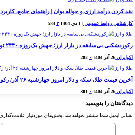
نقد کردن درآمد ارزی و حواله یوان | راهنمای جامع، کارب
کارشناس روابط عمومی
11 دی 1404
۲
584
طلا و ارز
رکوردشکنی بی‌سابقه در بازار ارز؛ جهش یک‌روزه ۲۴۴۰ تومانی دلار/ دلار مبادله‌ای ۳۲ هزار تومان گران شد
اکوایران
26 آذر 1404
۰
282
طلا و ارز
آخرین قیمت طلا، سکه و دلار امروز چهارشنبه ۲۶ آذر/ رکوردشکنی دوباره قیمت ها + جدول
اکوایران
26 آذر 1404
۰
301
دیدگاهتان را بنویسید
نشانی ایمیل شما منتشر نخواهد شد.
بخش‌های موردنیاز علامت‌گذاری 