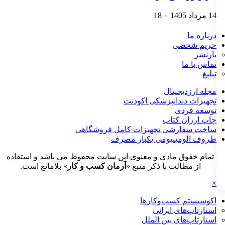
14 مرداد 1405
۰
18
درباره ما
حریم شخصی
بازنشر
تماس با ما
تبلیغ
مجله ارزدیجیتال
تجهیزات دندانپزشکی اکودنت
توسعه فردی
چاپ ارزان کتاب
ساخت سفارشی تجهیزات کامل فروشگاهی
ظروف الومینیومی یکبار مصرف
تمام حقوق مادی و معنوی این سایت محفوظ می باشد و استفاده
از مطالب با ذکر منبع «
آرمان کسب و کار
» بلامانع است.
×
اکوسیستم کسب‌وکارها
استارتاپ‌های ایرانی
استارتاپ‌های بین الملل