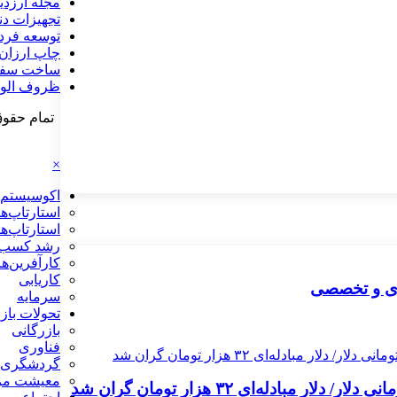
مجله ارزدی
تجهیزات دن
توسعه فرد
چاپ ارزان
ساخت سفا
ظروف الوم
تمام حقوق
×
اکوسیستم 
استارتاپ‌ها
استارتاپ‌ها
رشد کسب‌و
کارآفرین‌ها
کاریابی
ردی و تخصصی
سرمایه
تحولات بازا
بازرگانی
فناوری
گردشگری
معیشت مر