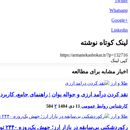
Twitter
Whatsapp
+Google
Linkedin
لینک کوتاه نوشته
https://armanekasbokar.ir/?p=132716
کپی لینک
اخبار مشابه برای مطالعه
طلا و ارز
نقد کردن درآمد ارزی و حواله یوان | راهنمای جامع، کارب
کارشناس روابط عمومی
11 دی 1404
۲
584
طلا و ارز
رکوردشکنی بی‌سابقه در بازار ارز؛ جهش یک‌روزه ۲۴۴۰ تومانی دلار/ دلار مبادله‌ای ۳۲ هزار تومان گران شد