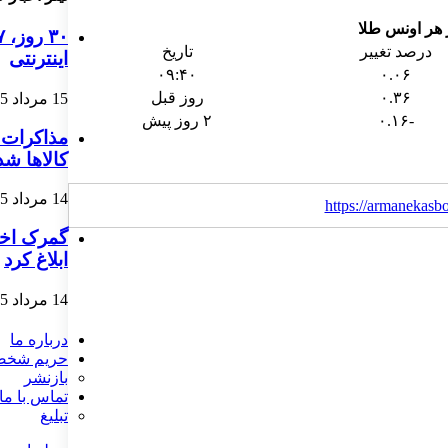
درصد تغییر
تاریخ
اینترنتی
۰۹:۴۰
۰.۰۶
۰.۳۶
روز قبل
15 مرداد 1405
-۰.۱۶
۲ روز پیش
مذاکرات 
کالاها شد
14 مرداد 1405
https://armanekasb
گمرک اختی
ابلاغ کرد
14 مرداد 1405
درباره ما
حریم شخ
بازنشر
تماس با ما
تبلیغ