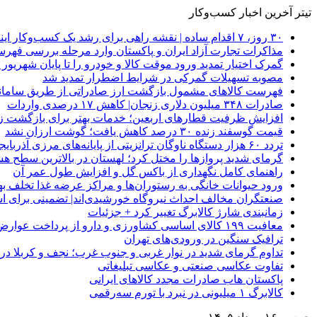
تیتر آخرین اخبار کسب‌وکار
۳۰ روز، ۷ اقدام ساده | نقشه راهی برای رشد یک کسب‌وکار اینترنتی
مذاکرات تجارت آزاد ایران و پاکستان وارد مرحله بررسی فهرس
گمرک اختیار تمدید ورود موقت کالا و خودرو را تا پایان شهریور ا
مصوبه تسهیلات گمرکی در شرایط اضطرار تمدید شد
فهرست کالاهای مشمول بازگشت ارز صادراتی از طریق سامانه 
صادرات ۳۴۸ میلیون دلاری زنجان| ‌کاهش ۱۷ درصدی واردات
افزایش ظرفیت قطارهای اربعین؛ خدمات بهتر برای بازگشت زا
قیمت گوسفند زنده ۳۰ درصد کاهش یافت؛ گوشت ارزان نشد
تردد ۶۰ هزار دستگاه ناوگان ترانزیتی از پایانه‌های مرزی آذربایجان ‌غربی
گرمای شدید پروازها را مختل کرد؛ لهستان در بالاترین سطح ه
راهنمای کامل نگهداری از باکس گل و افزایش طول عمر آن
ورود حیوانات خانگی به رستوران‌ها و مراکز عرضه غذا تخلف 
صنعتگران مخالف احداث نیروگاه خورشیدی‌اند| تضمینی برای است
زمانبندی شارژ کالابرگ تغییر کرد + جزئیات
معافیت ۱۹۹ کالای اساسی کشاورزی و دارو از پرداخت عوارض ۱.۲ درصدی واردات
ترافیک سنگین در ورودی‌های تهران
تداوم گرمای شدید در نوار غربی و جنوب غرب؛ نجف و کربلا در آستانه 
تفاوت عکاسی صنعتی و عکاسی تبلیغاتی
پاکستان هاب صادرات مجدد کالاهای ایرانی
کالابرگ ۱ میلیونی در نبرد با تورم سه‌رقمی