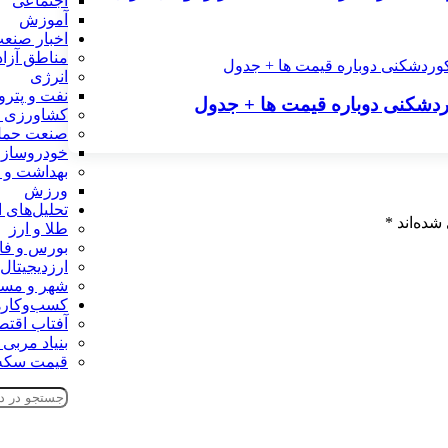
اجتماعی
آموزش
اخبار صنع
مناطق آزاد
انرژی
نفت و پتر
کشاورزی و
صنعت حمل 
خودروساز
بهداشت و 
ورزش
تحلیل‌های 
شده‌اند
*
طلا و ارز
بورس و ف
ارزدیجیتال
شهر و مس
کسب‌وکاره
آفتاب اقتص
بنیاد مربی
قیمت سکه 