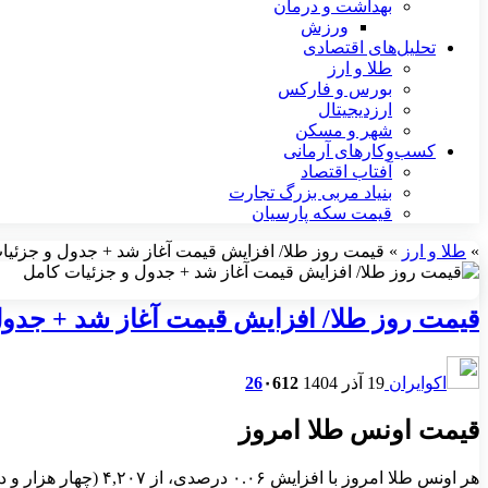
بهداشت و درمان
ورزش
تحلیل‌های اقتصادی
طلا و ارز
بورس و فارکس
ارزدیجیتال
شهر و مسکن
کسب‌وکارهای آرمانی
آفتاب اقتصاد
بنیاد مربی بزرگ تجارت
قیمت سکه پارسیان
»
طلا و ارز
»
قیمت روز طلا/ افزایش قیمت آغاز شد + جدول و جزئیا
قیمت روز طلا/ افزایش قیمت آغاز شد + جدول
اکوایران
19 آذر 1404
612
۰
26
قیمت اونس طلا امروز
هر اونس طلا امروز با افزایش ۰.۰۶ درصدی، از ۴,۲۰۷ (چهار هزار و دویست و هفت ) به ۴,۲۱۰ (چهار هزار و دویست و ده ) رسید.