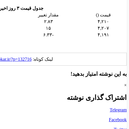
جدول قیمت ۳ روز اخیر هر اونس طلا
قیمت ()
مقدار تغییر
۲.۸۳
۴,۲۱۰
۱۵
۴,۲۰۷
-۶.۳۳
۴,۱۹۱
لینک کوتاه:
okar.ir/?p=132716
به این نوشته امتیاز بدهید!
×
اشتراک گذاری نوشته
Telegram
Facebook