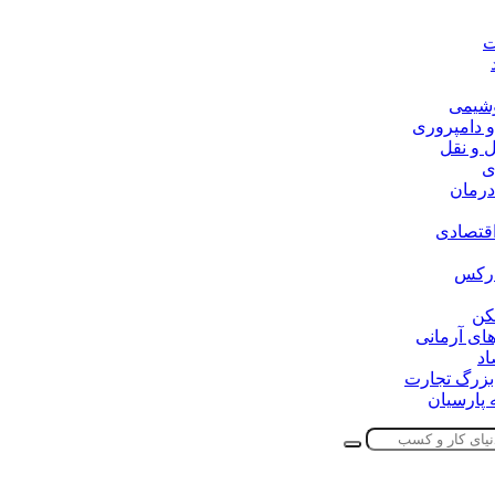
ت
وشیمی
 دامپروری
و نقل
ی
درمان
اقتصادی
ارکس
کن
ای آرمانی
اد
 بزرگ تجارت
پارسیان