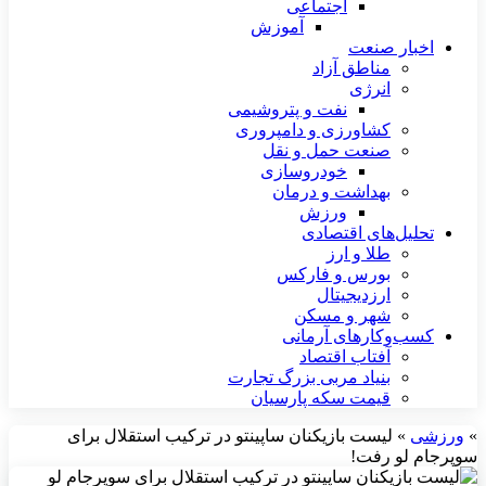
اجتماعی
آموزش
اخبار صنعت
مناطق آزاد
انرژی
نفت و پتروشیمی
کشاورزی و دامپروری
صنعت حمل و نقل
خودروسازی
بهداشت و درمان
ورزش
تحلیل‌های اقتصادی
طلا و ارز
بورس و فارکس
ارزدیجیتال
شهر و مسکن
کسب‌وکارهای آرمانی
آفتاب اقتصاد
بنیاد مربی بزرگ تجارت
قیمت سکه پارسیان
»
ورزشی
»
لیست بازیکنان ساپینتو در ترکیب استقلال برای
سوپرجام لو رفت!