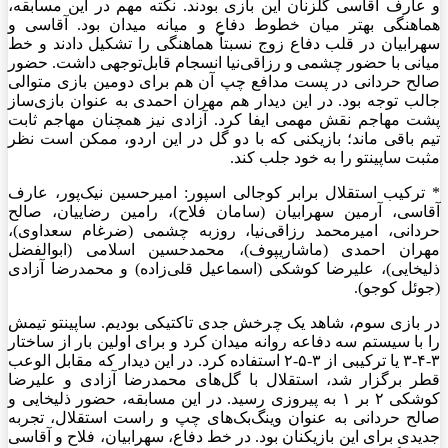
و عارف آقاسی گلزنان این بازی بودند. نکته مهم در این مسابقه،
هماهنگی بهتر میان خطوط دفاع و میانه میدان بود. آقاسی و
سهرابیان در قلب دفاع زوج نسبتاً هماهنگی را تشکیل دادند و خط
میانی با حضور چشمی و رزاقی‌نیا انسجام قابل‌توجهی داشت. حضور
صالح حردانی در پست مدافع چپ آن هم برای دومین بازی متوالی
جالب توجه بود. در این دیدار هم مهران احمدی به عنوان بازی‌ساز
پشت مهاجم نقش مهمی ایفا کرد. آزادی نیز همچنان مهاجم ثابت
تیم باقی ماند؛ بازیکنی که با دو گل در این اردو، ممکن است نظر
مثبت ساپینتو را به خود جلب کند.
* ترکیب استقلال برابر کوجالی اسپور: امیرحسین نیک‌پور، عارف
آقاسی، آرمین سهرابیان (سامان فلاح)، رامین رضاییان، صالح
حردانی، امیرمحمد رزاقی‌نیا، روزبه چشمی (ضرغام سعداوی)،
مهران احمدی (ماشاریپوف)، محمدحسین اسلامی (ابوالفضل
ذلیخایی)، علیرضا کوشکی (اسماعیل قلی‌زاده) و محمدرضا آزادی
(جوئل کوجو).
در بازی سوم، شاهد یک چرخش جدی تاکتیکی بودیم. ساپینتو تیمش
را با سیستم سه دفاعه روانه میدان کرد و برای اولین بار از ساختار
۳-۴-۳ یا ترکیبی از ۳-۵-۲ استفاده کرد. در این دیدار که مقابل الوعب
قطر برگزار شد، استقلال با گل‌های محمدرضا آزادی و علیرضا
کوشکی ۲ بر ۱ به پیروزی رسید. در این مسابقه، حضور ذلیخایی و
صالح حردانی به عنوان وینگ‌بک‌های چپ و راست استقلال، تجربه
جدیدی برای این بازیکنان بود. در خط دفاع، سهرابیان، فلاح و آقاسی