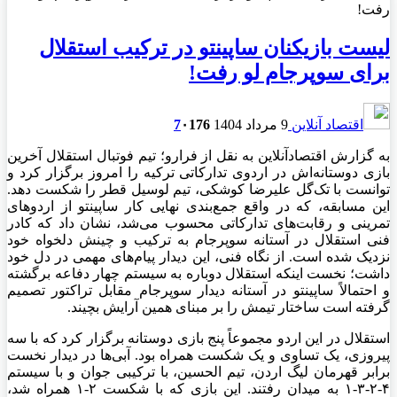
لیست بازیکنان ساپینتو در ترکیب استقلال
برای سوپرجام لو رفت!
اقتصاد آنلاین
9 مرداد 1404
176
۰
7
به گزارش اقتصادآنلاین به نقل از فرارو؛ تیم فوتبال استقلال آخرین
بازی دوستانه‌اش در اردوی تدارکاتی ترکیه را امروز برگزار کرد و
توانست با تک‌گل علیرضا کوشکی، تیم لوسیل قطر را شکست دهد.
این مسابقه، که در واقع جمع‌بندی نهایی کار ساپینتو از اردو‌های
تمرینی و رقابت‌های تدارکاتی محسوب می‌شد، نشان داد که کادر
فنی استقلال در آستانه سوپرجام به ترکیب و چینش دلخواه خود
نزدیک شده است. از نگاه فنی، این دیدار پیام‌های مهمی در دل خود
داشت؛ نخست اینکه استقلال دوباره به سیستم چهار دفاعه برگشته
و احتمالاً ساپینتو در آستانه دیدار سوپرجام مقابل تراکتور تصمیم
گرفته است ساختار تیمش را بر مبنای همین آرایش بچیند.
استقلال در این اردو مجموعاً پنج بازی دوستانه برگزار کرد که با سه
پیروزی، یک تساوی و یک شکست همراه بود. آبی‌ها در دیدار نخست
برابر قهرمان لیگ اردن، تیم الحسین، با ترکیبی جوان و با سیستم
۴-۲-۳-۱ به میدان رفتند. این بازی که با شکست ۲-۱ همراه شد،