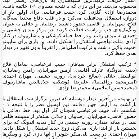
اعتبار حریف، نزدیک‌ترین شبیه‌سازی به بازی‌های رسمی لیگ
محسوب می‌شد. در این بازی که با نتیجه مساوی ۱-۱ خاتمه یافت،
محمدرضا آزادی گلزنی کرد. حبیب فرعباسی برای اولین بار از
دروازه استقلال محافظت می‌کرد و در قلب دفاع مجدداً سه‌گانه
فلاح، سهرابیان و آقاسی حضور داشتند. رضاییان و جلالی به عنوان
وینگ‌بک‌های چپ و راست فعالیت کردند. در مرکز میدان چشمی و
احمدی به میدان رفتند و در خط حمله کوشکی و ماشاریپوف در کنار
آزادی مثلث تهاجمی استقلال را تشکیل دادند. این بازی برای ساپینتو
اهمیت بالایی داشت و ترکیب اصلی‌اش را تقریباً بدون تغییر در دیدار
بعدی حفظ کرد.
* ترکیب استقلال برابر سپاهان: حبیب فرعباسی، سامان فلاح
(دیدیه اندونگ)، عارف آقاسی، آرمین سهرابیان، رامین رضاییان،
ابوالفضل جلالی (صالح حردانی)، روزبه چشمی، مهران احمدی
(امیرمحمد رزاقی‌نیا)، علیرضا کوشکی، جلال‌الدین ماشاریپوف
(محمدحسین اسلامی)، محمدرضا آزادی.
در نهایت، در آخرین دیدار دوستانه که دیروز برگزار شد، استقلال با
بازگشت به آرایش چهار دفاعه، تیم لوسیل قطر را با نتیجه ۱-۰
شکست داد. حبیب فرعباسی همچنان گلر اول بود، خط دفاعی با
حضور آقاسی، سهرابیان، رضاییان و جلالی بسته‌تر از همیشه ظاهر
شد. در میانه میدان، روزبه چشمی در کنار دیدیه اندونگ که برای
نخستین بار از ابتدا بازی می‌کرد، زوج جدید استقلال را شکل دادند.
مهران احمدی در پست پلی‌میکر جلوتر از آنها بازی کرد و وینگر‌ها