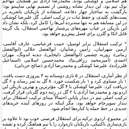
هم اسلامی و کوشکی بودند. محمدرضا آزادی نیز همچنان مهاجم
نوک تیم بود. این دیدار نشانه روشنی از تصمیم نهایی ساپینتو بود؛
بازگشت به ساختار چهار دفاعه، استفاده از بازیکنان باتجربه در
پست‌های کلیدی، و حفظ ثبات در ترکیب اصلی. گل علیرضا کوشکی
در این مسابقه هم نه تنها سه‌برده آبی‌ها را کامل کرد، بلکه نشان داد
این بازیکن در غیاب مهره‌های پرشمار تهاجمی استقلال، یک گزینه
قابل اتکا و گلزن برای فصل پیش‌رو خواهد بود.
* ترکیب استقلال برابر لوسیل: حبیب فرعباسی، عارف آقاسی،
آرمین سهرابیان، رامین رضاییان، ابوالفضل جلالی (ابوالفضل
زمانی)، روزبه چشمی (ابوالفضل ذلیخایی)، دیدیه اندونگ، مهران
احمدی (امیرمحمد رزاقی‌نیا)، محمدحسین اسلامی (اسماعیل
قلی‌زاده)، علیرضا کوشکی و محمدرضا آزادی (صالح حردانی).
از نظر آماری، استقلال در ۵ بازی دوستانه به ۳ پیروزی دست یافت،
۱ بار مساوی کرد و ۱ بار شکست خورد. ۸ گل به ثمر رساند و ۶ گل
دریافت کرد. علیرضا کوشکی با ۴ گل، مؤثرترین و بهترین بازیکن این
اردو بود و محمدرضا آزادی با ۲ گل در رتبه دوم گلزنان قرار گرفت.
ترکیب اصلی تیم در دیدار پایانی احتمالاً مبنای ترکیب استقلال برای
دیدار سوپرجام خواهد بود، مگر اینکه در روز‌های آینده خرید‌های
جدیدی در خط حمله یا کناره‌ها انجام شود.
در مجموع، اردوی ترکیه برای استقلال فرصتی خوب بود تا علاوه بر
بازی‌سازی تاکتیکی، بازیکنان تازه‌وارد را با تیم هماهنگ کرده و نقشه