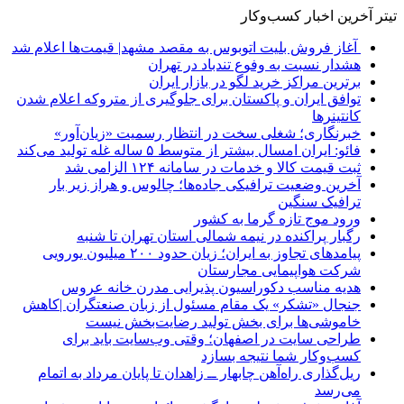
تیتر آخرین اخبار کسب‌وکار
آغاز فروش بلیت اتوبوس به مقصد مشهد| قیمت‌ها اعلام شد
هشدار نسبت به وفوع تندباد در تهران
برترین مراکز خرید لگو در بازار ایران
توافق ایران و پاکستان برای جلوگیری از متروکه اعلام شدن
کانتینرها
خبرنگاری؛ شغلی سخت در انتظار رسمیت «زیان‌آور»
فائو: ایران امسال بیشتر از متوسط ۵ ساله غله تولید می‌کند
ثبت قیمت کالا و خدمات در سامانه ۱۲۴ الزامی شد
آخرین وضعیت ترافیکی جاده‌ها؛ چالوس و هراز زیر بار
ترافیک سنگین
ورود موج تازه گرما به کشور
رگبار پراکنده در نیمه شمالی استان تهران تا شنبه
پیامدهای تجاوز به ایران؛ زیان حدود ۲۰۰ میلیون یورویی
شرکت هواپیمایی مجارستان
هدیه مناسب دکوراسیون پذیرایی مدرن خانه عروس
جنجال «تشکر» یک مقام مسئول از زبان صنعتگران |کاهش
خاموشی‌ها برای بخش تولید رضایت‌بخش نیست
طراحی سایت در اصفهان؛ وقتی وب‌سایت باید برای
کسب‌وکار شما نتیجه بسازد
ریل‌گذاری راه‌آهن چابهار ــ زاهدان تا پایان مرداد به اتمام
می‌رسد