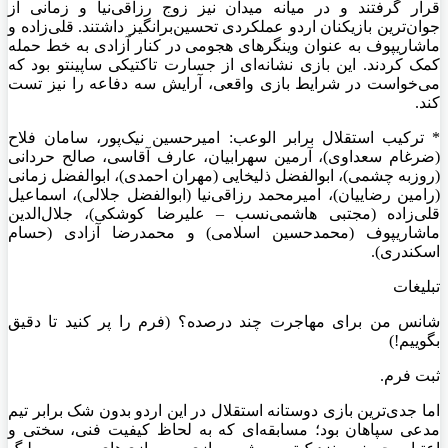
قرار گرفتند و در میانه میدان نیز زوج رزاقی‌نیا و زمانی از
جوان‌ترین بازیکنان اردو عملکردی تحسین‌برانگیز داشتند. قلی‌زاده و
ماشاریپوف به عنوان وینگر‌های هجومی در کنار آزادی به خط حمله
کمک کردند. این بازی نشانه‌ای از جسارت تاکتیکی ساپینتو بود که
می‌خواست در شرایط بازی واقعی، آرایش سه دفاعه را نیز تست
کند.
* ترکیب استقلال برابر الوعب: امیرحسین نیک‌پور، سامان فلاح
(ضرغام سعداوی)، آرمین سهرابیان، عارف آقاسی، صالح حردانی
(روزبه چشمی)، ابوالفضل ذلیخایی (مهران احمدی)، ابوالفضل زمانی
(رامین رضاییان)، امیرمحمد رزاقی‌نیا (ابوالفضل جلالی)، اسماعیل
قلی‌زاده (مجتبی هاشمی‌نسب – علیرضا کوشکی)، جلال‌الدین
ماشاریپوف (محمدحسین اسلامی) و محمدرضا آزادی (حسام
اسکندری).
تبلیغات
شانس من برای مهاجرت چند درصده؟ (فرم را پر کنید تا دقیق
بگوییم!)
ثبت فرم.
اما جدی‌ترین بازی دوستانه استقلال در این اردو بدون شک برابر تیم
مدعی سپاهان بود؛ مسابقه‌ای که به لحاظ کیفیت فنی، سختی و