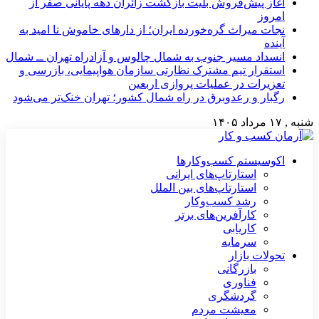
آغاز پیش‌فروش بلیت بازگشت زائران دهه پایانی صفر از
امروز
نجات میراث گره‌خورده ایران؛ از دارهای خاموش تا امید به
آینده
انسداد مسیر جنوب به شمال چالوس و آزادراه تهران ــ شمال
استقرار تیم مشترک نظارتی سازمان هواپیمایی، بازرسی و
تعزیرات در عملیات پروازی اربعین
رگبار و رعدوبرق در راه شمال کشور؛ تهران خنک‌تر می‌شود
شنبه , ۱۷ مرداد ۱۴۰۵
اکوسیستم کسب‌وکارها
استارتاپ‌های ایرانی
استارتاپ‌های بین الملل
رشد کسب‌وکار
کارآفرین‌های برتر
کاریابی
سرمایه
تحولات بازار
بازرگانی
فناوری
گردشگری
معیشت مردم