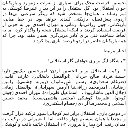
نخستین فرصت محک برای بسیاری از نفرات تازه‌وارد و بازیکنان
جوان استقلال بود. گل استقلال را در این دیدار علیرضا کوشکی به
ثمر رساند تا همان‌جا مشخص شود که وینگر سرعتی آبی‌ها در
اردوی پیش‌فصل، بازیکنی کلیدی خواهد بود. در خط میانی،
بازیکنانی، چون رزاقی‌نیا، زمانی و مهران احمدی نیز به خوبی از
فرصت استفاده کردند. با اینکه استقلال نتیجه را واگذار کرد، اما به
لحاظ شناخت فنی برای کادر مربی‌گری بسیار مفید بود، چرا که
همه بازیکنان حاضر در اردو فرصت بازی پیدا کردند.
اخبار مرتبط
۳ باشگاه لیگ برتری خواهان گلر استقلالی!
* ترکیب استقلال برابر الحسین اردن: امیرحسین نیک‌پور (آریا
حسینی‌فرد)، صالح حردانی (ابوالفضل ذلیخائی)، عارف آقاسی
(ضرغام سعداوی)، رستم آشورماتوف (روزبه چشمی)، رامین
رضاییان، امیرمحمد رزاقی‌نیا (آرمین سهرابیان)، ابوالفضل زمانی
(جلال الدین ماشاریپوف – اسماعیل قلی‌زاده)، مهران احمدی (جوئل
کوجو)، علیرضا کوشکی (مجتبی هاشمی‌نسب)، محمد حسین
اسلامی و محمدرضا آزادی (حسام اسکندری).
در دومین بازی، استقلال برابر تیم کوجالی‌اسپور ترکیه قرار گرفت
و مجدداً با همان سیستم چهار دفاعه، اما با تغییراتی در ترکیب به
میدان رفت. این دیدار با پیروزی ۲-۱ استقلال خاتمه یافت و کوشکی