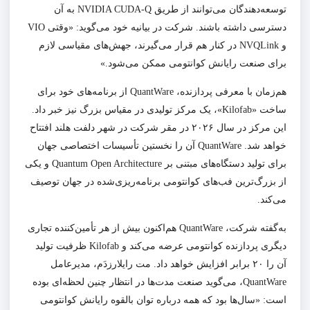
توسعه‌دهندگان می‌توانند از طریق NVIDIA CUDA-Q به آن
دسترسی داشته باشند. شرکت در بیانیه خود می‌گوید: «وقتی VIO
و NVQLink در کنار هم قرار می‌گیرند، جهش‌های مقیاسی لازم
برای صنعت رایانش کوانتومی ممکن می‌شود.»
هم‌زمان با معرفی پردازنده، QuantWare از برنامه‌های خود برای
ساخت «Kilofab»، یک مرکز تولیدی در مقیاس بزرگ نیز خبر داد.
این مرکز در سال ۲۰۲۶ در مقر شرکت در شهر دلفت هلند افتتاح
خواهد شد. QuantWare آن را نخستین تأسیسات اختصاصی جهان
برای تولید دستگاه‌های مبتنی بر Quantum Open Architecture و یکی
از بزرگ‌ترین فب‌های کوانتومی برنامه‌ریزی‌شده در جهان توصیف
می‌کند.
به‌گفته شرکت، QuantWare هم‌اکنون بیش از هر تأمین‌کننده تجاری
دیگری پردازنده کوانتومی عرضه می‌کند و Kilofab ظرفیت تولید
آن را ۲۰ برابر افزایش خواهد داد. مت رایلارزدَم، مدیرعامل
QuantWare، می‌گوید صنعت مدت‌ها در انتظار چنین لحظه‌ای بوده
است: «سال‌ها بود که همه درباره توان بالقوه رایانش کوانتومی