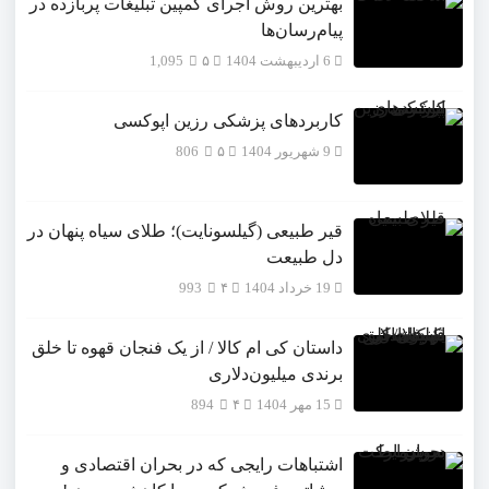
بهترین روش اجرای کمپین تبلیغات پربازده در
پیام‌رسان‌ها
6 اردیبهشت 1404
۵
1,095
کاربردهای پزشکی رزین اپوکسی
9 شهریور 1404
۵
806
قیر طبیعی (گیلسونایت)؛ طلای سیاه پنهان در
دل طبیعت
19 خرداد 1404
۴
993
داستان کی ام کالا / از یک فنجان قهوه تا خلق
برندی میلیون‌دلاری
15 مهر 1404
۴
894
اشتباهات رایجی که در بحران اقتصادی و