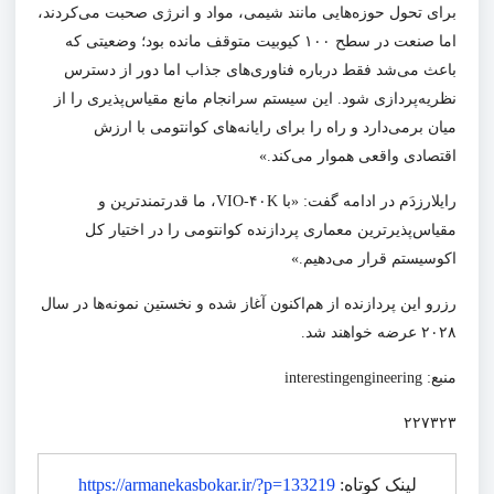
برای تحول حوزه‌هایی مانند شیمی، مواد و انرژی صحبت می‌کردند،
اما صنعت در سطح ۱۰۰ کیوبیت متوقف مانده بود؛ وضعیتی که
باعث می‌شد فقط درباره فناوری‌های جذاب اما دور از دسترس
نظریه‌پردازی شود. این سیستم سرانجام مانع مقیاس‌پذیری را از
میان برمی‌دارد و راه را برای رایانه‌های کوانتومی با ارزش
اقتصادی واقعی هموار می‌کند.»
رایلارزدَم در ادامه گفت: «با VIO-۴۰K، ما قدرتمندترین و
مقیاس‌پذیرترین معماری پردازنده کوانتومی را در اختیار کل
اکوسیستم قرار می‌دهیم.»
رزرو این پردازنده از هم‌اکنون آغاز شده و نخستین نمونه‌ها در سال
۲۰۲۸ عرضه خواهند شد.
منبع: interestingengineering
۲۲۷۳۲۳
لینک کوتاه:
https://armanekasbokar.ir/?p=133219