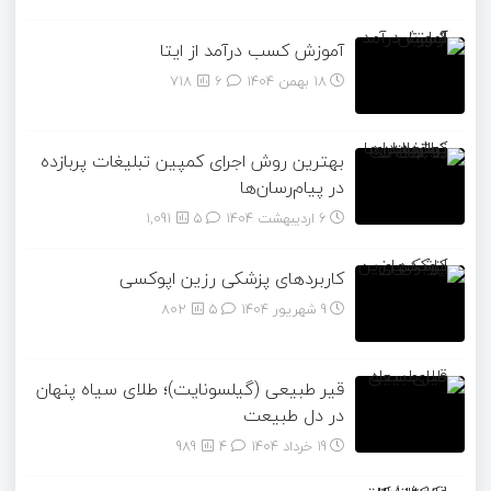
آموزش کسب درآمد از ایتا
18 بهمن 1404
۶
718
بهترین روش اجرای کمپین تبلیغات پربازده
در پیام‌رسان‌ها
6 اردیبهشت 1404
۵
1,091
کاربردهای پزشکی رزین اپوکسی
9 شهریور 1404
۵
802
قیر طبیعی (گیلسونایت)؛ طلای سیاه پنهان
در دل طبیعت
19 خرداد 1404
۴
989