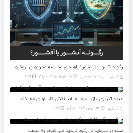
رگوله آنشور یا آفشور؟ راهنمای مقایسه مجوزهای بروکرها
کارشناس روابط عمومی
28 خرداد 1405
۲
249
عبده تبریزی: بازار سرمایه باید نقش تاب‌آوری ایفا کند
تسنیم
13 بهمن 1404
۰
421
صیدی: سرمایه در رکود ناپدید نمی‌شود، به سمت