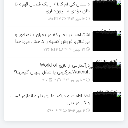
داستان کی ام کالا / از یک فنجان قهوه تا
خلق برندی میلیون‌دلاری
15 مهر 1404
۴
891
اشتباهات رایجی که در بحران اقتصادی و
بی‌ثباتی، فروش کسبه را کاهش می‌دهد!
21 بهمن 1404
۴
726
درآمدزایی از بازی World of
Warcraftسرگرمی یا شغل پنهان گیمرها؟
6 شهریور 1404
۳
717
اخذ اقامت و درآمد دلاری با راه اندازی کسب
و کار در دبی
2 مهر 1404
۳
546