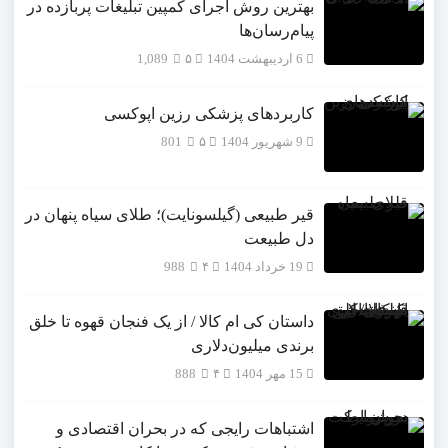
بهترین روش اجرای کمپین تبلیغات پربازده در
پیام‌رسان‌ها
6 اردیبهشت 1404
۵
1,089
کاربردهای پزشکی رزین اپوکسی
9 شهریور 1404
۵
801
قیر طبیعی (گیلسونایت)؛ طلای سیاه پنهان در
دل طبیعت
19 خرداد 1404
۴
988
داستان کی ام کالا / از یک فنجان قهوه تا خلق
برندی میلیون‌دلاری
15 مهر 1404
۴
888
اشتباهات رایجی که در بحران اقتصادی و