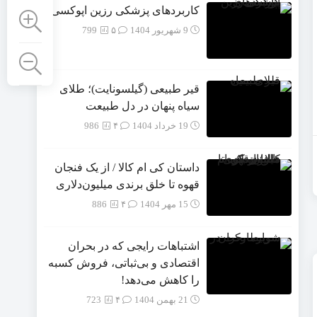
کاربردهای پزشکی رزین اپوکسی
9 شهریور 1404
۵
799
قیر طبیعی (گیلسونایت)؛ طلای
سیاه پنهان در دل طبیعت
19 خرداد 1404
۴
986
داستان کی ام کالا / از یک فنجان
قهوه تا خلق برندی میلیون‌دلاری
15 مهر 1404
۴
886
اشتباهات رایجی که در بحران
اقتصادی و بی‌ثباتی، فروش کسبه
را کاهش می‌دهد!
21 بهمن 1404
۴
723