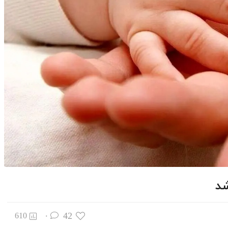
شد
42
610
۰