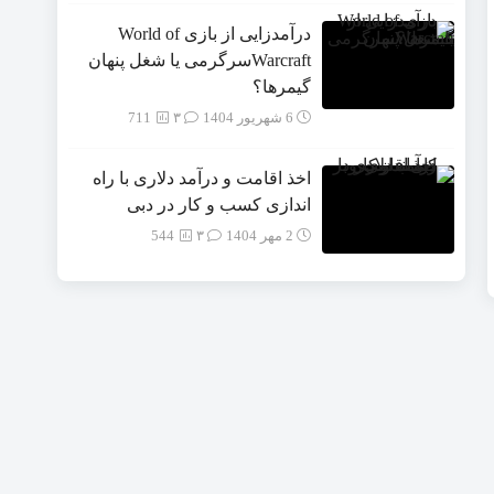
درآمدزایی از بازی World of
Warcraftسرگرمی یا شغل پنهان
گیمرها؟
6 شهریور 1404
۳
711
اخذ اقامت و درآمد دلاری با راه
اندازی کسب و کار در دبی
2 مهر 1404
۳
544