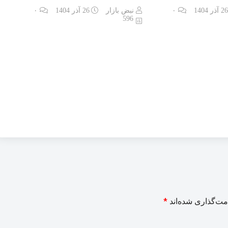
2 آذر 1404
۰
نبض بازار
26 آذر 1404
۰
596
*
مت‌گذاری شده‌اند