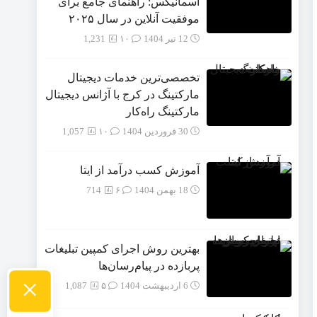
آسمانیکس: راهنمای جامع برای
موفقیت آنلاین در سال ۲۰۲۵
12 تیر 1404
۱۰
1,231
تخصصی‌ترین خدمات دیجیتال
مارکتینگ در کرج با آژانس دیجیتال
مارکتینگ راه‌کار
30 فروردین 1404
۱۰
1,057
آموزش کسب درآمد از ایتا
18 بهمن 1404
۶
714
بهترین روش اجرای کمپین تبلیغات
پربازده در پیام‌رسان‌ها
×
6 اردیبهشت 1404
۵
1,087