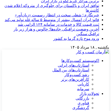
برترین مراکز خرید لگو در بازار ایران
توافق ایران و پاکستان برای جلوگیری از متروکه اعلام شدن
کانتینرها
خبرنگاری؛ شغلی سخت در انتظار رسمیت «زیان‌آور»
فائو: ایران امسال بیشتر از متوسط ۵ ساله غله تولید می‌کند
ثبت قیمت کالا و خدمات در سامانه ۱۲۴ الزامی شد
آخرین وضعیت ترافیکی جاده‌ها؛ چالوس و هراز زیر بار
ترافیک سنگین
ورود موج تازه گرما به کشور
یکشنبه , ۱۸ مرداد ۱۴۰۵
اکوسیستم کسب‌وکارها
استارتاپ‌های ایرانی
استارتاپ‌های بین الملل
رشد کسب‌وکار
کارآفرین‌های برتر
کاریابی
سرمایه
تحولات بازار
بازرگانی
فناوری
گردشگری