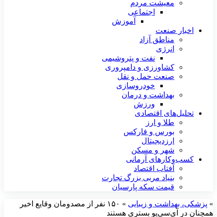
معیشت مردم
اجتماعی
آموزش
اخبار صنعت
مناطق آزاد
انرژی
نفت و پتروشیمی
کشاورزی و دامپروری
صنعت حمل و نقل
خودروسازی
بهداشت و درمان
ورزش
تحلیل‌های اقتصادی
طلا و ارز
بورس و فارکس
ارزدیجیتال
شهر و مسکن
کسب‌وکارهای آرمانی
آفتاب اقتصاد
بنیاد مربی بزرگ تجارت
قیمت سکه پارسیان
»
پزشکی، بهداشت و زیبایی
»
۱۵۰ نفر از مصدومان وقایع اخیر
همچنان در آی‌سی‌یو بستری هستند