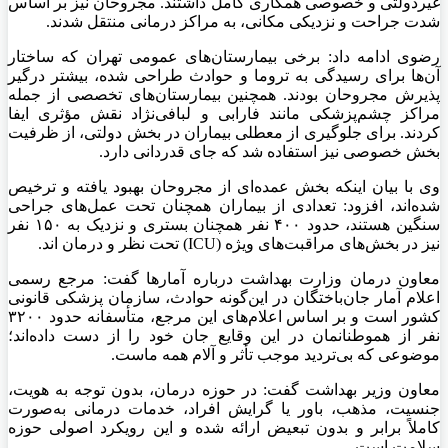
غیردولتی و خصوصی همکاری کامل داشتند. مجروحان نیز بر اساس
شدت جراحت و نزدیکی مکانی، به مراکز درمانی منتقل شدند.
رضوی ادامه داد: برخی بیمارستان‌های عمومی تهران که ساختار
آن‌ها برای رسیدگی به تروما و حوادث طراحی شده، بیشتر درگیر
پذیرش مجروحان بودند. همچنین بیمارستان‌های تخصصی از جمله
مراکز چشم‌پزشکی مانند فارابی و لبافی‌نژاد نقش مؤثری ایفا
کردند. برای جلوگیری از معطلی بیماران در بخش دولتی، از ظرفیت
بخش خصوصی نیز استفاده شد که جای قدردانی دارد.
وی با بیان اینکه بخش عمده‌ای از مجروحان بهبود یافته و ترخیص
شده‌اند، افزود: تعدادی از بیماران همچنان تحت عمل‌های جراحی
سنگین هستند، حدود ۴۰۰ نفر همچنان بستری و نزدیک به ۱۵۰ نفر
نیز در بخش‌های مراقبت‌های ویژه (ICU) ‌تحت نظر و درمان اند.
معاون درمان وزارت بهداشت درباره آمارها گفت: مرجع رسمی
اعلام آمار جان‌باختگان در این‌گونه حوادث، سازمان پزشکی قانونی
کشور است و بر اساس اعلام‌های این مرجع، متأسفانه حدود ۳۲۰۰
نفر از هموطنانمان در این وقایع جان خود را از دست داده‌اند؛
موضوعی که بی‌تردید موجب تأثر و آلام همه ماست.
معاون وزیر بهداشت گفت: در حوزه درمان، بدون توجه به هویت،
جنسیت، مذهب، باور یا گرایش افراد، خدمات درمانی به‌صورت
کاملاً برابر و بدون تبعیض ارائه شده و این رویکرد اصولی حوزه
سلامت است.