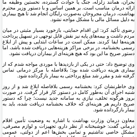
بحران، همانند زلزله، جنگ یا حوادث گسترده، نخستین وظیفه ما
ارائه درمان مناسب است. بر همین اساس و با دستور وزیر محترم
بهداشت، درمان مجروحان به‌صورت رایگان انجام شد تا هیچ بیماری
به دلیل مسائل مالی با مشکل مواجه نشود.
رضوی تأکید کرد: این اقدام حمایتی، بازخورد بسیار مثبتی در میان
مردم داشت و بیمه‌های پایه نیز نقش قابل توجهی در تسهیل پرداخت
هزینه‌ها ایفا کردند. ممکن است در ساعات ابتدایی و پیش از ابلاغ
رسمی بخشنامه، در برخی مراکز هزینه‌هایی دریافت شده باشد، اما
دستور صریح ما این بود که هیچ هزینه‌ای از بیماران دریافت نشود.
وی توضیح داد: حتی در یکی از بازدیدها با موردی مواجه شدم که از
بیماری هزینه دریافت شده بود؛ بلافاصله با مرکز درمانی تماس
گرفته شد و مقرر شد مبلغ پرداختی به بیمار بازگردانده شود.
وی خاطرنشان کرد: بخشنامه رسمی بلافاصله ابلاغ شد و از روز
شنبه اجرای آن به‌طور کامل در دستور کار قرار گرفت. در صورت
بروز هرگونه تخلف، نیازی به سامانه جدید نیست؛ چرا که دستور
صریح داریم هر هزینه‌ای که خلاف بخشنامه دریافت شده، باید به
بیمار بازگردانده شود.
معاون درمان وزارت بهداشت با اشاره به وضعیت تأمین اقلام
درمانی گفت: خوشبختانه از نظر دارو، تجهیزات و لوازم مصرفی،
مشکل خاصی نداشتیم و تمامی بخش‌ها اعم از دولتی، عمومی