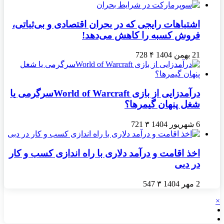
اشتباهات رایجی که در بحران اقتصادی و بی‌ثباتی،
فروش کسبه را کاهش می‌دهد!
21 بهمن 1404
۴
728
درآمدزایی از بازی World of Warcraftسرگرمی یا
شغل پنهان گیمرها؟
6 شهریور 1404
۳
721
اخذ اقامت و درآمد دلاری با راه اندازی کسب و کار
در دبی
2 مهر 1404
۳
547
×