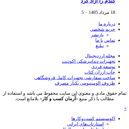
گندم را آزاد کرد
18 مرداد 1405
۰
5
درباره ما
حریم شخصی
بازنشر
تماس با ما
تبلیغ
مجله ارزدیجیتال
تجهیزات دندانپزشکی اکودنت
توسعه فردی
چاپ ارزان کتاب
ساخت سفارشی تجهیزات کامل فروشگاهی
ظروف الومینیومی یکبار مصرف
تمام حقوق مادی و معنوی این سایت محفوظ می باشد و استفاده از
مطالب با ذکر منبع «
آرمان کسب و کار
» بلامانع است.
×
اکوسیستم کسب‌وکارها
استارتاپ‌های ایرانی