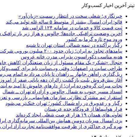
تیتر آخرین اخبار کسب‌وکار
خبرنگاری؛ شغلی سخت در انتظار رسمیت «زیان‌آور»
فائو: ایران امسال بیشتر از متوسط ۵ ساله غله تولید می‌کند
ثبت قیمت کالا و خدمات در سامانه ۱۲۴ الزامی شد
آخرین وضعیت ترافیکی جاده‌ها؛ چالوس و هراز زیر بار ترافیک 
ورود موج تازه گرما به کشور
رگبار پراکنده در نیمه شمالی استان تهران تا شنبه
پیامدهای تجاوز به ایران؛ زیان حدود ۲۰۰ میلیون یورویی شرکت هواپیمایی مجارستان
هدیه مناسب دکوراسیون پذیرایی مدرن خانه عروس
جنجال «تشکر» یک مقام مسئول از زبان صنعتگران |کاهش خام
طراحی سایت در اصفهان؛ وقتی وب‌سایت باید برای کسب‌وکار 
ریل‌گذاری راه‌آهن چابهار ــ زاهدان تا پایان مرداد به اتمام می‌ر
آغاز پیش‌فروش بلیت بازگشت زائران دهه پایانی صفر از امروز
نجات میراث گره‌خورده ایران؛ از دارهای خاموش تا امید به آینده
انسداد مسیر جنوب به شمال چالوس و آزادراه تهران ــ شمال
استقرار تیم مشترک نظارتی سازمان هواپیمایی، بازرسی و تعزی
رگبار و رعدوبرق در راه شمال کشور؛ تهران خنک‌تر می‌شود
فرار هواپیماها از فرودگاه جده عربستان
تعاونی‌های همدان ۱۹ هزار فرصت شغلی ایجاد کرده‌اند
یزد، امسال میزبان دومین همایش بین‌المللی سرمایه‌گذاری ایر
بهره گیری حداکثری از ظرفیت موافقت‌نامه تجارت آزاد ایران 