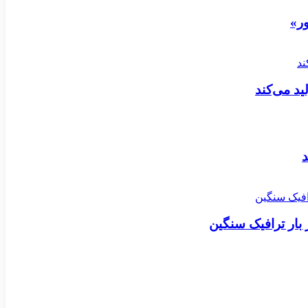
ر»
 بار ترافیک سنگین