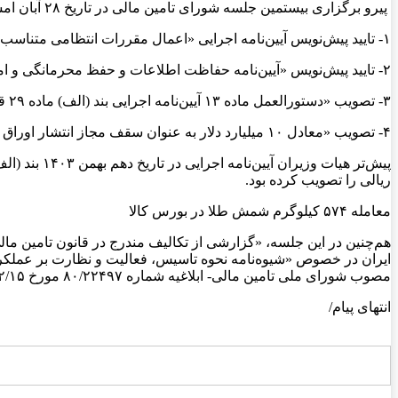
پیرو برگزاری بیستمین جلسه شورای تامین مالی در تاریخ ۲۸ آبان امسال ۴ مورد از دستورات جلسه به شرح زیر تائید و تصویب شد:
۱- تایید پیش‌نویس آیین‌نامه اجرایی «اعمال مقررات انتظامی متناسب با تخلفات شرکت‌های اعتبارسنجی و مدیران آنها» (موضوع جزء ۵-۳-۷ بند ب ماده ۲ قانون تأمین مالی تولید و زیرساخت‌ها)؛
۲- تایید پیش‌نویس «آیین‌نامه حفاظت اطلاعات و حفظ محرمانگی و امنیت داده‌ها» (موضوع جزء ۳-۵-۳ بند ب ماده ۲ قانون تأمین مالی تولید و زیرساخت‌ها)؛
۳- تصویب «دستورالعمل ماده ۱۳ آیین‌نامه اجرایی بند (الف) ماده ۲۹ قانون تامین مالی تولید و زیرساخت‌ها» (موضوع تعیین مدت اعطای اقامت به اتباع خارجی در قبال سپرده‌گذاری یا سرمایه‌گذاری)؛
۴- تصویب «معادل ۱۰ میلیارد دلار به عنوان سقف مجاز انتشار اوراق بهادار ارزی» (موضوع بند ب ماده ۲۹ قانون تأمین مالی تولید و زیرساخت‌ها).
ریالی را تصویب کرده بود.
معامله ۵۷۴ کیلوگرم شمش طلا در بورس کالا
هم‌چنین در این جلسه، «گزارشی از تکالیف مندرج در قانون تامین ما
مصوب شورای ملی تامین مالی- ابلاغیه شماره ۸۰/۲۲۴۹۷ مورخ ۱۴۰۴/۲/۱۵ وزارت امور اقتصادی و دارایی)»، ارایه شد.
انتهای پیام/