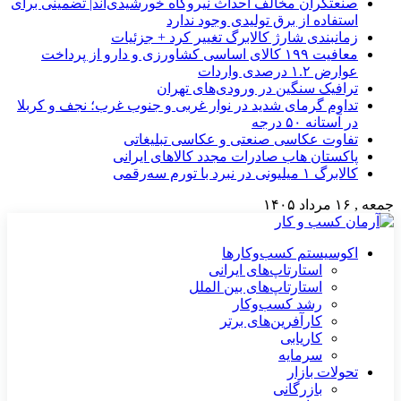
صنعتگران مخالف احداث نیروگاه خورشیدی‌اند| تضمینی برای
استفاده از برق تولیدی وجود ندارد
زمانبندی شارژ کالابرگ تغییر کرد + جزئیات
معافیت ۱۹۹ کالای اساسی کشاورزی و دارو از پرداخت
عوارض ۱.۲ درصدی واردات
ترافیک سنگین در ورودی‌های تهران
تداوم گرمای شدید در نوار غربی و جنوب غرب؛ نجف و کربلا
در آستانه ۵۰ درجه
تفاوت عکاسی صنعتی و عکاسی تبلیغاتی
پاکستان هاب صادرات مجدد کالاهای ایرانی
کالابرگ ۱ میلیونی در نبرد با تورم سه‌رقمی
جمعه , ۱۶ مرداد ۱۴۰۵
اکوسیستم کسب‌وکارها
استارتاپ‌های ایرانی
استارتاپ‌های بین الملل
رشد کسب‌وکار
کارآفرین‌های برتر
کاریابی
سرمایه
تحولات بازار
بازرگانی