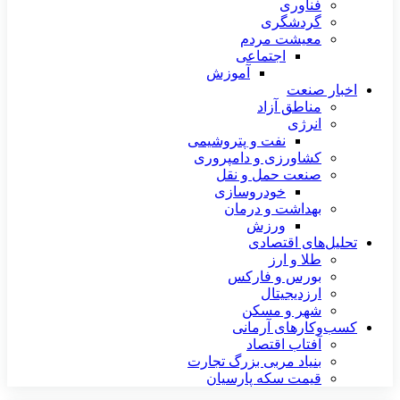
فناوری
گردشگری
معیشت مردم
اجتماعی
آموزش
اخبار صنعت
مناطق آزاد
انرژی
نفت و پتروشیمی
کشاورزی و دامپروری
صنعت حمل و نقل
خودروسازی
بهداشت و درمان
ورزش
تحلیل‌های اقتصادی
طلا و ارز
بورس و فارکس
ارزدیجیتال
شهر و مسکن
کسب‌وکارهای آرمانی
آفتاب اقتصاد
بنیاد مربی بزرگ تجارت
قیمت سکه پارسیان