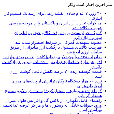
تیتر آخرین اخبار کسب‌وکار
۳۰ روز، ۷ اقدام ساده | نقشه راهی برای رشد یک کسب‌وکار
اینترنتی
مذاکرات تجارت آزاد ایران و پاکستان وارد مرحله بررسی
فهرست کالاها شد
گمرک اختیار تمدید ورود موقت کالا و خودرو را تا پایان
شهریور ابلاغ کرد
مصوبه تسهیلات گمرکی در شرایط اضطرار تمدید شد
فهرست کالاهای مشمول بازگشت ارز صادراتی از طریق
سامانه ارزی ابلاغ شد
صادرات ۳۴۸ میلیون دلاری زنجان| ‌کاهش ۱۷ درصدی واردات
افزایش ظرفیت قطارهای اربعین؛ خدمات بهتر برای بازگشت
زائران
قیمت گوسفند زنده ۳۰ درصد کاهش یافت؛ گوشت ارزان
نشد
تردد ۶۰ هزار دستگاه ناوگان ترانزیتی از پایانه‌های مرزی
آذربایجان ‌غربی
گرمای شدید پروازها را مختل کرد؛ لهستان در بالاترین سطح
هشدار گرمایی
راهنمای کامل نگهداری از باکس گل و افزایش طول عمر آن
ورود حیوانات خانگی به رستوران‌ها و مراکز عرضه غذا تخلف
بهداشتی است