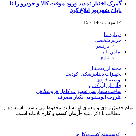
گمرک اختیار تمدید ورود موقت کالا و خودرو را تا
پایان شهریور ابلاغ کرد
14 مرداد 1405
۰
15
درباره ما
حریم شخصی
بازنشر
تماس با ما
تبلیغ
مجله ارزدیجیتال
تجهیزات دندانپزشکی اکودنت
توسعه فردی
چاپ ارزان کتاب
ساخت سفارشی تجهیزات کامل فروشگاهی
ظروف الومینیومی یکبار مصرف
تمام حقوق مادی و معنوی این سایت محفوظ می باشد و استفاده از
مطالب با ذکر منبع «
آرمان کسب و کار
» بلامانع است.
×
اکوسیستم کسب‌وکارها