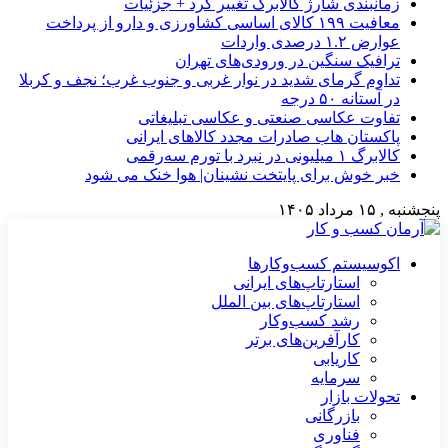
زمانبندی شارژ کالابرگ تغییر کرد + جزئیات
معافیت ۱۹۹ کالای اساسی کشاورزی و دارو از پرداخت
عوارض ۱.۲ درصدی واردات
ترافیک سنگین در ورودی‌های تهران
تداوم گرمای شدید در نوار غربی و جنوب غرب؛ نجف و کربلا
در آستانه ۵۰ درجه
تفاوت عکاسی صنعتی و عکاسی تبلیغاتی
پاکستان هاب صادرات مجدد کالاهای ایرانی
کالابرگ ۱ میلیونی در نبرد با تورم سه‌رقمی
خبر خوش برای پایتخت نشینان| هوا خنک می شود
پنجشنبه , ۱۵ مرداد ۱۴۰۵
اکوسیستم کسب‌وکارها
استارتاپ‌های ایرانی
استارتاپ‌های بین الملل
رشد کسب‌وکار
کارآفرین‌های برتر
کاریابی
سرمایه
تحولات بازار
بازرگانی
فناوری