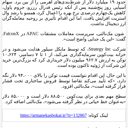
حدود ۱۹ میلیارد دلار از شرط‌بندی‌های اهرمی را از بین برد. سهام
آسیایی روز پنج‌شنبه پس از آنکه رئیس فدرال رزرو، جروم پاول،
کاهش یک‌چهارم درصدی نرخ بهره را اعمال کرد، همسو با رشد وال
استریت افزایش یافت، اما این اقدام تأثیری بر روحیه معامله‌گران
ارز دیجیتال نداشت.
شون مک‌نالتی، سرپرست معاملات مشتقات APAC در FalconX.
گفت: «این یک جدایی واضح است».
شرکت Strategy Inc، که توسط مایکل سیلور هدایت می‌شود و در
خزانه بیت‌کوین سرمایه‌گذاری می‌کند، از ۱ تا ۷ دسامبر، ۱۰،۶۲۴
توکن به ارزش ۹۶۲.۷ میلیون دلار خریداری کرد که بزرگ‌ترین خرید
این شرکت از ژوئیه تاکنون بوده است.
با این حال، این اقدام نتوانست قیمت توکن را بالای ۹۴،۰۰۰ دلار نگه
دارد، «که تأیید می‌کند تقاضا توسط فروش ساختاری تحت فشار
قرار گرفته است»، مک‌نالتی افزود.
سطح مهم بعدی برای بیت‌کوین ۸۸،۵۰۰ دلار است و ۸۵،۰۰۰ دلار
«به‌عنوان خط حیاتی در نظر گرفته می‌شود»، مک‌نالتی اضافه کرد.
لینک کوتاه:
https://armanekasbokar.ir/?p=132867