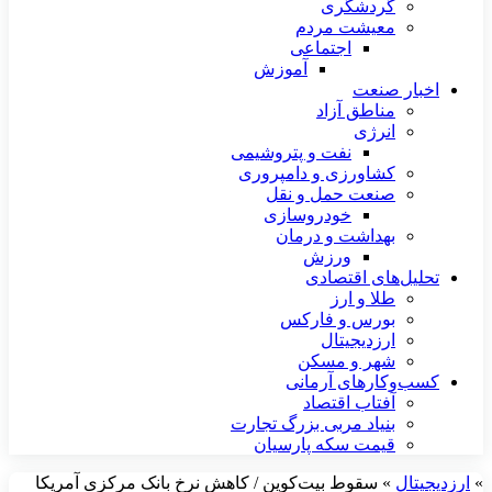
گردشگری
معیشت مردم
اجتماعی
آموزش
اخبار صنعت
مناطق آزاد
انرژی
نفت و پتروشیمی
کشاورزی و دامپروری
صنعت حمل و نقل
خودروسازی
بهداشت و درمان
ورزش
تحلیل‌های اقتصادی
طلا و ارز
بورس و فارکس
ارزدیجیتال
شهر و مسکن
کسب‌وکارهای آرمانی
آفتاب اقتصاد
بنیاد مربی بزرگ تجارت
قیمت سکه پارسیان
»
ارزدیجیتال
»
سقوط بیت‌کوین / کاهش نرخ بانک مرکزی آمریکا