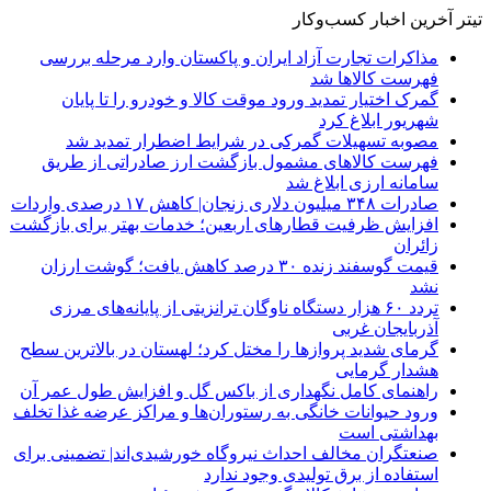
تیتر آخرین اخبار کسب‌وکار
مذاکرات تجارت آزاد ایران و پاکستان وارد مرحله بررسی
فهرست کالاها شد
گمرک اختیار تمدید ورود موقت کالا و خودرو را تا پایان
شهریور ابلاغ کرد
مصوبه تسهیلات گمرکی در شرایط اضطرار تمدید شد
فهرست کالاهای مشمول بازگشت ارز صادراتی از طریق
سامانه ارزی ابلاغ شد
صادرات ۳۴۸ میلیون دلاری زنجان| ‌کاهش ۱۷ درصدی واردات
افزایش ظرفیت قطارهای اربعین؛ خدمات بهتر برای بازگشت
زائران
قیمت گوسفند زنده ۳۰ درصد کاهش یافت؛ گوشت ارزان
نشد
تردد ۶۰ هزار دستگاه ناوگان ترانزیتی از پایانه‌های مرزی
آذربایجان ‌غربی
گرمای شدید پروازها را مختل کرد؛ لهستان در بالاترین سطح
هشدار گرمایی
راهنمای کامل نگهداری از باکس گل و افزایش طول عمر آن
ورود حیوانات خانگی به رستوران‌ها و مراکز عرضه غذا تخلف
بهداشتی است
صنعتگران مخالف احداث نیروگاه خورشیدی‌اند| تضمینی برای
استفاده از برق تولیدی وجود ندارد