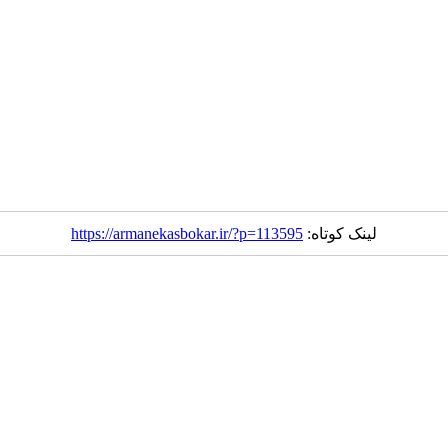
لینک کوتاه:
https://armanekasbokar.ir/?p=113595