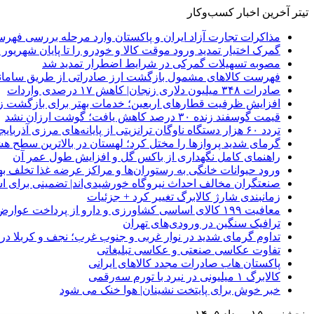
تیتر آخرین اخبار کسب‌وکار
مذاکرات تجارت آزاد ایران و پاکستان وارد مرحله بررسی فهرس
گمرک اختیار تمدید ورود موقت کالا و خودرو را تا پایان شهریور ا
مصوبه تسهیلات گمرکی در شرایط اضطرار تمدید شد
فهرست کالاهای مشمول بازگشت ارز صادراتی از طریق سامانه 
صادرات ۳۴۸ میلیون دلاری زنجان| ‌کاهش ۱۷ درصدی واردات
افزایش ظرفیت قطارهای اربعین؛ خدمات بهتر برای بازگشت زا
قیمت گوسفند زنده ۳۰ درصد کاهش یافت؛ گوشت ارزان نشد
تردد ۶۰ هزار دستگاه ناوگان ترانزیتی از پایانه‌های مرزی آذربایجان ‌غربی
گرمای شدید پروازها را مختل کرد؛ لهستان در بالاترین سطح ه
راهنمای کامل نگهداری از باکس گل و افزایش طول عمر آن
ورود حیوانات خانگی به رستوران‌ها و مراکز عرضه غذا تخلف 
صنعتگران مخالف احداث نیروگاه خورشیدی‌اند| تضمینی برای است
زمانبندی شارژ کالابرگ تغییر کرد + جزئیات
معافیت ۱۹۹ کالای اساسی کشاورزی و دارو از پرداخت عوارض ۱.۲ درصدی واردات
ترافیک سنگین در ورودی‌های تهران
تداوم گرمای شدید در نوار غربی و جنوب غرب؛ نجف و کربلا در آستانه 
تفاوت عکاسی صنعتی و عکاسی تبلیغاتی
پاکستان هاب صادرات مجدد کالاهای ایرانی
کالابرگ ۱ میلیونی در نبرد با تورم سه‌رقمی
خبر خوش برای پایتخت نشینان| هوا خنک می شود