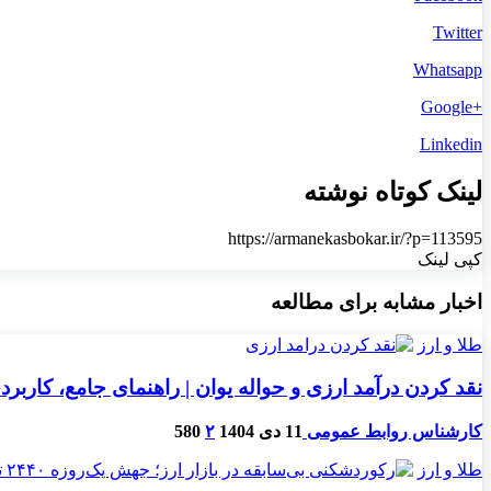
Twitter
Whatsapp
+Google
Linkedin
لینک کوتاه نوشته
https://armanekasbokar.ir/?p=113595
کپی لینک
اخبار مشابه برای مطالعه
طلا و ارز
نقد کردن درآمد ارزی و حواله یوان | راهنمای جامع، کارب
کارشناس روابط عمومی
11 دی 1404
۲
580
طلا و ارز