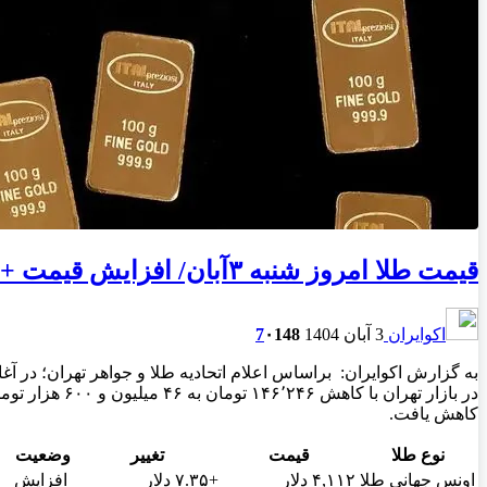
قیمت طلا امروز شنبه ۳آبان/ افزایش قیمت + جدول
اکوایران
3 آبان 1404
148
۰
7
کاهش یافت.
نوع طلا
قیمت
تغییر
وضعیت
اونس جهانی طلا
۴,۱۱۲ دلار
+۷.۳۵ دلار
افزایش