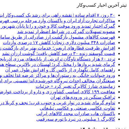
تیتر آخرین اخبار کسب‌وکار
۳۰ روز، ۷ اقدام ساده | نقشه راهی برای رشد یک کسب‌وکار اینترنتی
مذاکرات تجارت آزاد ایران و پاکستان وارد مرحله بررسی فهرس
گمرک اختیار تمدید ورود موقت کالا و خودرو را تا پایان شهریور ا
مصوبه تسهیلات گمرکی در شرایط اضطرار تمدید شد
فهرست کالاهای مشمول بازگشت ارز صادراتی از طریق سامانه 
صادرات ۳۴۸ میلیون دلاری زنجان| ‌کاهش ۱۷ درصدی واردات
افزایش ظرفیت قطارهای اربعین؛ خدمات بهتر برای بازگشت زا
قیمت گوسفند زنده ۳۰ درصد کاهش یافت؛ گوشت ارزان نشد
تردد ۶۰ هزار دستگاه ناوگان ترانزیتی از پایانه‌های مرزی آذربایجان ‌غربی
گرمای شدید پروازها را مختل کرد؛ لهستان در بالاترین سطح ه
راهنمای کامل نگهداری از باکس گل و افزایش طول عمر آن
ورود حیوانات خانگی به رستوران‌ها و مراکز عرضه غذا تخلف 
صنعتگران مخالف احداث نیروگاه خورشیدی‌اند| تضمینی برای است
زمانبندی شارژ کالابرگ تغییر کرد + جزئیات
معافیت ۱۹۹ کالای اساسی کشاورزی و دارو از پرداخت عوارض ۱.۲ درصدی واردات
ترافیک سنگین در ورودی‌های تهران
تداوم گرمای شدید در نوار غربی و جنوب غرب؛ نجف و کربلا در آستانه 
تفاوت عکاسی صنعتی و عکاسی تبلیغاتی
پاکستان هاب صادرات مجدد کالاهای ایرانی
کالابرگ ۱ میلیونی در نبرد با تورم سه‌رقمی