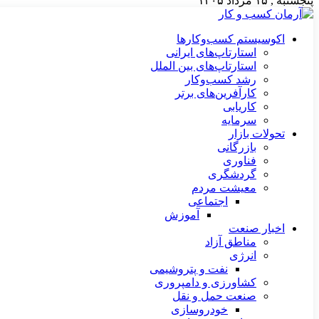
پنجشنبه , ۱۵ مرداد ۱۴۰۵
اکوسیستم کسب‌وکارها
استارتاپ‌های ایرانی
استارتاپ‌های بین الملل
رشد کسب‌وکار
کارآفرین‌های برتر
کاریابی
سرمایه
تحولات بازار
بازرگانی
فناوری
گردشگری
معیشت مردم
اجتماعی
آموزش
اخبار صنعت
مناطق آزاد
انرژی
نفت و پتروشیمی
کشاورزی و دامپروری
صنعت حمل و نقل
خودروسازی