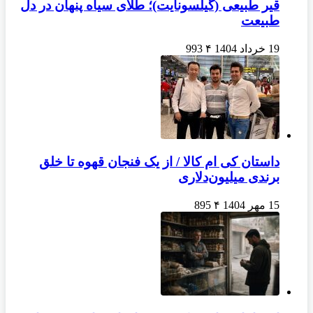
قیر طبیعی (گیلسونایت)؛ طلای سیاه پنهان در دل
طبیعت
19 خرداد 1404
۴
993
داستان کی ام کالا / از یک فنجان قهوه تا خلق
برندی میلیون‌دلاری
15 مهر 1404
۴
895