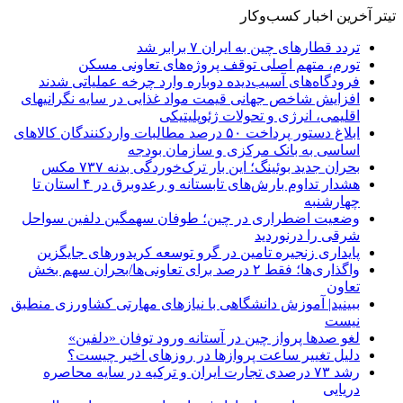
تیتر آخرین اخبار کسب‌وکار
تردد قطارهای چین به ایران ۷ برابر شد
تورم، متهم اصلی توقف پروژه‌های تعاونی مسکن
فرودگاه‌های آسیب‌دیده دوباره وارد چرخه عملیاتی شدند
افزایش شاخص جهانی قیمت مواد غذایی در سایه نگرانیهای
اقلیمی، انرژی و تحولات ژئوپلیتیکی
ابلاغ دستور پرداخت ۵۰ درصد مطالبات واردکنندگان کالاهای
اساسی به بانک مرکزی و سازمان بودجه
بحران جدید بوئینگ؛ این بار ترک‌خوردگی بدنه ۷۳۷ مکس
هشدار تداوم بارش‌های تابستانه و رعدوبرق در ۴ استان تا
چهارشنبه
وضعیت اضطراری در چین؛ طوفان سهمگین دلفین سواحل
شرقی را درنوردید
پایداری زنجیره تامین در گرو توسعه کریدورهای جایگزین
واگذاری‌ها؛ فقط ۲ درصد برای تعاونی‌ها/بحران سهم بخش
تعاون
ببینید| آموزش دانشگاهی با نیازهای مهارتی کشاورزی منطبق
نیست
لغو صدها پرواز چین در آستانه ورود توفان «دلفین»
دلیل تغییر ساعت پروازها در روزهای اخیر چیست؟
رشد ۷۳ درصدی تجارت ایران و ترکیه در سایه محاصره
دریایی