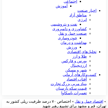
اجتماعی
آموزش
اخبار صنعت
مناطق آزاد
انرژی
نفت و پتروشیمی
کشاورزی و دامپروری
صنعت حمل و نقل
خودروسازی
بهداشت و درمان
ورزش
تحلیل‌های اقتصادی
طلا و ارز
بورس و فارکس
ارزدیجیتال
شهر و مسکن
کسب‌وکارهای آرمانی
آفتاب اقتصاد
بنیاد مربی بزرگ تجارت
قیمت سکه پارسیان
تعمیرات یاسکاوا
»
اقتصاد حمل و نقل
»
اختصاص ۷۰ درصد ظرفیت ریلی کشور به
تهران، قم و مشهد برای تشییع رهبر شهید