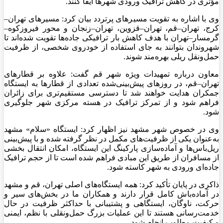
مؤثری در کاهش ترافیک ورودی شهرها ایفا کنند.
وی با اشاره به تقویت مسیرهای پرتردد بیان کرد: مسیرهای تهران–
کرج، تهران–قم، تهران–قزوین، تهران–زنجان و محور فیروزکوه–
گرمسار–تهران با هدف کاهش بار ترافیکی جاده‌ها تقویت شده‌اند تا
شهروندان بتوانند به جای استفاده از خودروی شخصی، از ظرفیت
حمل‌ونقل ریلی بهره‌مند شوند.
معاون درباره تمهیدات ویژه شهر قم گفت: علاوه بر قطارهای
تهران–قم، در روزهای پیش‌بینی‌شده تعدادی از قطارها به ایستگاه
جمکران هدایت خواهند شد تا دسترسی مستقیم‌تری برای زائران
فراهم شود و از تمرکز ترافیک در هسته مرکزی شهر جلوگیری
شود.
وی در خصوص شهر مشهد نیز اظهار کرد: ایستگاه «سلام» مشهد
به‌عنوان یکی از ظرفیت‌های مکمل در نظر گرفته شده و با پیش‌بینی
ریل‌باس‌ها و آماده‌سازی پارکینگ این ایستگاه، امکان انتقال بخشی
از مسافران از طریق این مبادی فراهم شده است تا از حجم ترافیک
جاده‌ای ورودی به شهر کاسته شود.
ذاکری در پایان تأکید کرد: همه ایستگاه‌های اصلی تهران، قم و مشهد
در آماده‌باش کامل قرار دارند و همکاران ما در بخش‌های سیر و
حرکت، ناوگان، ایستگاهی و پشتیبانی با حداکثر ظرفیت در حال
خدمت‌رسانی هستند تا این عملیات بزرگ حمل‌ونقلی با نظم، ایمنی
و کیفیت مطلوب انجام شود.