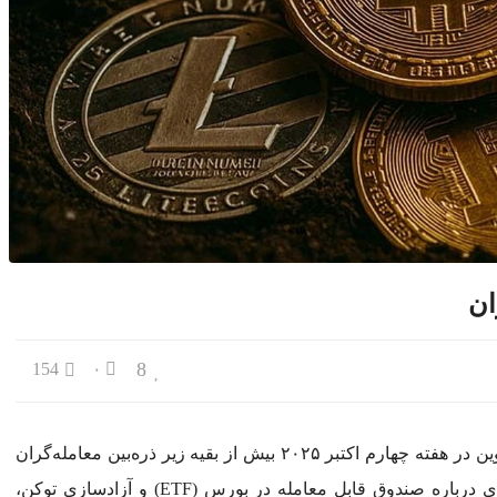
ی تهران
بی و جنوب غرب؛ نجف و کربلا در آستانه ۵۰ درجه
اسی تبلیغاتی
کالاهای ایرانی
ان
8
154
۰
به گزارش اقتصاد آنلاین به نقل از رمزارز نیوز، سه آلت کوین در هفته چهارم اکتبر ۲۰۲۵ بیش از بقیه زیر ذره‌بین معامله‌گران
قرار گرفته‌اند؛ چرا که به‌روزرسانی‌های شبکه، تصمیم‌گیری درباره صندوق قابل معامله در بورس (ETF) و آزادسازی توکن،