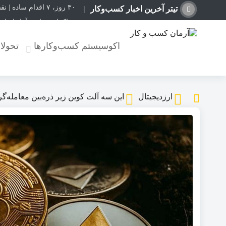
۳۰ روز، ۷ اقدام ساده | نقشه راهی برای رشد یک کسب‌وکار اینترنتی
تیتر آخرین اخبار کسب‌وکار
مذاکرات تجارت آزاد ایران
گمرک اختیار تمدید ورود موق
اکوسیستم کسب‌وکارها
تحولا
مصوبه تسهیلات گمرکی در
فهرست کالاهای مشمول باز
صادرات ۳۴۸ میلیون دلاری زنجان| ‌کاهش ۱۷ درصدی واردات
افزایش ظرفیت قطارهای ار
ارزدیجیتال
این سه آلت‌ کوین زیر ذره‌بین معامله‌گ
قیمت گوسفند زنده ۳۰ درصد کاهش یافت؛ گوشت ارزان نشد
تردد ۶۰ هزار دستگاه ناوگان ترانزیتی از پایانه‌های مرزی آذربایجان ‌غربی
گرمای شدید پروازها را مخ
راهنمای کامل نگهداری از
ورود حیوانات خانگی به ر
صنعتگران مخالف احداث نیر
زمانبندی شارژ کالابرگ تغی
معافیت ۱۹۹ کالای اساسی کشاورزی و دارو از پرداخت عوارض ۱.۲ درصدی واردات