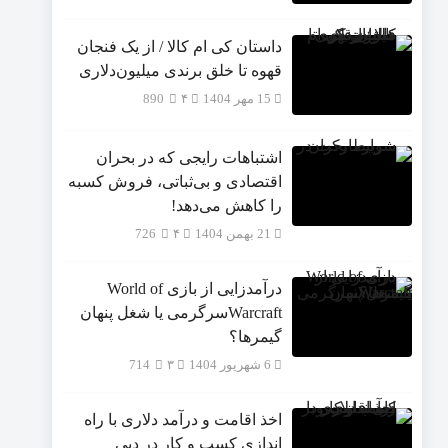
داستان کی ام کالا / از یک فنجان
قهوه تا خلق برندی میلیون‌دلاری
15 مهر 1404
۴
890
اشتباهات رایجی که در بحران
اقتصادی و بی‌ثباتی، فروش کسبه
را کاهش می‌دهد!
21 بهمن 1404
۴
726
درآمدزایی از بازی World of
Warcraftسرگرمی یا شغل پنهان
گیمرها؟
6 شهریور 1404
۳
714
اخذ اقامت و درآمد دلاری با راه
اندازی کسب و کار در دبی