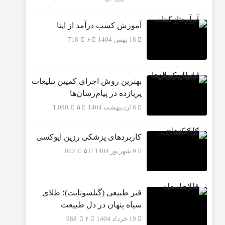
آموزش کسب درآمد از ایتا
18 بهمن 1404
۶
718
بهترین روش اجرای کمپین تبلیغات
پربازده در پیام‌رسان‌ها
6 اردیبهشت 1404
۵
1,090
کاربردهای پزشکی رزین اپوکسی
9 شهریور 1404
۵
802
قیر طبیعی (گیلسونایت)؛ طلای
سیاه پنهان در دل طبیعت
19 خرداد 1404
۴
988