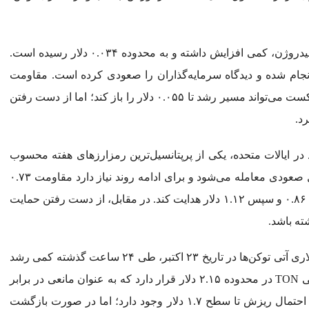
کوتی (COTI) پس از اجرای یک به‌روزرسانی بزرگ به نام هیدروژن، کمی افزایش داشته و به محدوده ۰.۰۳۴ دلار رسیده است.
جام شده و دیدگاه سرمایه‌گذاران را صعودی کرده است. مقاومت
بعدی COTI در سطح ۰.۰۴ دلار قرار دارد که در صورت شکست می‌تواند مسیر رشد تا ۰.۰۵۵ دلار را باز کند؛ اما از دست رفتن
 (ADA) نیز با احتمال ۸۹ درصدی تصویب ETF خود در ایالات متحده، یکی از پرپتانسیل‌ترین رمزارز‌های هفته محسوب
می‌شود. از نظر تکنیکال، قیمت ADA همچنان در یک کانال صعودی معامله می‌شود و برای ادامه روند نیاز دارد مقاومت ۰.۷۳
دلار را بشکند. عبور از این سطح می‌تواند قیمت را به سمت ۰.۸۶ و سپس ۱.۱۲ دلار هدایت کند. در مقابل، از دست رفتن حمایت
در نهایت، تون کوین (TON) با وجود آزادسازی ۸۰ میلیون دلاری آتی توکن‌ها در تاریخ ۲۳ اکتبر، طی ۲۴ ساعت گذشته کمی رشد
پیدا کرده و به محدوده ۲.۲۲ دلار رسیده است. حمایت اصلی TON در محدوده ۲.۱۵ دلار قرار دارد که به عنوان مانعی در برابر
ریزش قیمت عمل می‌کند. اگر این محدوده از دست برود، احتمال ریزش تا سطح ۱.۷ دلار وجود دارد؛ اما در صورت بازگشت