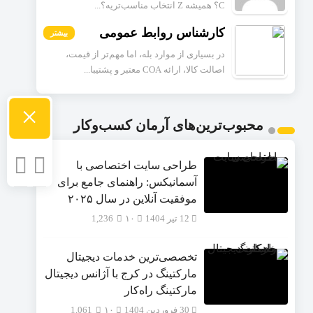
C؟ همیشه Z انتخاب مناسب‌تریه؟...
کارشناس روابط عمومی
بیشتر
در بسیاری از موارد بله، اما مهم‌تر از قیمت،
اصالت کالا، ارائه COA معتبر و پشتیبا...
×
محبوب‌ترین‌های آرمان کسب‌وکار
طراحی سایت اختصاصی با
آسمانیکس: راهنمای جامع برای
موفقیت آنلاین در سال ۲۰۲۵
12 تیر 1404
۱۰
1,236
تخصصی‌ترین خدمات دیجیتال
مارکتینگ در کرج با آژانس دیجیتال
مارکتینگ راه‌کار
30 فروردین 1404
۱۰
1,061