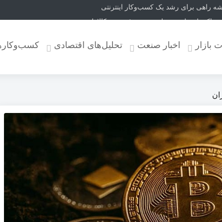
 و پاکستان وارد مرحله بررسی فهرست کالاها شد
ت کالا و خودرو را تا پایان شهریور ابلاغ کرد
ت بازار
اخبار صنعت
تحلیل‌های اقتصادی
کسب‌وکاره
 شرایط اضطرار تمدید شد
گشت ارز صادراتی از طریق سامانه ارزی ابلاغ شد
بعین؛ خدمات بهتر برای بازگشت زائران
ران
تل کرد؛ لهستان در بالاترین سطح هشدار گرمایی
 باکس گل و افزایش طول عمر آن
ستوران‌ها و مراکز عرضه غذا تخلف بهداشتی است
وگاه خورشیدی‌اند| تضمینی برای استفاده از برق تولیدی وجود ندارد
یر کرد + جزئیات