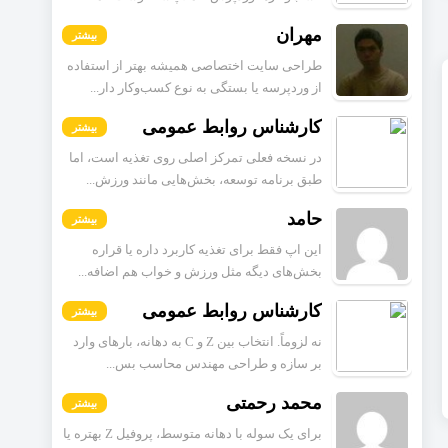
مهران
بیشتر
طراحی سایت اختصاصی همیشه بهتر از استفاده
از وردپرسه یا بستگی به نوع کسب‌وکار دار...
کارشناس روابط عمومی
بیشتر
در نسخه فعلی تمرکز اصلی روی تغذیه است، اما
طبق برنامه توسعه، بخش‌هایی مانند ورزش...
حامد
بیشتر
این اپ فقط برای تغذیه کاربرد داره یا قراره
بخش‌های دیگه مثل ورزش و خواب هم اضافه...
کارشناس روابط عمومی
بیشتر
نه لزوماً. انتخاب بین Z و C به دهانه، بارهای وارد
بر سازه و طراحی مهندس محاسب بس...
محمد رحمتی
بیشتر
برای یک سوله با دهانه متوسط، پروفیل Z بهتره یا