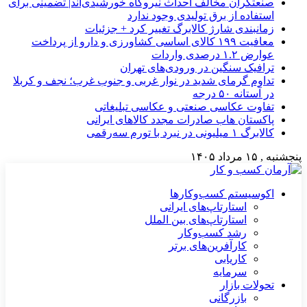
صنعتگران مخالف احداث نیروگاه خورشیدی‌اند| تضمینی برای
استفاده از برق تولیدی وجود ندارد
زمانبندی شارژ کالابرگ تغییر کرد + جزئیات
معافیت ۱۹۹ کالای اساسی کشاورزی و دارو از پرداخت
عوارض ۱.۲ درصدی واردات
ترافیک سنگین در ورودی‌های تهران
تداوم گرمای شدید در نوار غربی و جنوب غرب؛ نجف و کربلا
در آستانه ۵۰ درجه
تفاوت عکاسی صنعتی و عکاسی تبلیغاتی
پاکستان هاب صادرات مجدد کالاهای ایرانی
کالابرگ ۱ میلیونی در نبرد با تورم سه‌رقمی
پنجشنبه , ۱۵ مرداد ۱۴۰۵
اکوسیستم کسب‌وکارها
استارتاپ‌های ایرانی
استارتاپ‌های بین الملل
رشد کسب‌وکار
کارآفرین‌های برتر
کاریابی
سرمایه
تحولات بازار
بازرگانی