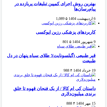
بهترین روش اجرای کمپین تبلیغات پربازده در
پیام‌رسان‌ها
6 اردیبهشت 1404
۵
1,089
کاربردهای پزشکی رزین اپوکسی
9 شهریور 1404
۵
801
قیر طبیعی (گیلسونایت)؛ طلای سیاه پنهان در دل
طبیعت
19 خرداد 1404
۴
988
داستان کی ام کالا / از یک فنجان قهوه تا خلق
برندی میلیون‌دلاری
15 مهر 1404
۴
888