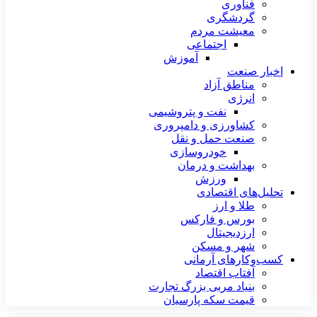
فناوری
گردشگری
معیشت مردم
اجتماعی
آموزش
اخبار صنعت
مناطق آزاد
انرژی
نفت و پتروشیمی
کشاورزی و دامپروری
صنعت حمل و نقل
خودروسازی
بهداشت و درمان
ورزش
تحلیل‌های اقتصادی
طلا و ارز
بورس و فارکس
ارزدیجیتال
شهر و مسکن
کسب‌وکارهای آرمانی
آفتاب اقتصاد
بنیاد مربی بزرگ تجارت
قیمت سکه پارسیان