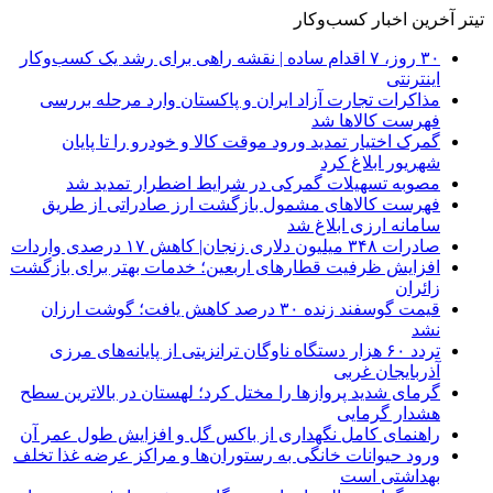
تیتر آخرین اخبار کسب‌وکار
۳۰ روز، ۷ اقدام ساده | نقشه راهی برای رشد یک کسب‌وکار
اینترنتی
مذاکرات تجارت آزاد ایران و پاکستان وارد مرحله بررسی
فهرست کالاها شد
گمرک اختیار تمدید ورود موقت کالا و خودرو را تا پایان
شهریور ابلاغ کرد
مصوبه تسهیلات گمرکی در شرایط اضطرار تمدید شد
فهرست کالاهای مشمول بازگشت ارز صادراتی از طریق
سامانه ارزی ابلاغ شد
صادرات ۳۴۸ میلیون دلاری زنجان| ‌کاهش ۱۷ درصدی واردات
افزایش ظرفیت قطارهای اربعین؛ خدمات بهتر برای بازگشت
زائران
قیمت گوسفند زنده ۳۰ درصد کاهش یافت؛ گوشت ارزان
نشد
تردد ۶۰ هزار دستگاه ناوگان ترانزیتی از پایانه‌های مرزی
آذربایجان ‌غربی
گرمای شدید پروازها را مختل کرد؛ لهستان در بالاترین سطح
هشدار گرمایی
راهنمای کامل نگهداری از باکس گل و افزایش طول عمر آن
ورود حیوانات خانگی به رستوران‌ها و مراکز عرضه غذا تخلف
بهداشتی است