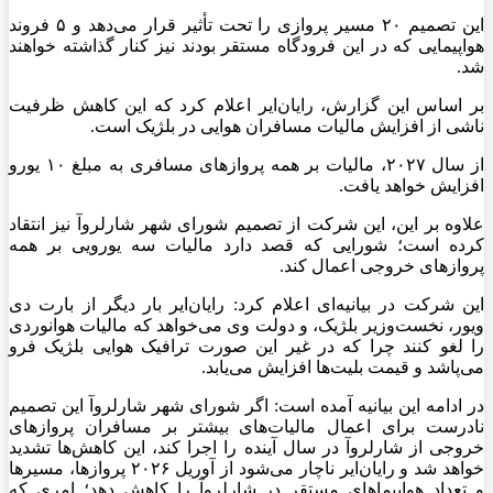
این تصمیم ۲۰ مسیر پروازی را تحت تأثیر قرار می‌دهد و ۵ فروند
هواپیمایی که در این فرودگاه مستقر بودند نیز کنار گذاشته خواهند
شد.
بر اساس این گزارش، رایان‌ایر اعلام کرد که این کاهش‌ ظرفیت
ناشی از افزایش مالیات مسافران هوایی در بلژیک است.
از سال ۲۰۲۷، مالیات بر همه پروازهای مسافری به مبلغ ۱۰ یورو
افزایش خواهد یافت.
علاوه بر این، این شرکت از تصمیم شورای شهر شارلروآ نیز انتقاد
کرده است؛ شورایی که قصد دارد مالیات سه یورویی بر همه
پروازهای خروجی اعمال کند.
این شرکت در بیانیه‌ای اعلام کرد: رایان‌ایر بار دیگر از بارت دی
ویور، نخست‌وزیر بلژیک، و دولت وی می‌خواهد که مالیات هوانوردی
را لغو کنند چرا که در غیر این صورت ترافیک هوایی بلژیک فرو
می‌پاشد و قیمت بلیت‌ها افزایش می‌یابد.
در ادامه این بیانیه آمده است: اگر شورای شهر شارلروآ این تصمیم
نادرست برای اعمال مالیات‌های بیشتر بر مسافران پروازهای
خروجی از شارلروآ در سال آینده را اجرا کند، این کاهش‌ها تشدید
خواهد شد و رایان‌ایر ناچار می‌شود از آوریل ۲۰۲۶ پروازها، مسیرها
و تعداد هواپیماهای مستقر در شارلروآ را کاهش دهد؛ امری که