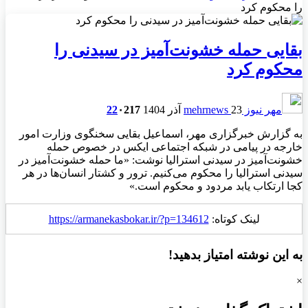
را محکوم کرد
بقایی حمله خشونت‌آمیز در سیدنی را
محکوم کرد
مهر نیوز mehrnews
23 آذر 1404
217
۰
22
به گزارش خبرگزاری مهر، اسماعیل بقایی سخنگوی وزارت امور
خارجه در پیامی در شبکه اجتماعی ایکس در خصوص حمله
خشونت‌آمیز در سیدنی استرالیا نوشت: «ما حمله خشونت‌آمیز در
سیدنی استرالیا را محکوم می‌کنیم. ترور و کشتار انسان‌ها در هر
کجا ارتکاب یابد مردود و محکوم است.»
لینک کوتاه:
https://armanekasbokar.ir/?p=134612
به این نوشته امتیاز بدهید!
×