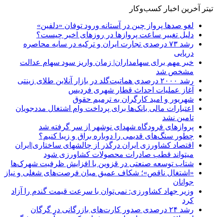
تیتر آخرین اخبار کسب‌وکار
لغو صدها پرواز چین در آستانه ورود توفان «دلفین»
دلیل تغییر ساعت پروازها در روزهای اخیر چیست؟
رشد ۷۳ درصدی تجارت ایران و ترکیه در سایه محاصره
دریایی
خبر مهم برای سهامداران| زمان واریز سود سهام عدالت
مشخص شد
رشد ۲۰۰۰ درصدی هماتیت‌گلد در بازار آنلاین طلای زینتی
آغاز عملیات احداث قطار شهری فردیس
شهریور و امید کارگران به ترمیم حقوق
اعتبارات مالی بانک‌ها برای پرداخت وام اشتغال مددجویان
تامین نشد
پروازهای فرودگاه شهدای نوشهر از سر گرفته شد
چطور سنگ‌های قدیمی را دوباره براق و زیبا کنیم؟
اقتصاد کشاورزی ایران درگذر از چالشهای ساختاری|ایران
میتواند قطب صادرات محصولات کشاورزی شود
شتاب توسعه صنعتی در قزوین با افزایش ظرفیت شهرک‌ها
«اشتغال ناقص»؛ شکاف عمیق میان فرصت‌های شغلی و نیاز
جوانان
وزیر جهاد کشاورزی: نمی‌توان با سرعت قیمت گندم را آزاد
کرد
رشد ۲۴ درصدی صدور کارت‌های بازرگانی در گرگان