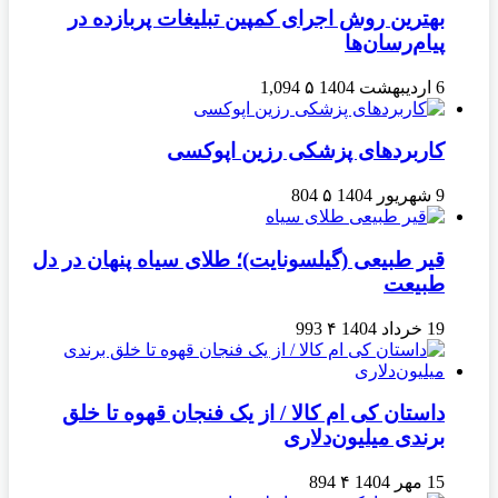
بهترین روش اجرای کمپین تبلیغات پربازده در
پیام‌رسان‌ها
6 اردیبهشت 1404
۵
1,094
کاربردهای پزشکی رزین اپوکسی
9 شهریور 1404
۵
804
قیر طبیعی (گیلسونایت)؛ طلای سیاه پنهان در دل
طبیعت
19 خرداد 1404
۴
993
داستان کی ام کالا / از یک فنجان قهوه تا خلق
برندی میلیون‌دلاری
15 مهر 1404
۴
894