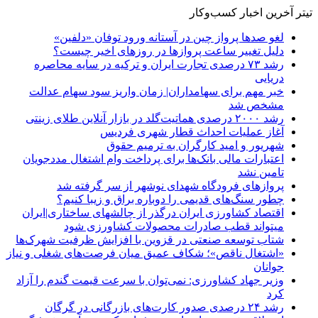
تیتر آخرین اخبار کسب‌وکار
لغو صدها پرواز چین در آستانه ورود توفان «دلفین»
دلیل تغییر ساعت پروازها در روزهای اخیر چیست؟
رشد ۷۳ درصدی تجارت ایران و ترکیه در سایه محاصره
دریایی
خبر مهم برای سهامداران| زمان واریز سود سهام عدالت
مشخص شد
رشد ۲۰۰۰ درصدی هماتیت‌گلد در بازار آنلاین طلای زینتی
آغاز عملیات احداث قطار شهری فردیس
شهریور و امید کارگران به ترمیم حقوق
اعتبارات مالی بانک‌ها برای پرداخت وام اشتغال مددجویان
تامین نشد
پروازهای فرودگاه شهدای نوشهر از سر گرفته شد
چطور سنگ‌های قدیمی را دوباره براق و زیبا کنیم؟
اقتصاد کشاورزی ایران درگذر از چالشهای ساختاری|ایران
میتواند قطب صادرات محصولات کشاورزی شود
شتاب توسعه صنعتی در قزوین با افزایش ظرفیت شهرک‌ها
«اشتغال ناقص»؛ شکاف عمیق میان فرصت‌های شغلی و نیاز
جوانان
وزیر جهاد کشاورزی: نمی‌توان با سرعت قیمت گندم را آزاد
کرد
رشد ۲۴ درصدی صدور کارت‌های بازرگانی در گرگان