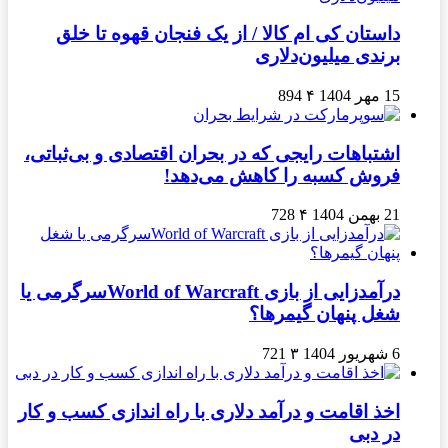
داستان کی ام کالا / از یک فنجان قهوه تا خلق
برندی میلیون‌دلاری
15 مهر 1404
۴
894
اشتباهات رایجی که در بحران اقتصادی و بی‌ثباتی،
فروش کسبه را کاهش می‌دهد!
21 بهمن 1404
۴
728
درآمدزایی از بازی World of Warcraftسرگرمی یا
شغل پنهان گیمرها؟
6 شهریور 1404
۳
721
اخذ اقامت و درآمد دلاری با راه اندازی کسب و کار
در دبی