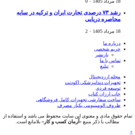
18 مرداد 1405
۰
0
رشد ۷۳ درصدی تجارت ایران و ترکیه در سایه
محاصره دریایی
18 مرداد 1405
۰
2
درباره ما
حریم شخصی
بازنشر
تماس با ما
تبلیغ
مجله ارزدیجیتال
تجهیزات دندانپزشکی اکودنت
توسعه فردی
چاپ ارزان کتاب
ساخت سفارشی تجهیزات کامل فروشگاهی
ظروف الومینیومی یکبار مصرف
تمام حقوق مادی و معنوی این سایت محفوظ می باشد و استفاده از
مطالب با ذکر منبع «
آرمان کسب و کار
» بلامانع است.
×