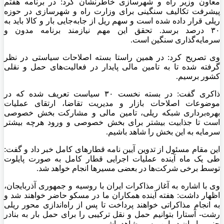
معاون وزیر راه و شهرسازی خاطرنشان کرد: در برنامه هفتم
پیشرفت تکالیف سنگینی برای وزارت راه و شهرسازی در حوزه
ریلی قرار داده شده است و سهم ریل از جابه‌جایی بار و کالا باید به
۳۰ درصد برسد. تحقق این مهم نیازمند برنامه مدون و
سرمایه‌گذاری سنگین است.
وی تصریح کرد: در همین راستا بسته اصلاحات سیاستی در نظر
گرفته شده تا به تامین مالی پایدار در فعالیت‌های حمل و نقلی
کشور برسیم.
ذاکری گفت: در بسته نخست ۳۰ سیاست تعریف شده که در
موضوعات اصلاحات بازار و مدیریت تقاضا، ارتقای عملیات
بهره‌برداری شبکه ریلی، تامین مالی و مشارکت بخش خصوصی
است تا جذابیت بیشتر برای بخش خصوصی و ورود هرچه بیشتر
سرمایه به این بخش را شاهد باشیم.
این مقام مسئول از تدوین آیین نامه قطارهای کامل خبر داد و گفت:
طی یک ماه آینده عملیات اجرایی قطار کامل به صورت پایلوت
توسط برخی شرکت‌ها در بعضی مسیرها انجام خواهد شد.
وی با اشاره به آغاز مذاکرات ایران با روسیه و جمهوری آذربایجان،
اظهار داشت: هفته آینده همکاران ما در مسکو حاضر خواهند شد و
به انجام مذاکراتی خواهند پرداخت تا پس از راه‌اندازی محور ریلی
رشت- آستارا بتوانیم حمل و نقل ترکیبی را برای حمل بار به بنادر
جنوبی ایران در این مسیر شاهد باشیم.