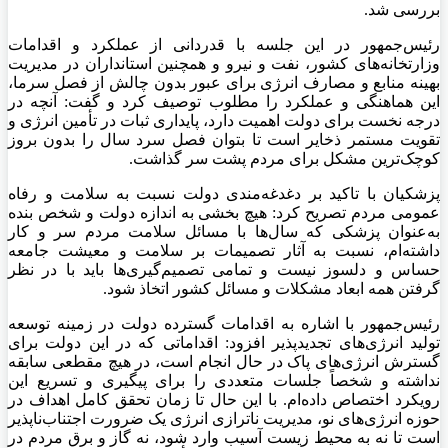
بررسی شد.
رئیس‌جمهور در این جلسه با قدردانی از عملکرد و اقدامات
وزارتخانه‌های کشور، نفت و نیرو و همچنین استانداران در مدیریت
بهینه منابع و مصارف انرژی برای عبور بدون چالش از فصل سرما،
این هماهنگی و عملکرد را مطلوب توصیف کرد و گفت: آنچه در
درجه نخست برای دولت اهمیت دارد، پایداری ثبات در تأمین انرژی و
تقویت مستمر ذخایر است تا بتوان فصل سرد سال را بدون بروز
کوچک‌ترین مشکل برای مردم پشت سر گذاشت.
پزشکیان با تاکید بر
دغدغه‌مندی
دولت نسبت به سلامت و رفاه
عمومی مردم تصریح کرد: هیچ بخشی به اندازه دولت و شخص بنده
به‌عنوان پزشکی که سال‌ها با مسائل سلامت مردم سر و کار
داشته‌ام، نسبت به آثار تصمیمات بر سلامت و معیشت جامعه
حساس و دلسوز نیست و تمامی تصمیم‌گیری‌ها باید با در نظر
گرفتن همه ابعاد مشکلات و مسائل کشور اتخاذ شود.
رئیس‌جمهور با اشاره به اقدامات گسترده دولت در زمینه توسعه
تولید انرژی‌های
تجدیدپذیر
افزود: اقداماتی که در این دولت برای
گسترش انرژی‌های پاک در حال انجام است، در هیچ مقطعی سابقه
نداشته و شخصاً جلسات متعددی را برای پیگیری و تسریع این
رویکرد اختصاص داده‌ام. با این حال تا زمان تحقق کامل اهداف در
حوزه انرژی‌های نو، مدیریت
ناترازی
انرژی یک ضرورت اجتناب‌ناپذیر
است تا نه به محیط زیست آسیب وارد شود، نه گاز و برق مردم در