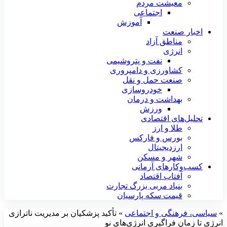
معیشت مردم
اجتماعی
آموزش
اخبار صنعت
مناطق آزاد
انرژی
نفت و پتروشیمی
کشاورزی و دامپروری
صنعت حمل و نقل
خودروسازی
بهداشت و درمان
ورزش
تحلیل‌های اقتصادی
طلا و ارز
بورس و فارکس
ارزدیجیتال
شهر و مسکن
کسب‌وکارهای آرمانی
آفتاب اقتصاد
بنیاد مربی بزرگ تجارت
قیمت سکه پارسیان
»
سیاسی، فرهنگی و اجتماعی
»
تأکید پزشکیان بر مدیریت ناترازی
انرژی تا زمان فراگیری انرژی‌های نو