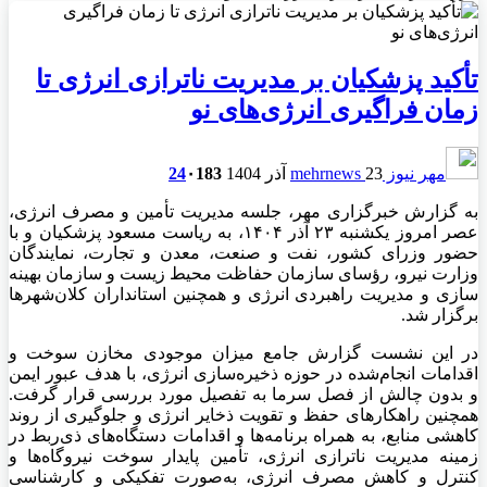
تأکید پزشکیان بر مدیریت ناترازی انرژی تا
زمان فراگیری انرژی‌های نو
مهر نیوز mehrnews
23 آذر 1404
183
۰
24
به گزارش خبرگزاری مهر، جلسه مدیریت تأمین و مصرف انرژی،
عصر امروز یکشنبه ۲۳ آذر ۱۴۰۴، به ریاست مسعود پزشکیان و با
حضور وزرای کشور، نفت و صنعت، معدن و تجارت، نمایندگان
وزارت نیرو، رؤسای سازمان حفاظت محیط زیست و سازمان بهینه
سازی و مدیریت راهبردی انرژی و همچنین استانداران کلان‌شهرها
برگزار شد.
در این نشست گزارش جامع میزان موجودی مخازن سوخت و
اقدامات انجام‌شده در حوزه ذخیره‌سازی انرژی، با هدف عبور ایمن
و بدون چالش از فصل سرما به تفصیل مورد بررسی قرار گرفت.
همچنین راهکارهای حفظ و تقویت ذخایر انرژی و جلوگیری از روند
کاهشی منابع، به همراه برنامه‌ها و اقدامات دستگاه‌های ذی‌ربط در
زمینه مدیریت
ناترازی
انرژی، تأمین پایدار سوخت نیروگاه‌ها و
کنترل و کاهش مصرف انرژی، به‌صورت تفکیکی و کارشناسی