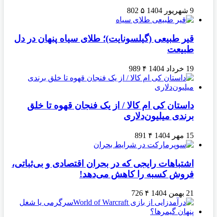
9 شهریور 1404
۵
802
قیر طبیعی (گیلسونایت)؛ طلای سیاه پنهان در دل
طبیعت
19 خرداد 1404
۴
989
داستان کی ام کالا / از یک فنجان قهوه تا خلق
برندی میلیون‌دلاری
15 مهر 1404
۴
891
اشتباهات رایجی که در بحران اقتصادی و بی‌ثباتی،
فروش کسبه را کاهش می‌دهد!
21 بهمن 1404
۴
726