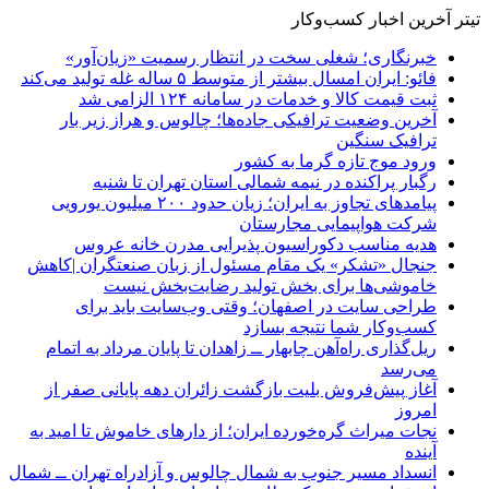
تیتر آخرین اخبار کسب‌وکار
خبرنگاری؛ شغلی سخت در انتظار رسمیت «زیان‌آور»
فائو: ایران امسال بیشتر از متوسط ۵ ساله غله تولید می‌کند
ثبت قیمت کالا و خدمات در سامانه ۱۲۴ الزامی شد
آخرین وضعیت ترافیکی جاده‌ها؛ چالوس و هراز زیر بار
ترافیک سنگین
ورود موج تازه گرما به کشور
رگبار پراکنده در نیمه شمالی استان تهران تا شنبه
پیامدهای تجاوز به ایران؛ زیان حدود ۲۰۰ میلیون یورویی
شرکت هواپیمایی مجارستان
هدیه مناسب دکوراسیون پذیرایی مدرن خانه عروس
جنجال «تشکر» یک مقام مسئول از زبان صنعتگران |کاهش
خاموشی‌ها برای بخش تولید رضایت‌بخش نیست
طراحی سایت در اصفهان؛ وقتی وب‌سایت باید برای
کسب‌وکار شما نتیجه بسازد
ریل‌گذاری راه‌آهن چابهار ــ زاهدان تا پایان مرداد به اتمام
می‌رسد
آغاز پیش‌فروش بلیت بازگشت زائران دهه پایانی صفر از
امروز
نجات میراث گره‌خورده ایران؛ از دارهای خاموش تا امید به
آینده
انسداد مسیر جنوب به شمال چالوس و آزادراه تهران ــ شمال