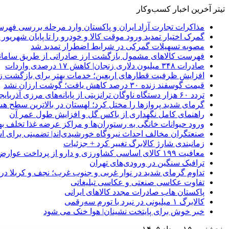
تیتر آخرین اخبار کسب‌وکار
مذاکرات تجارت آزاد ایران و پاکستان وارد مرحله بررسی فهرس
گمرک اختیار تمدید ورود موقت کالا و خودرو را تا پایان شهریور ا
مصوبه تسهیلات گمرکی در شرایط اضطرار تمدید شد
فهرست کالاهای مشمول بازگشت ارز صادراتی از طریق سامانه 
صادرات ۳۴۸ میلیون دلاری زنجان| ‌کاهش ۱۷ درصدی واردات
افزایش ظرفیت قطارهای اربعین؛ خدمات بهتر برای بازگشت زا
قیمت گوسفند زنده ۳۰ درصد کاهش یافت؛ گوشت ارزان نشد
تردد ۶۰ هزار دستگاه ناوگان ترانزیتی از پایانه‌های مرزی آذربایجان ‌غربی
گرمای شدید پروازها را مختل کرد؛ لهستان در بالاترین سطح ه
راهنمای کامل نگهداری از باکس گل و افزایش طول عمر آن
ورود حیوانات خانگی به رستوران‌ها و مراکز عرضه غذا تخلف 
صنعتگران مخالف احداث نیروگاه خورشیدی‌اند| تضمینی برای است
زمانبندی شارژ کالابرگ تغییر کرد + جزئیات
معافیت ۱۹۹ کالای اساسی کشاورزی و دارو از پرداخت عوارض ۱.۲ درصدی واردات
ترافیک سنگین در ورودی‌های تهران
تداوم گرمای شدید در نوار غربی و جنوب غرب؛ نجف و کربلا در آستانه 
تفاوت عکاسی صنعتی و عکاسی تبلیغاتی
پاکستان هاب صادرات مجدد کالاهای ایرانی
کالابرگ ۱ میلیونی در نبرد با تورم سه‌رقمی
خبر خوش برای پایتخت نشینان| هوا خنک می شود