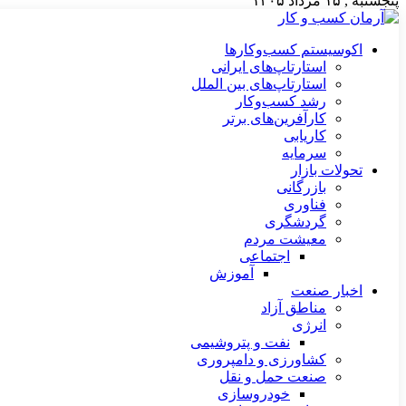
پنجشنبه , ۱۵ مرداد ۱۴۰۵
اکوسیستم کسب‌وکارها
استارتاپ‌های ایرانی
استارتاپ‌های بین الملل
رشد کسب‌وکار
کارآفرین‌های برتر
کاریابی
سرمایه
تحولات بازار
بازرگانی
فناوری
گردشگری
معیشت مردم
اجتماعی
آموزش
اخبار صنعت
مناطق آزاد
انرژی
نفت و پتروشیمی
کشاورزی و دامپروری
صنعت حمل و نقل
خودروسازی