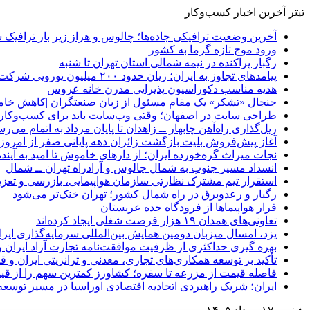
تیتر آخرین اخبار کسب‌وکار
آخرین وضعیت ترافیکی جاده‌ها؛ چالوس و هراز زیر بار ترافیک 
ورود موج تازه گرما به کشور
رگبار پراکنده در نیمه شمالی استان تهران تا شنبه
پیامدهای تجاوز به ایران؛ زیان حدود ۲۰۰ میلیون یورویی شرکت هواپیمایی مجارستان
هدیه مناسب دکوراسیون پذیرایی مدرن خانه عروس
جنجال «تشکر» یک مقام مسئول از زبان صنعتگران |کاهش خام
طراحی سایت در اصفهان؛ وقتی وب‌سایت باید برای کسب‌وکار 
ریل‌گذاری راه‌آهن چابهار ــ زاهدان تا پایان مرداد به اتمام می‌ر
آغاز پیش‌فروش بلیت بازگشت زائران دهه پایانی صفر از امروز
نجات میراث گره‌خورده ایران؛ از دارهای خاموش تا امید به آینده
انسداد مسیر جنوب به شمال چالوس و آزادراه تهران ــ شمال
استقرار تیم مشترک نظارتی سازمان هواپیمایی، بازرسی و تعزی
رگبار و رعدوبرق در راه شمال کشور؛ تهران خنک‌تر می‌شود
فرار هواپیماها از فرودگاه جده عربستان
تعاونی‌های همدان ۱۹ هزار فرصت شغلی ایجاد کرده‌اند
یزد، امسال میزبان دومین همایش بین‌المللی سرمایه‌گذاری ایر
بهره گیری حداکثری از ظرفیت موافقت‌نامه تجارت آزاد ایران 
تأکید بر توسعه همکاری‌های تجاری، معدنی و ترانزیتی ایران و 
فاصله قیمت از مزرعه تا سفره؛ کشاورز کمترین سهم را از قیم
ایران؛ شریک راهبردی اتحادیه اقتصادی اوراسیا در مسیر توسع