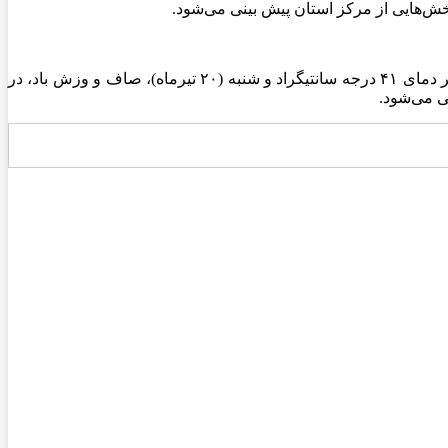
خش‌هایی از مرکز استان پیش بینی می‌شود.
آسمان تهران فردا (۱۹ تیرماه) صاف و وزش باد، در بعد از ظهر افزایش باد و گاهی وزش باد شدید و گرد و خاک با حداقل دمای ۲۸ و حداکثر دمای ۴۱ درجه سانتیگراد و شنبه (۲۰ تیرماه)، صاف و وزش باد، در