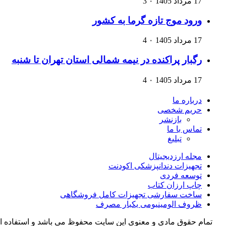
17 مرداد 1405
۰
3
ورود موج تازه گرما به کشور
17 مرداد 1405
۰
4
رگبار پراکنده در نیمه شمالی استان تهران تا شنبه
17 مرداد 1405
۰
4
درباره ما
حریم شخصی
بازنشر
تماس با ما
تبلیغ
مجله ارزدیجیتال
تجهیزات دندانپزشکی اکودنت
توسعه فردی
چاپ ارزان کتاب
ساخت سفارشی تجهیزات کامل فروشگاهی
ظروف الومینیومی یکبار مصرف
تمام حقوق مادی و معنوی این سایت محفوظ می باشد و استفاده ا