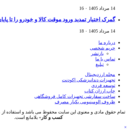
14 مرداد 1405
۰
16
گمرک اختیار تمدید ورود موقت کالا و خودرو را تا پایا
14 مرداد 1405
۰
18
درباره ما
حریم شخصی
بازنشر
تماس با ما
تبلیغ
مجله ارزدیجیتال
تجهیزات دندانپزشکی اکودنت
توسعه فردی
چاپ ارزان کتاب
ساخت سفارشی تجهیزات کامل فروشگاهی
ظروف الومینیومی یکبار مصرف
تمام حقوق مادی و معنوی این سایت محفوظ می باشد و استفاده از م
کسب و کار
» بلامانع است.
×