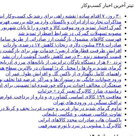
تیتر آخرین اخبار کسب‌وکار
۳۰ روز، ۷ اقدام ساده | نقشه راهی برای رشد یک کسب‌وکار اینترنتی
مذاکرات تجارت آزاد ایران و پاکستان وارد مرحله بررسی فهرس
گمرک اختیار تمدید ورود موقت کالا و خودرو را تا پایان شهریور ا
مصوبه تسهیلات گمرکی در شرایط اضطرار تمدید شد
فهرست کالاهای مشمول بازگشت ارز صادراتی از طریق سامانه 
صادرات ۳۴۸ میلیون دلاری زنجان| ‌کاهش ۱۷ درصدی واردات
افزایش ظرفیت قطارهای اربعین؛ خدمات بهتر برای بازگشت زا
قیمت گوسفند زنده ۳۰ درصد کاهش یافت؛ گوشت ارزان نشد
تردد ۶۰ هزار دستگاه ناوگان ترانزیتی از پایانه‌های مرزی آذربایجان ‌غربی
گرمای شدید پروازها را مختل کرد؛ لهستان در بالاترین سطح ه
راهنمای کامل نگهداری از باکس گل و افزایش طول عمر آن
ورود حیوانات خانگی به رستوران‌ها و مراکز عرضه غذا تخلف 
صنعتگران مخالف احداث نیروگاه خورشیدی‌اند| تضمینی برای است
زمانبندی شارژ کالابرگ تغییر کرد + جزئیات
معافیت ۱۹۹ کالای اساسی کشاورزی و دارو از پرداخت عوارض ۱.۲ درصدی واردات
ترافیک سنگین در ورودی‌های تهران
تداوم گرمای شدید در نوار غربی و جنوب غرب؛ نجف و کربلا در آستانه 
تفاوت عکاسی صنعتی و عکاسی تبلیغاتی
پاکستان هاب صادرات مجدد کالاهای ایرانی
کالابرگ ۱ میلیونی در نبرد با تورم سه‌رقمی