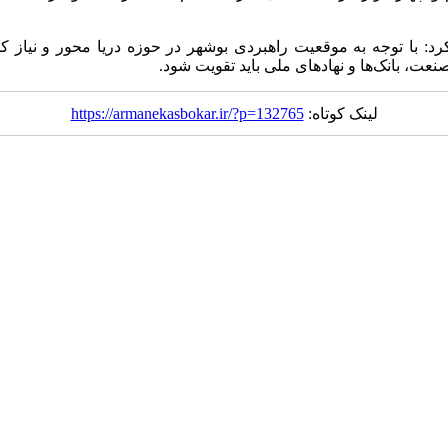
: با توجه به موقعیت راهبردی بوشهر در حوزه دریا محور و نیاز ک
ت، بانک‌ها و نهادهای ملی باید تقویت شود.
لینک کوتاه:
https://armanekasbokar.ir/?p=132765