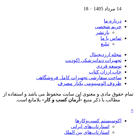
14 مرداد 1405
۰
18
درباره ما
حریم شخصی
بازنشر
تماس با ما
تبلیغ
مجله ارزدیجیتال
تجهیزات دندانپزشکی اکودنت
توسعه فردی
چاپ ارزان کتاب
ساخت سفارشی تجهیزات کامل فروشگاهی
ظروف الومینیومی یکبار مصرف
تمام حقوق مادی و معنوی این سایت محفوظ می باشد و استفاده از
مطالب با ذکر منبع «
آرمان کسب و کار
» بلامانع است.
×
اکوسیستم کسب‌وکارها
استارتاپ‌های ایرانی
استارتاپ‌های بین الملل