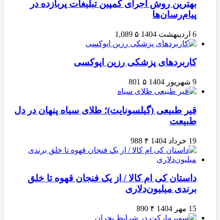
بهترین روش اجرای کمپین تبلیغات پربازده در
پیام‌رسان‌ها
6 اردیبهشت 1404
۵
1,089
کاربردهای پزشکی رزین اپوکسی
9 شهریور 1404
۵
801
قیر طبیعی (گیلسونایت)؛ طلای سیاه پنهان در دل
طبیعت
19 خرداد 1404
۴
988
داستان کی ام کالا / از یک فنجان قهوه تا خلق
برندی میلیون‌دلاری
15 مهر 1404
۴
890