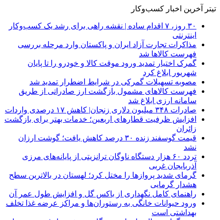
تیتر آخرین اخبار کسب‌وکار
۳۰ روز، ۷ اقدام ساده | نقشه راهی برای رشد یک کسب‌وکار
اینترنتی
مذاکرات تجارت آزاد ایران و پاکستان وارد مرحله بررسی
فهرست کالاها شد
گمرک اختیار تمدید ورود موقت کالا و خودرو را تا پایان
شهریور ابلاغ کرد
مصوبه تسهیلات گمرکی در شرایط اضطرار تمدید شد
فهرست کالاهای مشمول بازگشت ارز صادراتی از طریق
سامانه ارزی ابلاغ شد
صادرات ۳۴۸ میلیون دلاری زنجان| ‌کاهش ۱۷ درصدی واردات
افزایش ظرفیت قطارهای اربعین؛ خدمات بهتر برای بازگشت
زائران
قیمت گوسفند زنده ۳۰ درصد کاهش یافت؛ گوشت ارزان
نشد
تردد ۶۰ هزار دستگاه ناوگان ترانزیتی از پایانه‌های مرزی
آذربایجان ‌غربی
گرمای شدید پروازها را مختل کرد؛ لهستان در بالاترین سطح
هشدار گرمایی
راهنمای کامل نگهداری از باکس گل و افزایش طول عمر آن
ورود حیوانات خانگی به رستوران‌ها و مراکز عرضه غذا تخلف
بهداشتی است