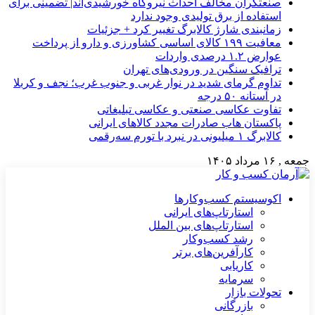
صنعتگران مخالف احداث نیروگاه خورشیدی‌اند| تضمینی برای
استفاده از برق تولیدی وجود ندارد
زمانبندی شارژ کالابرگ تغییر کرد + جزئیات
معافیت ۱۹۹ کالای اساسی کشاورزی و دارو از پرداخت
عوارض ۱.۲ درصدی واردات
ترافیک سنگین در ورودی‌های تهران
تداوم گرمای شدید در نوار غربی و جنوب غرب؛ نجف و کربلا
در آستانه ۵۰ درجه
تفاوت عکاسی صنعتی و عکاسی تبلیغاتی
پاکستان هاب صادرات مجدد کالاهای ایرانی
کالابرگ ۱ میلیونی در نبرد با تورم سه‌رقمی
جمعه , ۱۶ مرداد ۱۴۰۵
اکوسیستم کسب‌وکارها
استارتاپ‌های ایرانی
استارتاپ‌های بین الملل
رشد کسب‌وکار
کارآفرین‌های برتر
کاریابی
سرمایه
تحولات بازار
بازرگانی