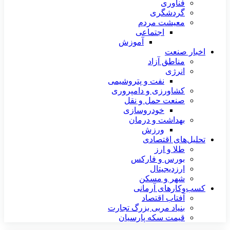
فناوری
گردشگری
معیشت مردم
اجتماعی
آموزش
اخبار صنعت
مناطق آزاد
انرژی
نفت و پتروشیمی
کشاورزی و دامپروری
صنعت حمل و نقل
خودروسازی
بهداشت و درمان
ورزش
تحلیل‌های اقتصادی
طلا و ارز
بورس و فارکس
ارزدیجیتال
شهر و مسکن
کسب‌وکارهای آرمانی
آفتاب اقتصاد
بنیاد مربی بزرگ تجارت
قیمت سکه پارسیان