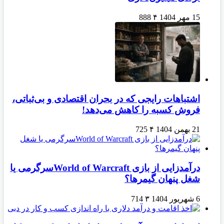
15 مهر 1404
۴
888
اشتباهات رایجی که در بحران اقتصادی و بی‌ثباتی،
فروش کسبه را کاهش می‌دهد!
21 بهمن 1404
۴
725
درآمدزایی از بازی World of Warcraftسرگرمی یا
شغل پنهان گیمرها؟
6 شهریور 1404
۳
714