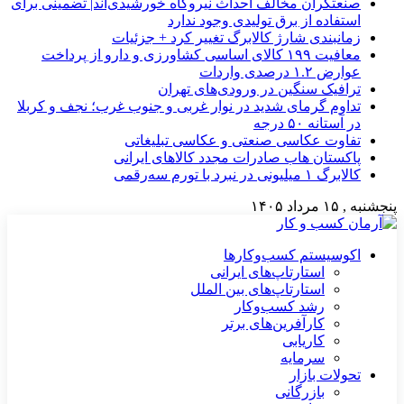
صنعتگران مخالف احداث نیروگاه خورشیدی‌اند| تضمینی برای
استفاده از برق تولیدی وجود ندارد
زمانبندی شارژ کالابرگ تغییر کرد + جزئیات
معافیت ۱۹۹ کالای اساسی کشاورزی و دارو از پرداخت
عوارض ۱.۲ درصدی واردات
ترافیک سنگین در ورودی‌های تهران
تداوم گرمای شدید در نوار غربی و جنوب غرب؛ نجف و کربلا
در آستانه ۵۰ درجه
تفاوت عکاسی صنعتی و عکاسی تبلیغاتی
پاکستان هاب صادرات مجدد کالاهای ایرانی
کالابرگ ۱ میلیونی در نبرد با تورم سه‌رقمی
پنجشنبه , ۱۵ مرداد ۱۴۰۵
اکوسیستم کسب‌وکارها
استارتاپ‌های ایرانی
استارتاپ‌های بین الملل
رشد کسب‌وکار
کارآفرین‌های برتر
کاریابی
سرمایه
تحولات بازار
بازرگانی