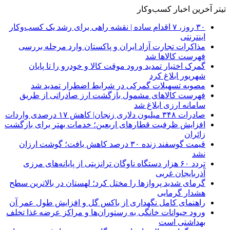
تیتر آخرین اخبار کسب‌وکار
۳۰ روز، ۷ اقدام ساده | نقشه راهی برای رشد یک کسب‌وکار
اینترنتی
مذاکرات تجارت آزاد ایران و پاکستان وارد مرحله بررسی
فهرست کالاها شد
گمرک اختیار تمدید ورود موقت کالا و خودرو را تا پایان
شهریور ابلاغ کرد
مصوبه تسهیلات گمرکی در شرایط اضطرار تمدید شد
فهرست کالاهای مشمول بازگشت ارز صادراتی از طریق
سامانه ارزی ابلاغ شد
صادرات ۳۴۸ میلیون دلاری زنجان| ‌کاهش ۱۷ درصدی واردات
افزایش ظرفیت قطارهای اربعین؛ خدمات بهتر برای بازگشت
زائران
قیمت گوسفند زنده ۳۰ درصد کاهش یافت؛ گوشت ارزان
نشد
تردد ۶۰ هزار دستگاه ناوگان ترانزیتی از پایانه‌های مرزی
آذربایجان ‌غربی
گرمای شدید پروازها را مختل کرد؛ لهستان در بالاترین سطح
هشدار گرمایی
راهنمای کامل نگهداری از باکس گل و افزایش طول عمر آن
ورود حیوانات خانگی به رستوران‌ها و مراکز عرضه غذا تخلف
بهداشتی است