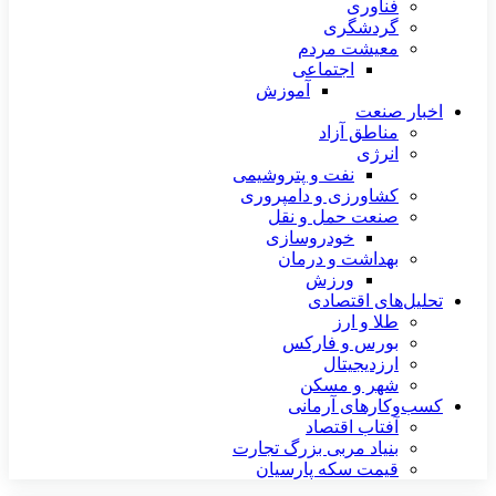
فناوری
گردشگری
معیشت مردم
اجتماعی
آموزش
اخبار صنعت
مناطق آزاد
انرژی
نفت و پتروشیمی
کشاورزی و دامپروری
صنعت حمل و نقل
خودروسازی
بهداشت و درمان
ورزش
تحلیل‌های اقتصادی
طلا و ارز
بورس و فارکس
ارزدیجیتال
شهر و مسکن
کسب‌وکارهای آرمانی
آفتاب اقتصاد
بنیاد مربی بزرگ تجارت
قیمت سکه پارسیان