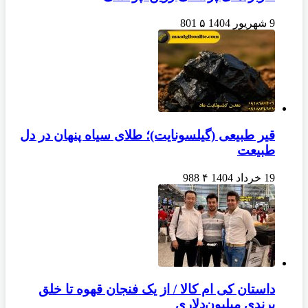
9 شهریور 1404
۵
801
قیر طبیعی (گیلسونایت)؛ طلای سیاه پنهان در دل
طبیعت
19 خرداد 1404
۴
988
داستان کی ام کالا / از یک فنجان قهوه تا خلق
برندی میلیون‌دلاری